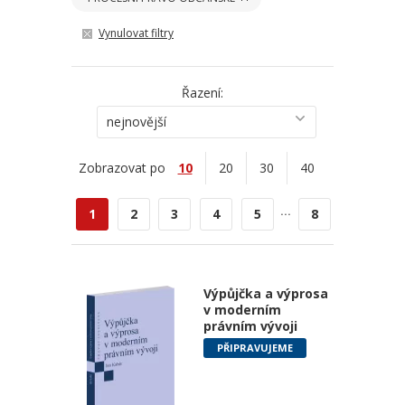
Vynulovat filtry
Řazení:
nejnovější
Zobrazovat po
10
20
30
40
...
1
2
3
4
5
8
Výpůjčka a výprosa
v moderním
právním vývoji
PŘIPRAVUJEME