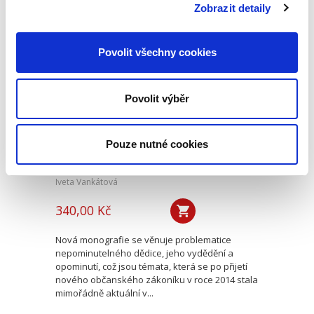
způsoby řešení sporů,...
Zobrazit detaily
Povolit všechny cookies
Nepominutelný
dědic a jeho
vydědění
Povolit výběr
Pouze nutné cookies
Iveta Vankátová
340,00 Kč
Nová monografie se věnuje problematice
nepominutelného dědice, jeho vydědění a
opominutí, což jsou témata, která se po přijetí
nového občanského zákoníku v roce 2014 stala
mimořádně aktuální v...