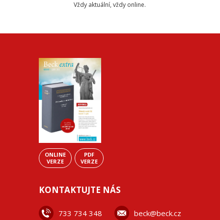
Vždy aktuální, vždy online.
ONLINE
PDF
VERZE
VERZE
KONTAKTUJTE NÁS
733 734 348
beck@beck.cz