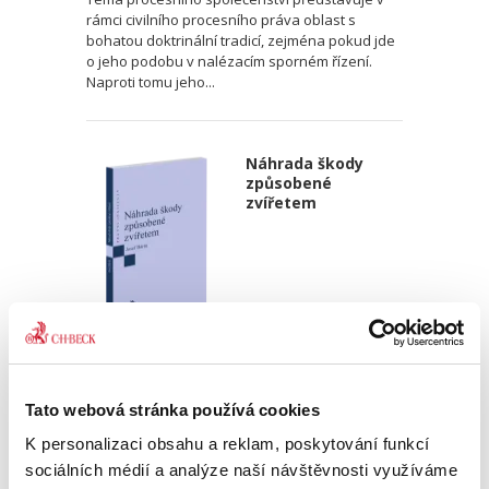
rámci civilního procesního práva oblast s
bohatou doktrinální tradicí, zejména pokud jde
o jeho podobu v nalézacím sporném řízení.
Naproti tomu jeho...
Náhrada škody
způsobené
zvířetem
Josef Bártů
390,00 Kč
Tato webová stránka používá cookies
K personalizaci obsahu a reklam, poskytování funkcí
Publikace pojednává o předpokladech vzniku
sociálních médií a analýze naší návštěvnosti využíváme
povinnosti nahradit újmu způsobenou zvířetem