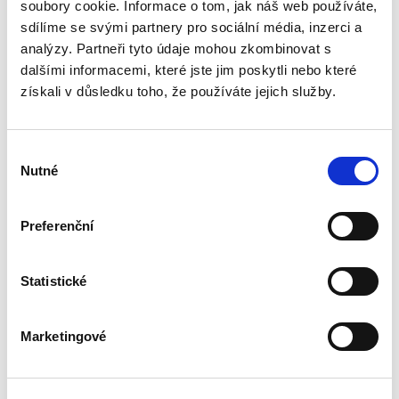
podle § 2933 až 2935 ObčZ. Nejde ale pouze o
soubory cookie. Informace o tom, jak náš web používáte,
ryzí teorii, v knize čtenář nalezne srozumitelná
sdílíme se svými partnery pro sociální média, inzerci a
řešení...
analýzy. Partneři tyto údaje mohou zkombinovat s
dalšími informacemi, které jste jim poskytli nebo které
získali v důsledku toho, že používáte jejich služby.
Mediace. Ohlédnutí
po deseti letech
Výběr
Nutné
souhlasu
Preferenční
Jan Jaroš
Statistické
470,00 Kč
Předkládaná kniha není typickou publikací o
Marketingové
české mediaci. Čtenář v ní nenalezne obvyklé
kapitoly věnující se historickému vývoji
mediace, jejímu začlenění mezi alternativními