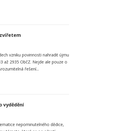
zvířetem
ech vzniku povinnosti nahradit újmu
3 až 2935 ObčZ. Nejde ale pouze o
srozumitelná řešení...
o vydědění
ematice nepominutelného dědice,