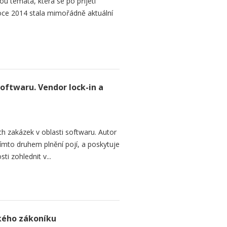
ou témata, která se po přijetí
ce 2014 stala mimořádně aktuální
softwaru. Vendor lock-in a
h zakázek v oblasti softwaru. Autor
 tímto druhem plnění pojí, a poskytuje
ti zohlednit v...
ského zákoníku