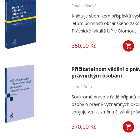
Renáta Šínová,
Kniha je sborníkem příspěvků vyst
letům účinnosti občanského záko
Právnické fakultě UP v Olomouci. J
350,00 Kč
Přičitatelnost vědění o p
právnickým osobám
Luboš Brim
Soukromé právo v řadě případů v
osoby o právně významných okolno
spojuje vznik, změnu či zánik práv
370,00 Kč