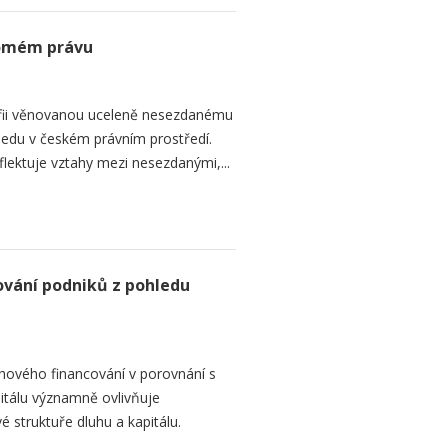
romém právu
fii věnovanou uceleně nesezdanému
edu v českém právním prostředí.
lektuje vztahy mezi nesezdanými,...
ování podniků z pohledu
hového financování v porovnání s
itálu významně ovlivňuje
é struktuře dluhu a kapitálu.