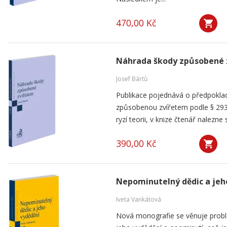
470,00 Kč
Náhrada škody způsobené 
Josef Bártů
Publikace pojednává o předpoklad
způsobenou zvířetem podle § 293
ryzí teorii, v knize čtenář nalezne 
390,00 Kč
Nepominutelný dědic a jeh
Iveta Vankátová
Nová monografie se věnuje probl