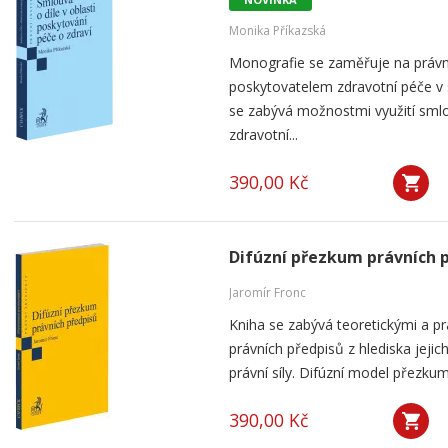
Monika Příkazská
Monografie se zaměřuje na práv
poskytovatelem zdravotní péče v
se zabývá možnostmi využití smlou
zdravotní...
390,00 Kč
Difúzní přezkum právních 
Jaromír Fronc
Kniha se zabývá teoretickými a p
právních předpisů z hlediska jeji
právní síly. Difúzní model přezku
390,00 Kč