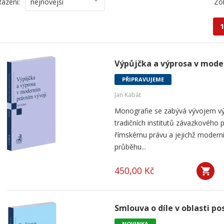
Řazení:
nejnovější
Zo
1
Výpůjčka a výprosa v mode
PŘIPRAVUJEME
Jan Kabát
Monografie se zabývá vývojem vý
tradičních institutů závazkového p
římskému právu a jejichž modern
průběhu...
450,00 Kč
Smlouva o díle v oblasti po
NOVINKA