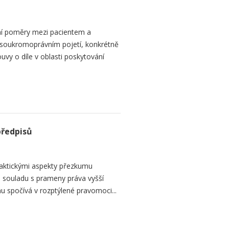
ní poměry mezi pacientem a
 soukromoprávním pojetí, konkrétně
vy o díle v oblasti poskytování
předpisů
raktickými aspekty přezkumu
ch souladu s prameny práva vyšší
mu spočívá v rozptýlené pravomoci...