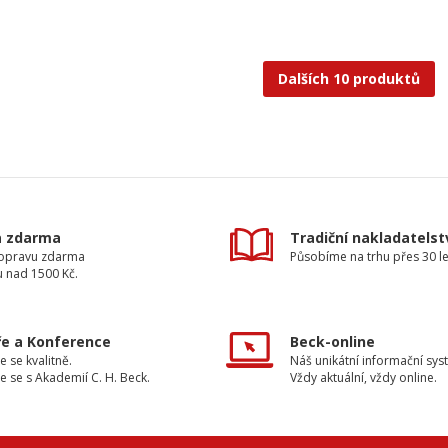
Dalších 10 produktů
a zdarma
Tradiční nakladatelst
dopravu zdarma
Působíme na trhu přes 30 le
u nad 1500 Kč.
e a Konference
Beck-online
e se kvalitně.
Náš unikátní informační sys
e se s Akademií C. H. Beck.
Vždy aktuální, vždy online.