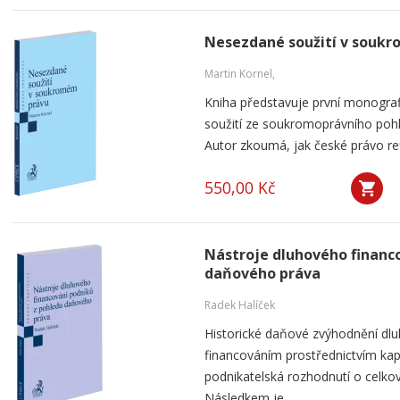
Nesezdané soužití v souk
Martin Kornel,
Kniha představuje první monogra
soužití ze soukromoprávního pohl
Autor zkoumá, jak české právo ref
550,00 Kč
Nástroje dluhového financ
daňového práva
Radek Halíček
Historické daňové zvýhodnění dlu
financováním prostřednictvím kap
podnikatelská rozhodnutí o celkov
Následkem je...