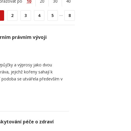
brazovat po
10
20
30
40
...
2
3
4
5
8
rním právním vývoji
půjčky a výprosy jako dvou
ráva, jejichž kořeny sahají k
í podoba se utvářela především v
skytování péče o zdraví