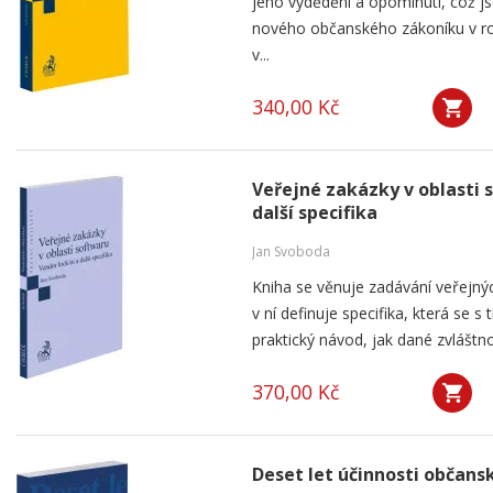
jeho vydědění a opominutí, což js
nového občanského zákoníku v ro
v...
340,00 Kč
Veřejné zakázky v oblasti 
další specifika
Jan Svoboda
Kniha se věnuje zadávání veřejnýc
v ní definuje specifika, která se s
praktický návod, jak dané zvláštnos
370,00 Kč
Deset let účinnosti občan