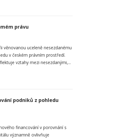
romém právu
fii věnovanou uceleně nesezdanému
edu v českém právním prostředí.
lektuje vztahy mezi nesezdanými,...
ování podniků z pohledu
hového financování v porovnání s
itálu významně ovlivňuje