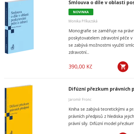
Smlouva o díle v oblasti po
NOVINKA
Monika Příkazská
Monografie se zaměřuje na práv
poskytovatelem zdravotní péče v
se zabývá možnostmi využití smlou
zdravotní...
390,00 Kč
Difúzní přezkum právních 
Jaromír Fronc
Kniha se zabývá teoretickými a p
právních předpisů z hlediska jeji
právní síly. Difúzní model přezku