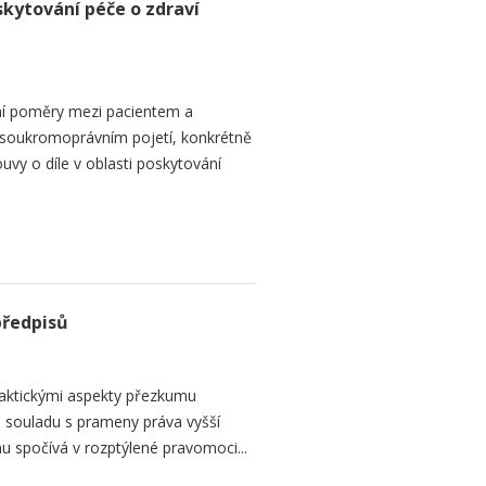
skytování péče o zdraví
ní poměry mezi pacientem a
 soukromoprávním pojetí, konkrétně
vy o díle v oblasti poskytování
předpisů
raktickými aspekty přezkumu
ch souladu s prameny práva vyšší
mu spočívá v rozptýlené pravomoci...