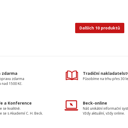
Dalších 10 produktů
a zdarma
Tradiční nakladatelst
dopravu zdarma
Působíme na trhu přes 30 le
u nad 1500 Kč.
e a Konference
Beck-online
e se kvalitně.
Náš unikátní informační sys
e se s Akademií C. H. Beck.
Vždy aktuální, vždy online.