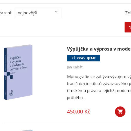
Řazení:
nejnovější
Zo
1
Výpůjčka a výprosa v mode
PŘIPRAVUJEME
Jan Kabát
Monografie se zabývá vývojem vý
tradičních institutů závazkového p
římskému právu a jejichž modern
průběhu...
450,00 Kč