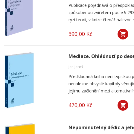
Publikace pojednává o předpoklad
způsobenou zvířetem podle § 293
ryzí teorii, v knize čtenář nalezne 
390,00 Kč
Mediace. Ohlédnutí po dese
Jan Jaroš
Předkládaná kniha není typickou p
nenalezne obvyklé kapitoly věnují
jejímu začlenění mezi alternativní
470,00 Kč
Nepominutelný dědic a jeh