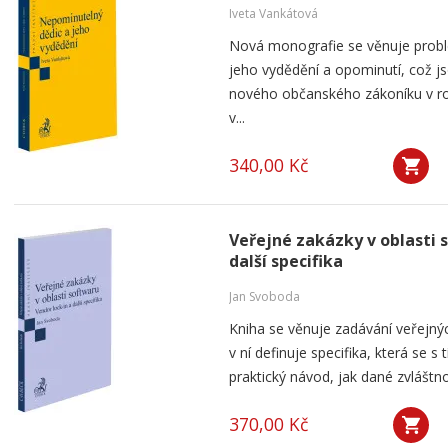
Iveta Vankátová
Nová monografie se věnuje probl
jeho vydědění a opominutí, což js
nového občanského zákoníku v ro
v...
340,00 Kč
Veřejné zakázky v oblasti 
další specifika
Jan Svoboda
Kniha se věnuje zadávání veřejnýc
v ní definuje specifika, která se s
praktický návod, jak dané zvláštnos
370,00 Kč