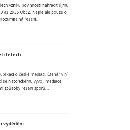
ech vzniku povinnosti nahradit újmu
3 až 2935 ObčZ. Nejde ale pouze o
srozumitelná řešení...
ti letech
ublikací o české mediaci. Čtenář v ní
cí se historickému vývoji mediace,
mi způsoby řešení sporů,...
o vydědění