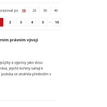
brazovat po
10
20
30
40
...
2
3
4
5
10
rním právním vývoji
půjčky a výprosy jako dvou
ráva, jejichž kořeny sahají k
í podoba se utvářela především v