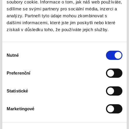
opominutí, což jsou témata, která se po přijetí
soubory cookie. Informace o tom, jak náš web používáte,
nového občanského zákoníku v roce 2014 stala
sdílíme se svými partnery pro sociální média, inzerci a
mimořádně aktuální v...
analýzy. Partneři tyto údaje mohou zkombinovat s
dalšími informacemi, které jste jim poskytli nebo které
získali v důsledku toho, že používáte jejich služby.
Veřejné zakázky v
oblasti softwaru.
Vendor lock-in a
další specifika
Výběr
Nutné
souhlasu
Preferenční
Jan Svoboda
Statistické
370,00 Kč
Kniha se věnuje zadávání veřejných zakázek v
Marketingové
oblasti softwaru. Autor v ní definuje specifika,
která se s tímto druhem plnění pojí, a poskytuje
praktický návod, jak dané zvláštnosti zohlednit