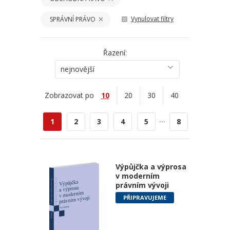
Vynulovat filtry
SPRÁVNÍ PRÁVO
Řazení:
nejnovější
Zobrazovat po
10
20
30
40
...
1
2
3
4
5
8
Výpůjčka a výprosa
v moderním
právním vývoji
PŘIPRAVUJEME