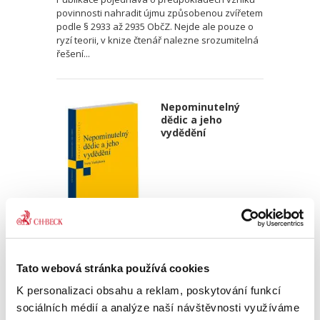
povinnosti nahradit újmu způsobenou zvířetem
podle § 2933 až 2935 ObčZ. Nejde ale pouze o
ryzí teorii, v knize čtenář nalezne srozumitelná
řešení...
Nepominutelný
dědic a jeho
vydědění
Iveta Vankátová
340,00 Kč
Tato webová stránka používá cookies
K personalizaci obsahu a reklam, poskytování funkcí
Nová monografie se věnuje problematice
sociálních médií a analýze naší návštěvnosti využíváme
nepominutelného dědice, jeho vydědění a