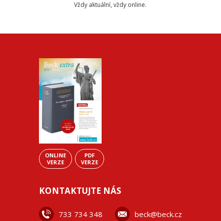
Vždy aktuální, vždy online.
ONLINE
PDF
VERZE
VERZE
KONTAKTUJTE NÁS
733 734 348
beck@beck.cz