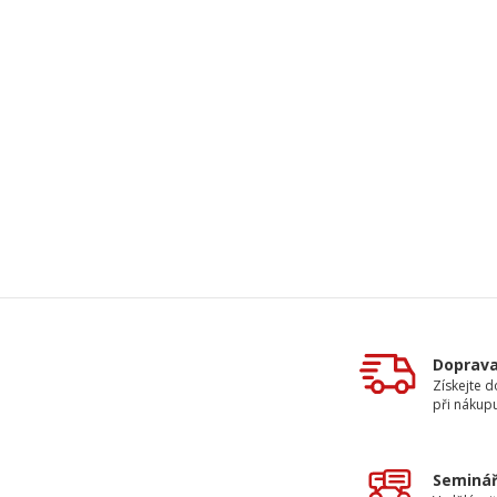
Doprav
Získejte 
při nákup
Seminář