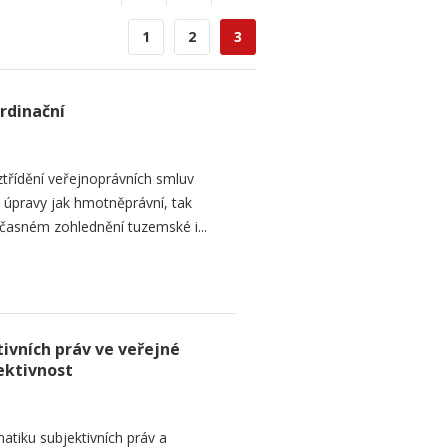
1
2
3
rdinační
ztřídění veřejnoprávních smluv
 úpravy jak hmotněprávní, tak
učasném zohlednění tuzemské i...
ivních práv ve veřejné
ektivnost
atiku subjektivních práv a