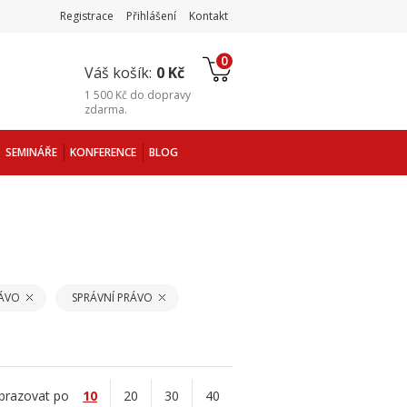
Registrace
Přihlášení
Kontakt
0
Váš košík:
0 Kč
1 500 Kč
do
dopravy
zdarma
.
SEMINÁŘE
KONFERENCE
BLOG
RÁVO
SPRÁVNÍ PRÁVO
brazovat po
10
20
30
40