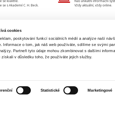
e se kvalitně.
Náš unikátní informační sys
e se s Akademií C. H. Beck.
Vždy aktuální, vždy online.
ívá cookies
TAKTUJTE NÁS
INFORMACE
reklam, poskytování funkcí sociálních médií a analýze naší návš
 Informace o tom, jak náš web používáte, sdílíme se svými par
O nakladatelství
733 734 348
analýzy. Partneři tyto údaje mohou zkombinovat s dalšími inform
Ochrana osobních údajů
é získali v důsledku toho, že používáte jejich služby.
beck@beck.cz
Obchodní podmínky
facebook.com/beck.cz
Způsob dodání a platby
Kontakty
erenční
Statistické
Marketingové