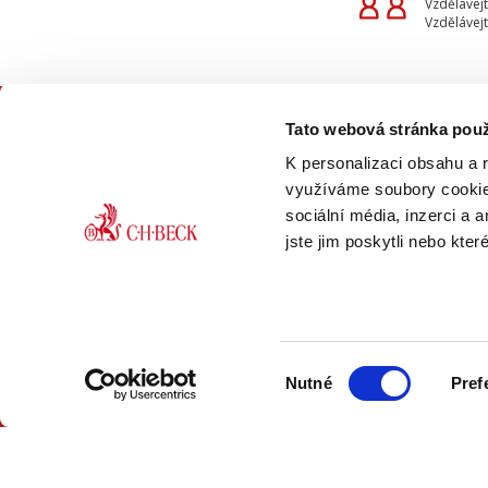
Vzdělávejt
Vzdělávejt
Tato webová stránka použ
KON
K personalizaci obsahu a 
využíváme soubory cookie.
sociální média, inzerci a 
jste jim poskytli nebo kter
ONLINE
PDF
Výběr
VERZE
VERZE
Nutné
Pref
souhlasu