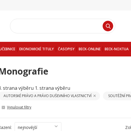
UČEBNICE
EKONOMICKÉ TITULY
ČASOPISY
BECK-ONLINE
BECK-NOXTUA
Monografie
3. strana výběru
1. strana výběru
AUTORSKÉ PRÁVO A PRÁVO DUŠEVNÍHO VLASTNICTVÍ
SOUTĚŽNÍ P
Vynulovat filtry
Řazení:
nejnovější
Zo