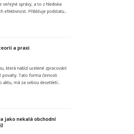
 veřejné správy, a to z hlediska
efektivnost. Přibližuje podstatu...
eorii a praxi
hu, která nabízí ucelené zpracování
é povahy. Tato forma činnosti
o aktu, má za sebou desetiletí...
a jako nekalá obchodní
ěž