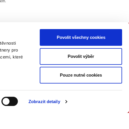
tém.
Povolit všechny cookies
PŘIPOJTE SE K NÁM
těvnosti
tnery pro
Buďte informovaní o našich
Povolit výběr
acemi, které
knižních novinkách, seminářích,
konferencích a akčních nabídkách
jako první!
Pouze nutné cookies
ODESLAT
Zobrazit detaily
Přečtěte si, jak naše nakladatelství
nakládá s Vašimi
osobními údaji
.