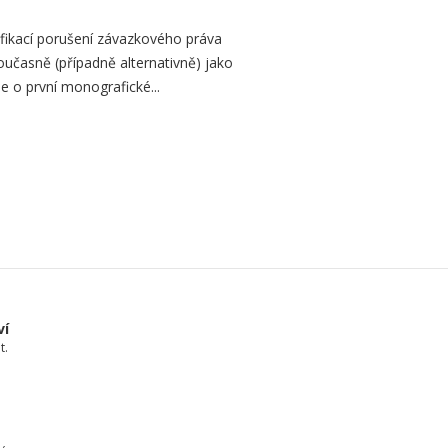
fikací porušení závazkového práva
oučasně (případně alternativně) jako
e o první monografické...
ví
t.