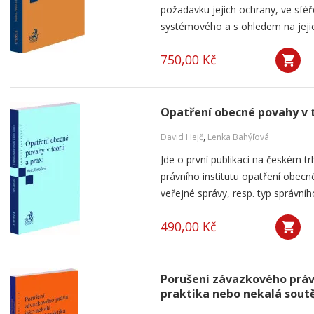
požadavku jejich ochrany, ve sféře
systémového a s ohledem na jejich 
750,00 Kč
Opatření obecné povahy v t
David Hejč
,
Lenka Bahýľová
Jde o první publikaci na českém tr
právního institutu opatření obecn
veřejné správy, resp. typ správníh
490,00 Kč
Porušení závazkového práv
praktika nebo nekalá sout