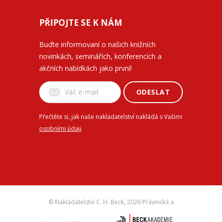
PŘIPOJTE SE K NÁM
Buďte informovaní o našich knižních
novinkách, seminářích, konferencích a
akčních nabídkách jako první!
ODESLAT
Přečtěte si, jak naše nakladatelství nakládá s Vašimi
osobními údaji
.
© Nakladatelství C. H. Beck,
2026 Právnická a