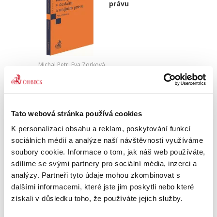
právu
Michal Petr
,
Eva Zorková
390,00 Kč
Pojem soutěžitel je klíčovým pojmem českého
Tato webová stránka používá cookies
„veřejného“ soutěžního práva, tedy regulace
protisoutěžních dohod, zneužívání
K personalizaci obsahu a reklam, poskytování funkcí
dominantního postavení a kontroly koncentrací.
sociálních médií a analýze naší návštěvnosti využíváme
Jeho významovým předobrazem...
soubory cookie. Informace o tom, jak náš web používáte,
sdílíme se svými partnery pro sociální média, inzerci a
analýzy. Partneři tyto údaje mohou zkombinovat s
Změny závazku ze
smlouvy na
dalšími informacemi, které jste jim poskytli nebo které
veřejnou zakázku
získali v důsledku toho, že používáte jejich služby.