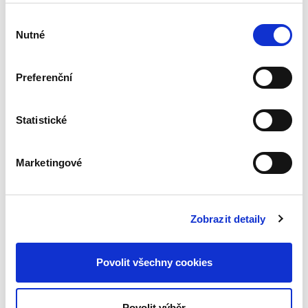
Výběr
Nutné
souhlasu
Jan Surý
Preferenční
290,00 Kč
Statistické
Právní úprava zadávání veřejných zakázek
patří k těm komplikovanějším právním oblastem,
není proto divu, že také regulace změn závazků
Marketingové
ze smluv na veřejné zakázky mnohdy
způsobuje aplikační...
Zobrazit detaily
Soukromoprávní
vymáhání
soutěžního práva v
Povolit všechny cookies
ČR. Teorie a praxe
Povolit výběr