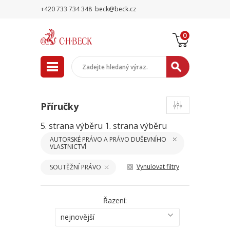
+420 733 734 348
beck@beck.cz
0
Příručky
5. strana výběru
1. strana výběru
AUTORSKÉ PRÁVO A PRÁVO DUŠEVNÍHO
VLASTNICTVÍ
Vynulovat filtry
SOUTĚŽNÍ PRÁVO
Řazení:
nejnovější