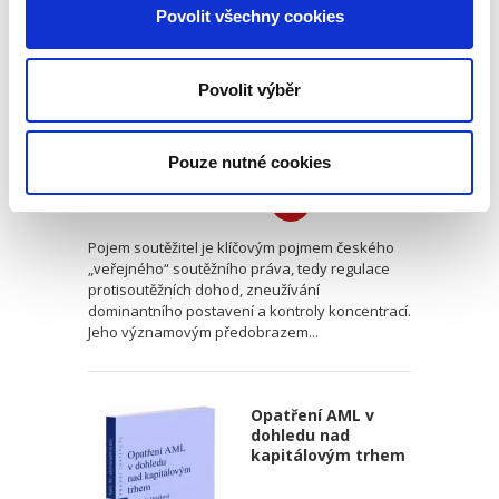
právu
Povolit všechny cookies
Povolit výběr
Michal Petr
,
Eva Zorková
Pouze nutné cookies
390,00 Kč
Pojem soutěžitel je klíčovým pojmem českého
„veřejného“ soutěžního práva, tedy regulace
protisoutěžních dohod, zneužívání
dominantního postavení a kontroly koncentrací.
Jeho významovým předobrazem...
Opatření AML v
dohledu nad
kapitálovým trhem