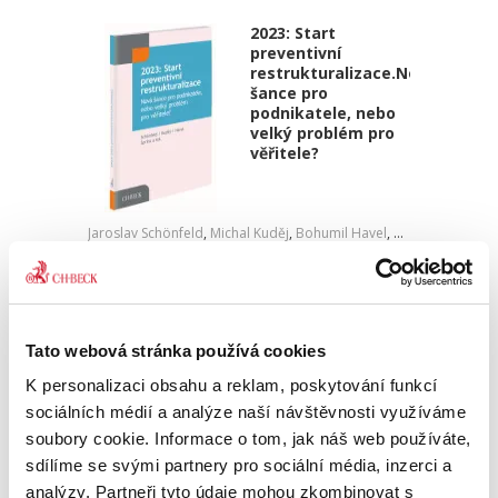
2023: Start
preventivní
restrukturalizace.Nová
šance pro
podnikatele, nebo
velký problém pro
věřitele?
Jaroslav Schönfeld
,
Michal Kuděj
,
Bohumil Havel
,
Petr Sprinz
,
a kol
490,00 Kč
V názvu publikace „2023: Start preventivní
restrukturalizace. Nová šance pro podnikatele,
Tato webová stránka používá cookies
nebo velký problém pro věřitele?“ je ve
K personalizaci obsahu a reklam, poskytování funkcí
skutečnosti důležitější druhá část názvu titulu.
Kolektiv autorů...
sociálních médií a analýze naší návštěvnosti využíváme
soubory cookie. Informace o tom, jak náš web používáte,
sdílíme se svými partnery pro sociální média, inzerci a
Patentové litigace
analýzy. Partneři tyto údaje mohou zkombinovat s