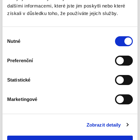
s mezinárodním
dalšími informacemi, které jste jim poskytli nebo které
prvkem
získali v důsledku toho, že používáte jejich služby.
Výběr
Nutné
souhlasu
Petr Košík
Preferenční
390,00 Kč
Statistické
Vývoj techniky s sebou nese rovněž problémy
spojené s ochranou tohoto vývoje. Má-li ten,
kdo daný předmět vyvíjí, s vývojem nějaké
náklady, nebylo by férové, pokud by na
Marketingové
výsledku mohli participovat...
Zobrazit detaily
Koncept
soutěžitele v
českém a unijním