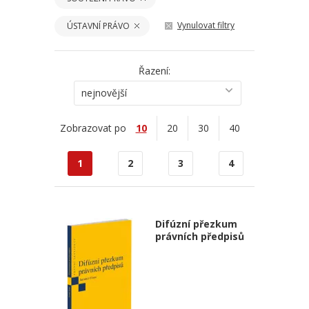
Vynulovat filtry
ÚSTAVNÍ PRÁVO
Řazení:
nejnovější
Zobrazovat po
10
20
30
40
1
2
3
4
Difúzní přezkum
právních předpisů