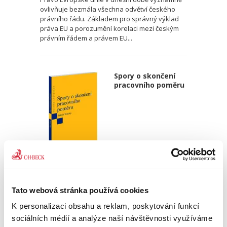
ovlivňuje bezmála všechna odvětví českého
právního řádu. Základem pro správný výklad
práva EU a porozumění korelaci mezi českým
právním řádem a právem EU...
Spory o skončení
pracovního poměru
Jakub Tomšej
390,00 Kč
Tato webová stránka používá cookies
K personalizaci obsahu a reklam, poskytování funkcí
Skončení pracovního poměru může snadno
sociálních médií a analýze naší návštěvnosti využíváme
vést k soudnímu sporu. Předkládaná publikace