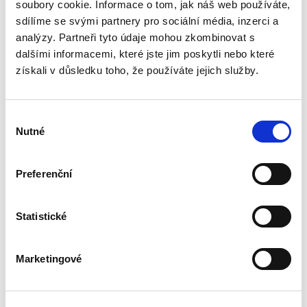
nabízí praktický výklad všech aspektů, které s
soubory cookie. Informace o tom, jak náš web používáte,
takovým sporem souvisí. Popisuje postupy při
sdílíme se svými partnery pro sociální média, inzerci a
zdánlivém a neplatném...
analýzy. Partneři tyto údaje mohou zkombinovat s
dalšími informacemi, které jste jim poskytli nebo které
získali v důsledku toho, že používáte jejich služby.
Evropské
insolvenční nařízení
v českém civilním
procesu
Výběr
Nutné
souhlasu
Preferenční
Alexander J. Bělohlávek
Statistické
690,00 Kč
Publikace navazuje na druhé vydání autorova
Marketingové
podrobného komentáře k Nařízení 2015/848 o
insolvenčním řízení, který vyšel v české verzi u
C. H. Beck v roce 2020. Zmíněný komentář byl