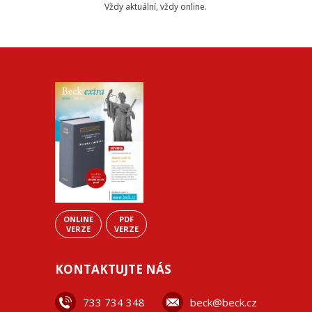
Vždy aktuální, vždy online.
ONLINE
PDF
VERZE
VERZE
KONTAKTUJTE NÁS
733 734 348
beck@beck.cz