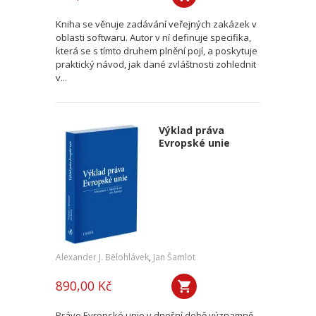
Kniha se věnuje zadávání veřejných zakázek v
oblasti softwaru. Autor v ní definuje specifika,
která se s tímto druhem plnění pojí, a poskytuje
praktický návod, jak dané zvláštnosti zohlednit
v...
Výklad práva
Evropské unie
Alexander J. Bělohlávek
,
Jan Šamlot
890,00 Kč
Právo Evropské unie v dnešní době významně