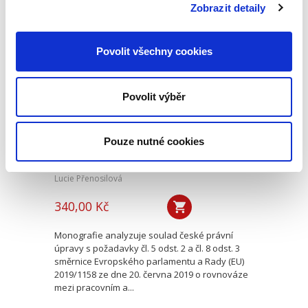
zpracován v...
Zobrazit detaily
Povolit všechny cookies
Transpozice
nepřenosné části
rodičovské
dovolené
Povolit výběr
Pouze nutné cookies
Lucie Přenosilová
340,00 Kč
Monografie analyzuje soulad české právní
úpravy s požadavky čl. 5 odst. 2 a čl. 8 odst. 3
směrnice Evropského parlamentu a Rady (EU)
2019/1158 ze dne 20. června 2019 o rovnováze
mezi pracovním a...