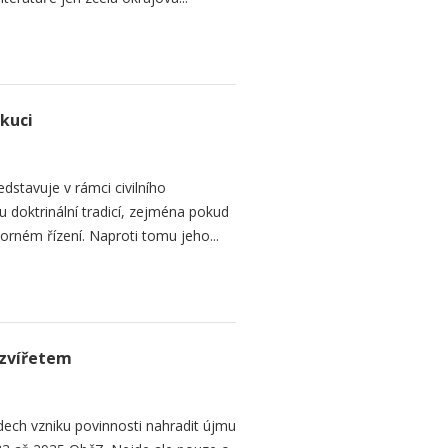
ekuci
dstavuje v rámci civilního
 doktrinální tradicí, zejména pokud
rném řízení. Naproti tomu jeho...
zvířetem
ech vzniku povinnosti nahradit újmu