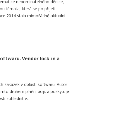
ematice nepominutelného dědice,
ou témata, která se po přijetí
ce 2014 stala mimořádně aktuální
softwaru. Vendor lock-in a
h zakázek v oblasti softwaru. Autor
 tímto druhem plnění pojí, a poskytuje
ti zohlednit v...