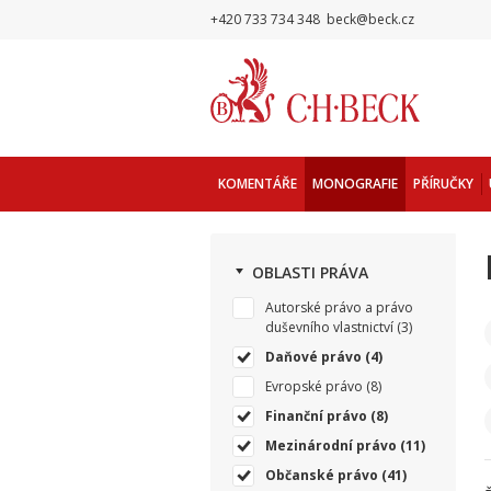
+420 733 734 348
beck@beck.cz
KOMENTÁŘE
MONOGRAFIE
PŘÍRUČKY
OBLASTI PRÁVA
Autorské právo a právo
duševního vlastnictví
(3)
Daňové právo
(4)
Evropské právo
(8)
Finanční právo
(8)
Mezinárodní právo
(11)
Občanské právo
(41)