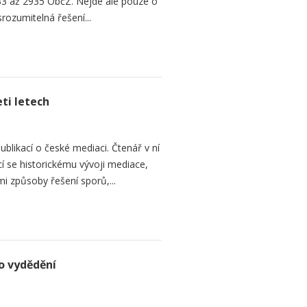
3 až 2935 ObčZ. Nejde ale pouze o
srozumitelná řešení...
ti letech
ublikací o české mediaci. Čtenář v ní
cí se historickému vývoji mediace,
mi způsoby řešení sporů,...
o vydědění