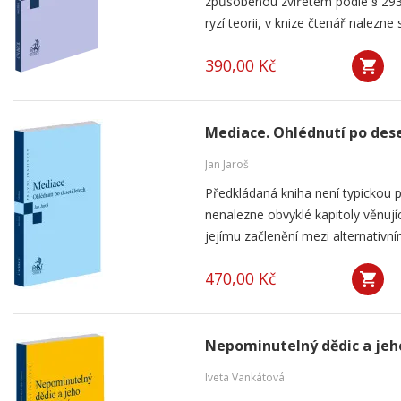
způsobenou zvířetem podle § 293
ryzí teorii, v knize čtenář nalezne 
390,00 Kč
Mediace. Ohlédnutí po dese
Jan Jaroš
Předkládaná kniha není typickou p
nenalezne obvyklé kapitoly věnují
jejímu začlenění mezi alternativní
470,00 Kč
Nepominutelný dědic a jeh
Iveta Vankátová