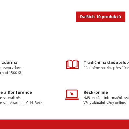
Dalších 10 produktů
a zdarma
Tradiční nakladatelst
dopravu zdarma
Působíme na trhu přes 30 le
u nad 1500 Kč.
e a Konference
Beck-online
e se kvalitně.
Náš unikátní informační sys
e se s Akademií C. H. Beck.
Vždy aktuální, vždy online.