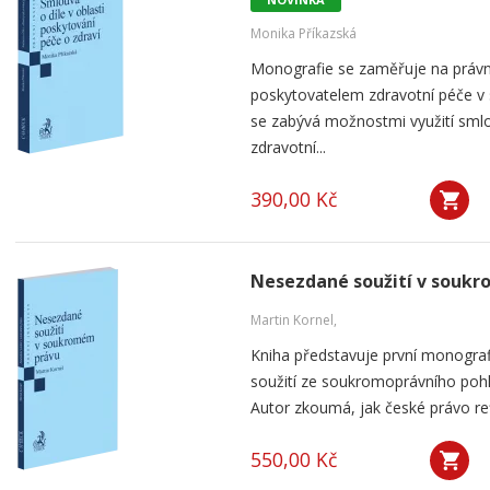
Monika Příkazská
Monografie se zaměřuje na práv
poskytovatelem zdravotní péče v
se zabývá možnostmi využití smlou
zdravotní...
390,00 Kč
Nesezdané soužití v souk
Martin Kornel,
Kniha představuje první monogra
soužití ze soukromoprávního pohl
Autor zkoumá, jak české právo ref
550,00 Kč