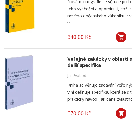
Nová monografie se věnuje probl
jeho vydědění a opominutí, což js
nového občanského zákoníku v ro
v...
340,00 Kč
Veřejné zakázky v oblasti 
další specifika
Jan Svoboda
Kniha se věnuje zadávání veřejnýc
v ní definuje specifika, která se s
praktický návod, jak dané zvláštnos
370,00 Kč