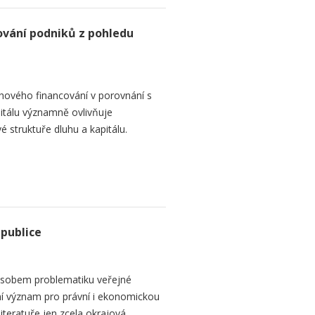
ování podniků z pohledu
hového financování v porovnání s
itálu významně ovlivňuje
é struktuře dluhu a kapitálu.
epublice
sobem problematiku veřejné
dní význam pro právní i ekonomickou
teratuře jen zcela okrajová...