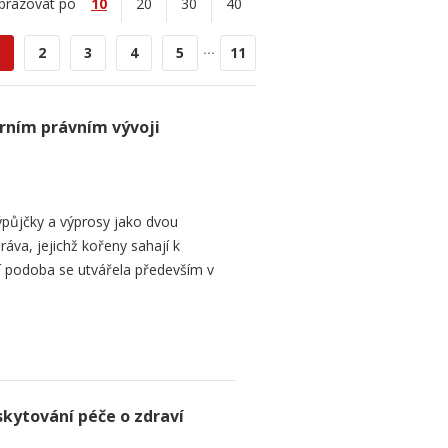
brazovat po
10
20
30
40
...
2
3
4
5
11
rním právním vývoji
půjčky a výprosy jako dvou
ráva, jejichž kořeny sahají k
í podoba se utvářela především v
skytování péče o zdraví