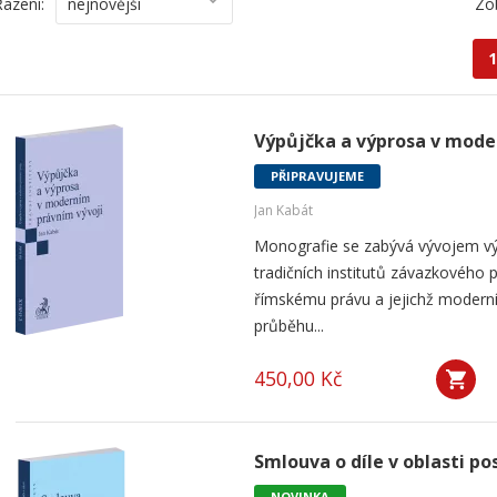
Řazení:
nejnovější
Zo
1
Výpůjčka a výprosa v mode
PŘIPRAVUJEME
Jan Kabát
Monografie se zabývá vývojem vý
tradičních institutů závazkového p
římskému právu a jejichž modern
průběhu...
450,00 Kč
Smlouva o díle v oblasti po
NOVINKA