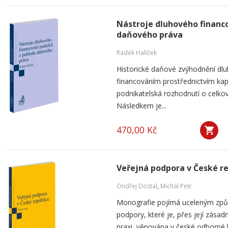
Nástroje dluhového financ
daňového práva
Radek Halíček
Historické daňové zvýhodnění dlu
financováním prostřednictvím kap
podnikatelská rozhodnutí o celkov
Následkem je...
470,00 Kč
Veřejná podpora v České r
Ondřej Dostal
,
Michal Petr
Monografie pojímá uceleným způ
podpory, které je, přes její zása
praxi, věnována v české odborné li