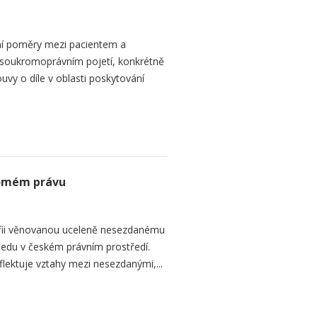
ní poměry mezi pacientem a
 soukromoprávním pojetí, konkrétně
vy o díle v oblasti poskytování
romém právu
fii věnovanou uceleně nesezdanému
edu v českém právním prostředí.
lektuje vztahy mezi nesezdanými,...