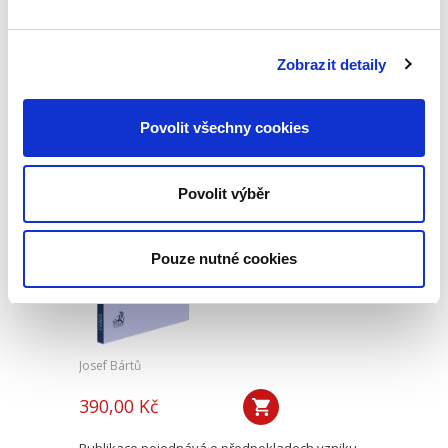
Téma procesního společenství představuje v
rámci civilního procesního práva oblast s
Zobrazit detaily
bohatou doktrinální tradicí, zejména pokud jde
o jeho podobu v nalézacím sporném řízení.
Naproti tomu jeho...
Povolit všechny cookies
Náhrada škody
Povolit výběr
způsobené
zvířetem
Pouze nutné cookies
Josef Bártů
390,00 Kč