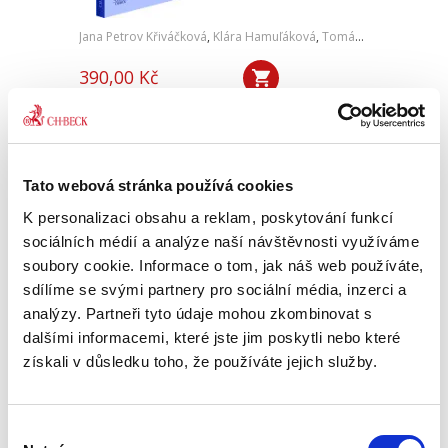
Jana Petrov Křiváčková
,
Klára Hamuľáková
,
Tomáš Tintěra
,
a kol.
390,00 Kč
Publikace K pojetí člověka a věci v novém
soukromém právu reaguje na změny, které
přineslo přijetí nového občanského zákoníku a
související procesní legislativy. Autorský
Tato webová stránka používá cookies
kolektiv se zabývá...
K personalizaci obsahu a reklam, poskytování funkcí
sociálních médií a analýze naší návštěvnosti využíváme
soubory cookie. Informace o tom, jak náš web používáte,
Dvojí občanství v
českém právu. 2.
sdílíme se svými partnery pro sociální média, inzerci a
vydání
analýzy. Partneři tyto údaje mohou zkombinovat s
2. VYDÁNÍ
dalšími informacemi, které jste jim poskytli nebo které
získali v důsledku toho, že používáte jejich služby.
Výběr