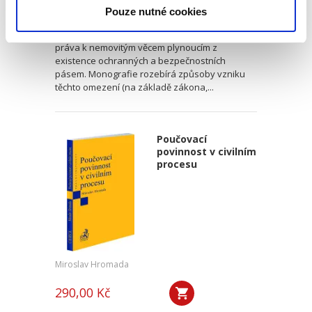
490,00 Kč
Pouze nutné cookies
Publikace se věnuje omezením vlastnického
práva k nemovitým věcem plynoucím z
existence ochranných a bezpečnostních
pásem. Monografie rozebírá způsoby vzniku
těchto omezení (na základě zákona,...
Poučovací
povinnost v civilním
procesu
Miroslav Hromada
290,00 Kč