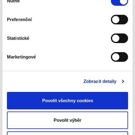
František Emmert
Nutné
souhlasu
390,00 Kč
Preferenční
Kniha podrobně rozebírá otázku přípustnosti
souběžného výkonu cizího občanství vedle
českého podle současné české právní úpravy
Statistické
a také podle předchozích právních úprav, které
platily na území...
Marketingové
Ochranná a
bezpečnostní
pásma
Zobrazit detaily
Povolit všechny cookies
Povolit výběr
Jakub Handrlica