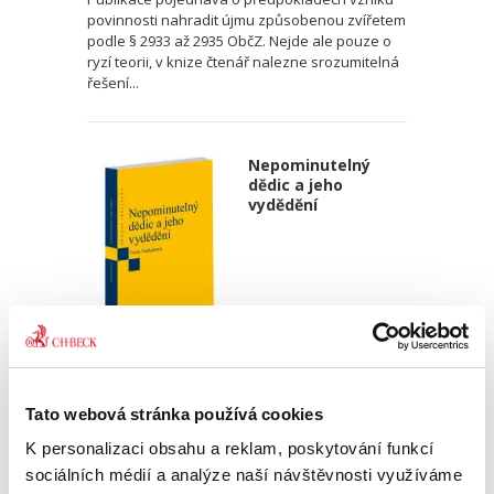
povinnosti nahradit újmu způsobenou zvířetem
podle § 2933 až 2935 ObčZ. Nejde ale pouze o
ryzí teorii, v knize čtenář nalezne srozumitelná
řešení...
Nepominutelný
dědic a jeho
vydědění
Iveta Vankátová
340,00 Kč
Tato webová stránka používá cookies
K personalizaci obsahu a reklam, poskytování funkcí
Nová monografie se věnuje problematice
sociálních médií a analýze naší návštěvnosti využíváme
nepominutelného dědice, jeho vydědění a