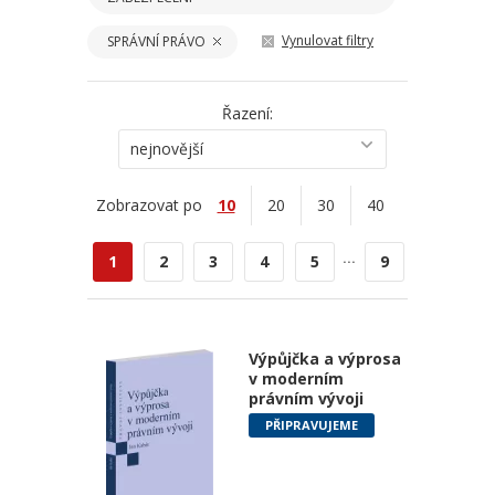
Vynulovat filtry
SPRÁVNÍ PRÁVO
Řazení:
nejnovější
Zobrazovat po
10
20
30
40
...
1
2
3
4
5
9
Výpůjčka a výprosa
v moderním
právním vývoji
PŘIPRAVUJEME