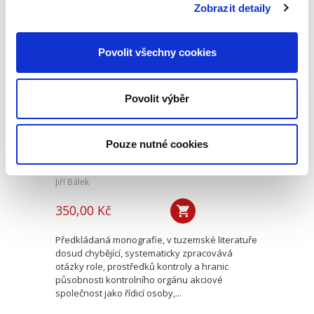
spoluautory jsou soudci...
Zobrazit detaily
Povolit všechny cookies
Postavení
kontrolního orgánu
akciové společnosti
řídicí koncern
Povolit výběr
Pouze nutné cookies
Jiří Bálek
350,00 Kč
Předkládaná monografie, v tuzemské literatuře
dosud chybějící, systematicky zpracovává
otázky role, prostředků kontroly a hranic
působnosti kontrolního orgánu akciové
společnost jako řídicí osoby,...