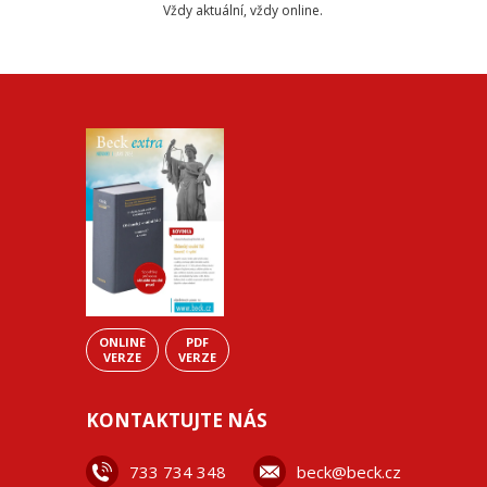
Vždy aktuální, vždy online.
ONLINE
PDF
VERZE
VERZE
KONTAKTUJTE NÁS
733 734 348
beck@beck.cz