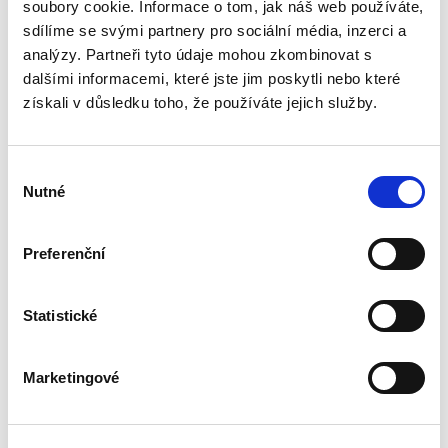
opominutí, což jsou témata, která se po přijetí
soubory cookie. Informace o tom, jak náš web používáte,
nového občanského zákoníku v roce 2014 stala
sdílíme se svými partnery pro sociální média, inzerci a
mimořádně aktuální v...
analýzy. Partneři tyto údaje mohou zkombinovat s
dalšími informacemi, které jste jim poskytli nebo které
získali v důsledku toho, že používáte jejich služby.
Deset let účinnosti
občanského
zákoníku
Výběr
Nutné
souhlasu
Preferenční
Renáta Šínová,
Statistické
350,00 Kč
Kniha je sborníkem příspěvků vystupujících na
Marketingové
konferenci k deseti letům účinnosti
občanského zákoníku konané v lednu 2024 na
Právnické fakultě UP v Olomouci. Jejími