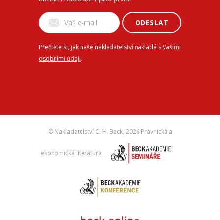
ODESLAT
Přečtěte si, jak naše nakladatelství nakládá s Vašimi
osobními údaji
.
© Nakladatelství C. H. Beck,
2026 Právnická a
ekonomická literatura