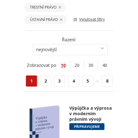
TRESTNÍ PRÁVO
Vynulovat filtry
ÚSTAVNÍ PRÁVO
Řazení:
nejnovější
Zobrazovat po
10
20
30
40
...
1
2
3
4
5
8
Výpůjčka a výprosa
v moderním
právním vývoji
PŘIPRAVUJEME