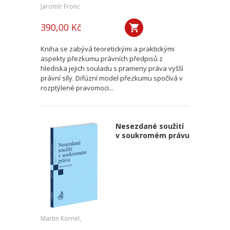
Jaromír Fronc
390,00 Kč
Kniha se zabývá teoretickými a praktickými
aspekty přezkumu právních předpisů z
hlediska jejich souladu s prameny práva vyšší
právní síly. Difúzní model přezkumu spočívá v
rozptýlené pravomoci...
Nesezdané soužití
v soukromém právu
Martin Kornel,