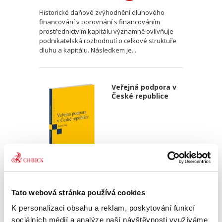
Historické daňové zvýhodnění dluhového
financování v porovnání s financováním
prostřednictvím kapitálu významně ovlivňuje
podnikatelská rozhodnutí o celkové struktuře
dluhu a kapitálu. Následkem je...
Veřejná podpora v
České republice
Ondřej Dostal
,
Michal Petr
Tato webová stránka používá cookies
340,00 Kč
K personalizaci obsahu a reklam, poskytování funkcí
Monografie pojímá uceleným způsobem
sociálních médií a analýze naší návštěvnosti využíváme