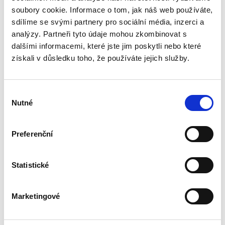
problematiku veřejné podpory, které je, přes
soubory cookie. Informace o tom, jak náš web používáte,
její zásadní význam pro právní i ekonomickou
sdílíme se svými partnery pro sociální média, inzerci a
praxi, věnována v české odborné literatuře jen
zcela okrajová...
analýzy. Partneři tyto údaje mohou zkombinovat s
dalšími informacemi, které jste jim poskytli nebo které
získali v důsledku toho, že používáte jejich služby.
Náhrada škody
způsobené
zvířetem
Výběr
Nutné
souhlasu
Preferenční
Josef Bártů
Statistické
390,00 Kč
Marketingové
Publikace pojednává o předpokladech vzniku
povinnosti nahradit újmu způsobenou zvířetem
podle § 2933 až 2935 ObčZ. Nejde ale pouze o