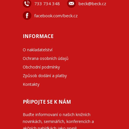
733 734 348
beck@beck.cz
facebook.com/beck.cz
INFORMACE
O nakladatelství
Ochrana osobních údajů
Obchodní podmínky
Způsob dodání a platby
Kontakty
PŘIPOJTE SE K NÁM
Buďte informovaní o našich knižních
novinkách, seminářích, konferencích a
akčních nabídkách jako první!