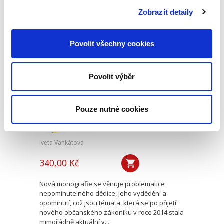
ryzí teorii, v knize čtenář nalezne srozumitelná
Zobrazit detaily
řešení...
Povolit všechny cookies
Nepominutelný
dědic a jeho
vydědění
Povolit výběr
Pouze nutné cookies
Iveta Vankátová
340,00 Kč
Nová monografie se věnuje problematice
nepominutelného dědice, jeho vydědění a
opominutí, což jsou témata, která se po přijetí
nového občanského zákoníku v roce 2014 stala
mimořádně aktuální v...