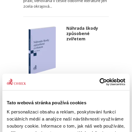
praxi, věnována v české odborné literatuře jen
zcela okrajová...
Náhrada škody
způsobené
zvířetem
Josef Bártů
390,00 Kč
Tato webová stránka používá cookies
Publikace pojednává o předpokladech vzniku
povinnosti nahradit újmu způsobenou zvířetem
K personalizaci obsahu a reklam, poskytování funkcí
podle § 2933 až 2935 ObčZ. Nejde ale pouze o
sociálních médií a analýze naší návštěvnosti využíváme
ryzí teorii, v knize čtenář nalezne srozumitelná
soubory cookie. Informace o tom, jak náš web používáte,
řešení...