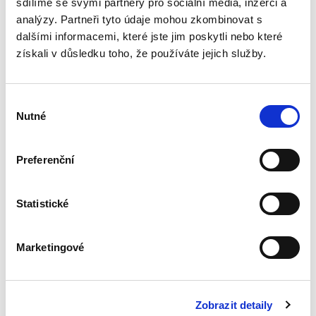
sdílíme se svými partnery pro sociální média, inzerci a
analýzy. Partneři tyto údaje mohou zkombinovat s
dalšími informacemi, které jste jim poskytli nebo které
Nepominutelný
získali v důsledku toho, že používáte jejich služby.
dědic a jeho
vydědění
Výběr
Nutné
souhlasu
Preferenční
Iveta Vankátová
340,00 Kč
Statistické
Nová monografie se věnuje problematice
nepominutelného dědice, jeho vydědění a
Marketingové
opominutí, což jsou témata, která se po přijetí
nového občanského zákoníku v roce 2014 stala
mimořádně aktuální v...
Zobrazit detaily