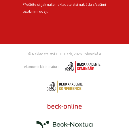
Přečtěte si, jak naše nakladatelství nakládá s Vašimi
osobními údaji
.
© Nakladatelství C. H. Beck,
2026 Právnická a
ekonomická literatura