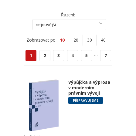
Řazení:
nejnovější
Zobrazovat po
10
20
30
40
...
1
2
3
4
5
7
Výpůjčka a výprosa
v moderním
právním vývoji
PŘIPRAVUJEME