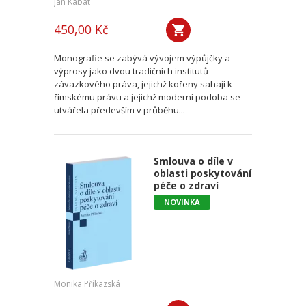
Jan Kabát
450,00 Kč
Monografie se zabývá vývojem výpůjčky a
výprosy jako dvou tradičních institutů
závazkového práva, jejichž kořeny sahají k
římskému právu a jejichž moderní podoba se
utvářela především v průběhu...
Smlouva o díle v
oblasti poskytování
péče o zdraví
NOVINKA
Monika Příkazská