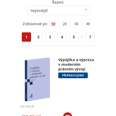
Řazení:
nejnovější
Zobrazovat po
10
20
30
40
...
1
2
3
4
5
7
Výpůjčka a výprosa
v moderním
právním vývoji
PŘIPRAVUJEME
Jan Kabát