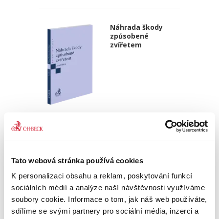
Náhrada škody
způsobené
zvířetem
Josef Bártů
390,00 Kč
Publikace pojednává o předpokladech vzniku
Tato webová stránka používá cookies
povinnosti nahradit újmu způsobenou zvířetem
podle § 2933 až 2935 ObčZ. Nejde ale pouze o
K personalizaci obsahu a reklam, poskytování funkcí
ryzí teorii, v knize čtenář nalezne srozumitelná
sociálních médií a analýze naší návštěvnosti využíváme
řešení...
soubory cookie. Informace o tom, jak náš web používáte,
sdílíme se svými partnery pro sociální média, inzerci a