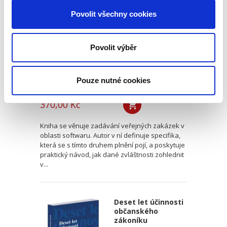
oblasti softwaru.
Vendor lock-in a
Povolit všechny cookies
další specifika
Povolit výběr
Pouze nutné cookies
Jan Svoboda
370,00 Kč
Kniha se věnuje zadávání veřejných zakázek v
oblasti softwaru. Autor v ní definuje specifika,
která se s tímto druhem plnění pojí, a poskytuje
praktický návod, jak dané zvláštnosti zohlednit
v...
Deset let účinnosti
občanského
zákoníku