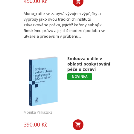
450,00 Kč
Monografie se zabývá vývojem výpůjčky a
výprosy jako dvou tradičních institutů
závazkového práva, jejichž kořeny sahají k
římskému právu a jejichž moderní podoba se
utvářela především v průběhu...
Smlouva o díle v
oblasti poskytování
péče o zdraví
NOVINKA
Monika Příkazská
390,00 Kč