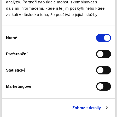
analýzy. Partneři tyto údaje mohou zkombinovat s
Nepominutelný
dalšími informacemi, které jste jim poskytli nebo které
dědic a jeho
získali v důsledku toho, že používáte jejich služby.
vydědění
Výběr
Nutné
souhlasu
Iveta Vankátová
Preferenční
340,00 Kč
Statistické
Nová monografie se věnuje problematice
nepominutelného dědice, jeho vydědění a
opominutí, což jsou témata, která se po přijetí
Marketingové
nového občanského zákoníku v roce 2014 stala
mimořádně aktuální v...
Zobrazit detaily
Veřejné zakázky v