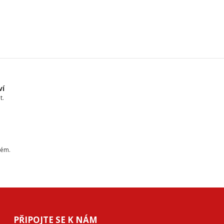
ví
t.
tém.
PŘIPOJTE SE K NÁM