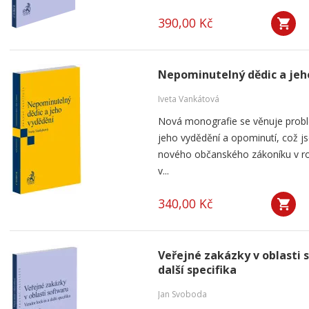
390,00 Kč
Nepominutelný dědic a jeh
Iveta Vankátová
Nová monografie se věnuje probl
jeho vydědění a opominutí, což js
nového občanského zákoníku v ro
v...
340,00 Kč
Veřejné zakázky v oblasti 
další specifika
Jan Svoboda