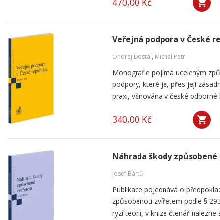
470,00 Kč
Veřejná podpora v České r
Ondřej Dostal
,
Michal Petr
Monografie pojímá uceleným způ
podpory, které je, přes její zása
praxi, věnována v české odborné li
340,00 Kč
Náhrada škody způsobené 
Josef Bártů
Publikace pojednává o předpoklad
způsobenou zvířetem podle § 293
ryzí teorii, v knize čtenář nalezne 