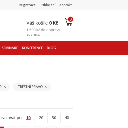
Registrace
Přihlášení
Kontakt
0
Váš košík:
0 Kč
1 500 Kč
do
dopravy
zdarma
.
SEMINÁŘE
KONFERENCE
BLOG
O
TRESTNÍ PRÁVO
brazovat po
10
20
30
40