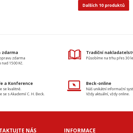
Dalších 10 produktů
a zdarma
Tradiční nakladatelst
dopravu zdarma
Působíme na trhu přes 30 le
u nad 1500 Kč.
e a Konference
Beck-online
e se kvalitně.
Náš unikátní informační sys
e se s Akademií C. H. Beck.
Vždy aktuální, vždy online.
TAKTUJTE NÁS
INFORMACE