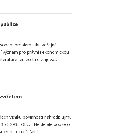
epublice
sobem problematiku veřejné
dní význam pro právní i ekonomickou
teratuře jen zcela okrajová...
zvířetem
ech vzniku povinnosti nahradit újmu
3 až 2935 ObčZ. Nejde ale pouze o
srozumitelná řešení...