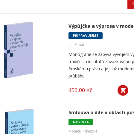
1
Výpůjčka a výprosa v mode
PŘIPRAVUJEME
Jan Kabát
Monografie se zabývá vývojem vý
tradičních institutů závazkového p
římskému právu a jejichž modern
průběhu...
450,00 Kč
Smlouva o díle v oblasti po
NOVINKA
Monika Příkazská