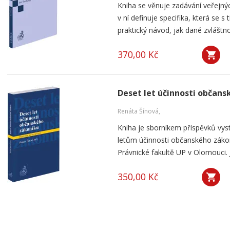
Kniha se věnuje zadávání veřejnýc
v ní definuje specifika, která se s
praktický návod, jak dané zvláštnos
370,00 Kč
Deset let účinnosti občan
Renáta Šínová,
Kniha je sborníkem příspěvků vyst
letům účinnosti občanského záko
Právnické fakultě UP v Olomouci. J
350,00 Kč