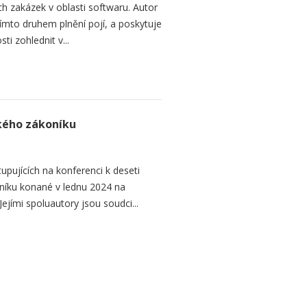
h zakázek v oblasti softwaru. Autor
 tímto druhem plnění pojí, a poskytuje
ti zohlednit v...
ského zákoníku
upujících na konferenci k deseti
níku konané v lednu 2024 na
ejími spoluautory jsou soudci...