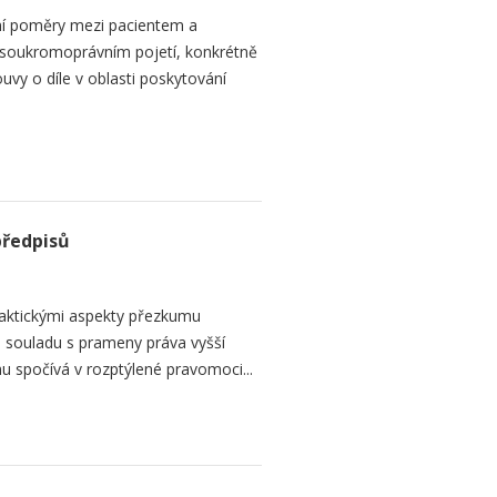
ní poměry mezi pacientem a
 soukromoprávním pojetí, konkrétně
vy o díle v oblasti poskytování
předpisů
raktickými aspekty přezkumu
ch souladu s prameny práva vyšší
mu spočívá v rozptýlené pravomoci...