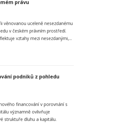
romém právu
fii věnovanou uceleně nesezdanému
edu v českém právním prostředí.
lektuje vztahy mezi nesezdanými,...
ování podniků z pohledu
hového financování v porovnání s
itálu významně ovlivňuje
é struktuře dluhu a kapitálu.