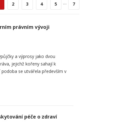
...
2
3
4
5
7
rním právním vývoji
půjčky a výprosy jako dvou
ráva, jejichž kořeny sahají k
í podoba se utvářela především v
skytování péče o zdraví