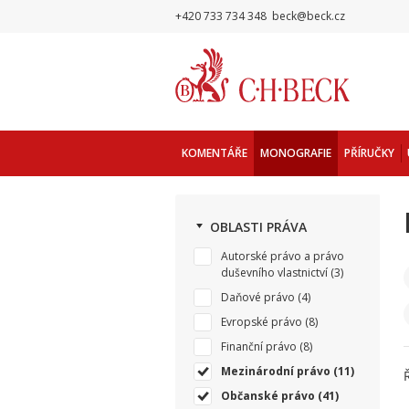
+420 733 734 348
beck@beck.cz
KOMENTÁŘE
MONOGRAFIE
PŘÍRUČKY
OBLASTI PRÁVA
Autorské právo a právo
duševního vlastnictví
(3)
Daňové právo
(4)
Evropské právo
(8)
Finanční právo
(8)
Mezinárodní právo
(11)
Občanské právo
(41)