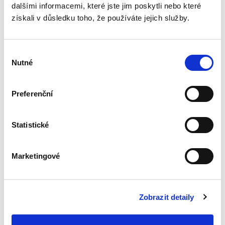
dalšími informacemi, které jste jim poskytli nebo které
zákoníku
získali v důsledku toho, že používáte jejich služby.
Výběr
Nutné
souhlasu
Renáta Šínová,
Preferenční
350,00 Kč
Kniha je sborníkem příspěvků vystupujících na
Statistické
konferenci k deseti letům účinnosti
občanského zákoníku konané v lednu 2024 na
Právnické fakultě UP v Olomouci. Jejími
Marketingové
spoluautory jsou soudci...
Zobrazit detaily
Přičitatelnost
vědění o právně
významných
okolnostech