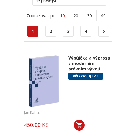
nejnovější
Zobrazovat po
10
20
30
40
1
2
3
4
5
Výpůjčka a výprosa
v moderním
právním vývoji
PŘIPRAVUJEME
Jan Kabát
450,00 Kč