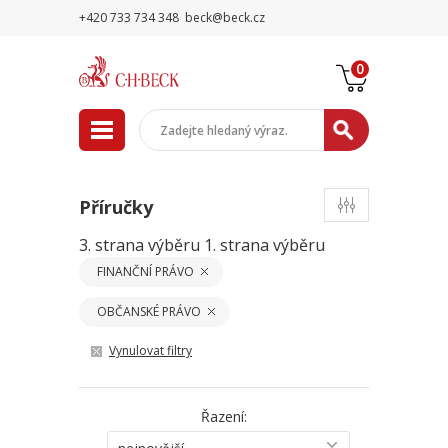
+420 733 734 348
beck@beck.cz
0
Příručky
3. strana výběru
1. strana výběru
FINANČNÍ PRÁVO
OBČANSKÉ PRÁVO
Vynulovat filtry
Řazení: