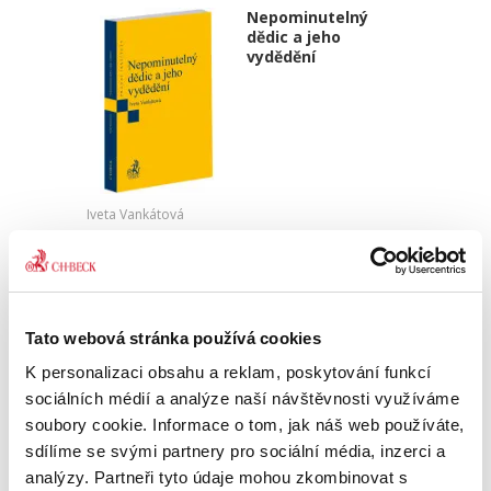
Nepominutelný
dědic a jeho
vydědění
Iveta Vankátová
340,00 Kč
Nová monografie se věnuje problematice
nepominutelného dědice, jeho vydědění a
Tato webová stránka používá cookies
opominutí, což jsou témata, která se po přijetí
nového občanského zákoníku v roce 2014 stala
K personalizaci obsahu a reklam, poskytování funkcí
mimořádně aktuální v...
sociálních médií a analýze naší návštěvnosti využíváme
soubory cookie. Informace o tom, jak náš web používáte,
sdílíme se svými partnery pro sociální média, inzerci a
Deset let účinnosti
analýzy. Partneři tyto údaje mohou zkombinovat s
občanského