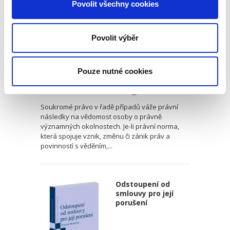
Povolit všechny cookies
právnickým
osobám
Povolit výběr
Luboš Brim
Pouze nutné cookies
370,00 Kč
Soukromé právo v řadě případů váže právní
následky na vědomost osoby o právně
významných okolnostech. Je-li právní norma,
která spojuje vznik, změnu či zánik práv a
povinností s věděním,...
Odstoupení od
smlouvy pro její
porušení