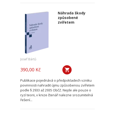
Náhrada škody
způsobené
zvířetem
Josef Bártů
390,00 Kč
Publikace pojednává o předpokladech vzniku
povinnosti nahradit újmu způsobenou zvířetem
podle § 2933 až 2935 ObčZ. Nejde ale pouze o
ryzí teorii, v knize čtenář nalezne srozumitelná
řešení...