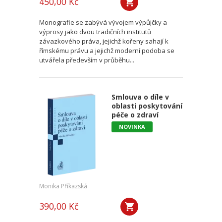
450,00 Kč
Monografie se zabývá vývojem výpůjčky a
výprosy jako dvou tradičních institutů
závazkového práva, jejichž kořeny sahají k
římskému právu a jejichž moderní podoba se
utvářela především v průběhu...
Smlouva o díle v
oblasti poskytování
péče o zdraví
NOVINKA
Monika Příkazská
390,00 Kč