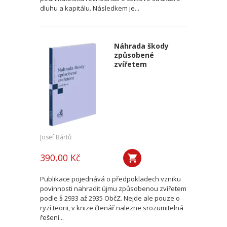
dluhu a kapitálu. Následkem je...
Náhrada škody
způsobené
zvířetem
Josef Bártů
390,00 Kč
Publikace pojednává o předpokladech vzniku
povinnosti nahradit újmu způsobenou zvířetem
podle § 2933 až 2935 ObčZ. Nejde ale pouze o
ryzí teorii, v knize čtenář nalezne srozumitelná
řešení...