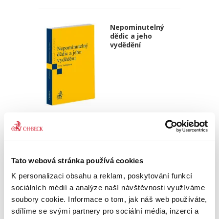
Nepominutelný
dědic a jeho
vydědění
Iveta Vankátová
340,00 Kč
Nová monografie se věnuje problematice
Tato webová stránka používá cookies
nepominutelného dědice, jeho vydědění a
opominutí, což jsou témata, která se po přijetí
K personalizaci obsahu a reklam, poskytování funkcí
nového občanského zákoníku v roce 2014 stala
sociálních médií a analýze naší návštěvnosti využíváme
mimořádně aktuální v...
soubory cookie. Informace o tom, jak náš web používáte,
sdílíme se svými partnery pro sociální média, inzerci a