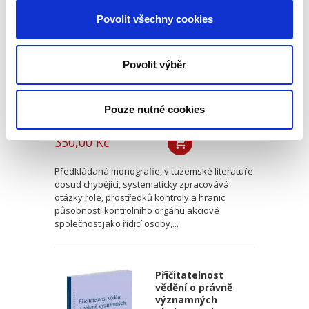
kontrolního orgánu
akciové společnosti
Povolit všechny cookies
řídicí koncern
Povolit výběr
Pouze nutné cookies
Jiří Bálek
350,00 Kč
Předkládaná monografie, v tuzemské literatuře
dosud chybějící, systematicky zpracovává
otázky role, prostředků kontroly a hranic
působnosti kontrolního orgánu akciové
společnost jako řídicí osoby,...
Přičitatelnost
vědění o právně
významných