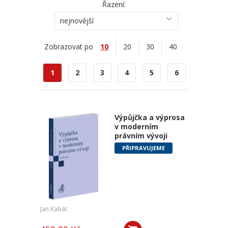
Řazení:
nejnovější
Zobrazovat po
10
20
30
40
1
2
3
4
5
6
Výpůjčka a výprosa
v moderním
právním vývoji
PŘIPRAVUJEME
Jan Kabát