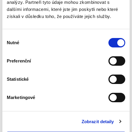
analýzy. Partneři tyto údaje mohou zkombinovat s
Deset let účinnosti
dalšími informacemi, které jste jim poskytli nebo které
občanského
získali v důsledku toho, že používáte jejich služby.
zákoníku
Výběr
Nutné
souhlasu
Renáta Šínová,
Preferenční
350,00 Kč
Statistické
Kniha je sborníkem příspěvků vystupujících na
konferenci k deseti letům účinnosti
občanského zákoníku konané v lednu 2024 na
Marketingové
Právnické fakultě UP v Olomouci. Jejími
spoluautory jsou soudci...
Zobrazit detaily
Postavení