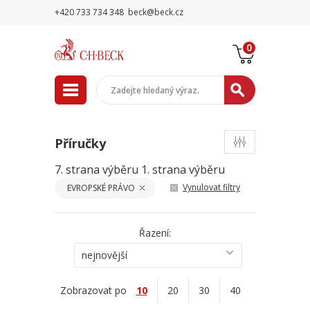
+420 733 734 348
beck@beck.cz
0
Příručky
7. strana výběru
1. strana výběru
Vynulovat filtry
EVROPSKÉ PRÁVO
Řazení:
nejnovější
Zobrazovat po
10
20
30
40