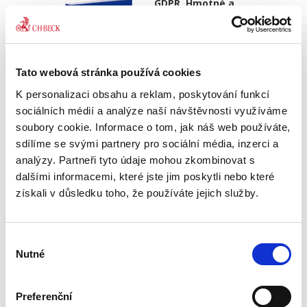
GDPR. Hmotné a
procesní aspekty
prakticky
Tato webová stránka používá cookies
K personalizaci obsahu a reklam, poskytování funkcí
sociálních médií a analýze naší návštěvnosti využíváme
Ondřej Fiala
,
Jan Grepl
,
Ondřej Lichnovský
soubory cookie. Informace o tom, jak náš web používáte,
sdílíme se svými partnery pro sociální média, inzerci a
490,00 Kč
analýzy. Partneři tyto údaje mohou zkombinovat s
dalšími informacemi, které jste jim poskytli nebo které
Publikace má za cíl být průvodcem jakéhokoli
získali v důsledku toho, že používáte jejich služby.
subjektu nejenom v hmotném právu GDPR.
Autoři ji člení do tří bloků, z nichž hlavní část
tvoří hmotné právo GDPR. Druhou část věnují
procesní úpravě, v...
Výběr
Nutné
souhlasu
Preferenční