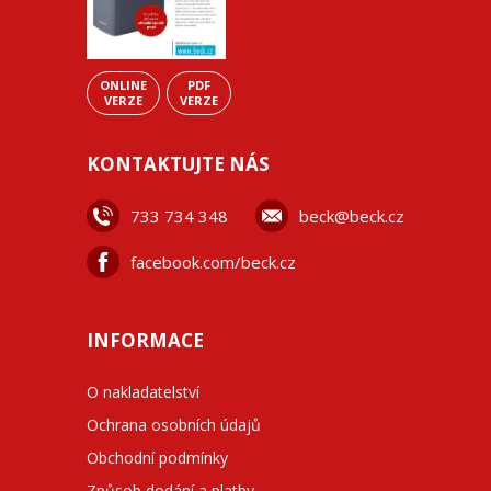
ONLINE
PDF
VERZE
VERZE
KONTAKTUJTE NÁS
733 734 348
beck@beck.cz
facebook.com/beck.cz
INFORMACE
O nakladatelství
Ochrana osobních údajů
Obchodní podmínky
Způsob dodání a platby