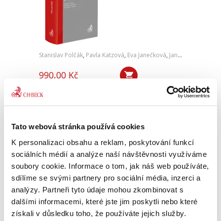
Stanislav Polčák
,
Pavla Katzová
,
Eva Janečková
,
Jan Bartonička
,
Pe
990,00 Kč
Regionální školství je v České republice
reprezentováno rozsáhlou sítí mateřských,
základních, středních a specializovaných škol,
přesahující počtem deset tisíc subjektů.
Tato webová stránka používá cookies
Autorský kolektiv pod...
K personalizaci obsahu a reklam, poskytování funkcí
sociálních médií a analýze naší návštěvnosti využíváme
soubory cookie. Informace o tom, jak náš web používáte,
Vybrané kapitoly
sdílíme se svými partnery pro sociální média, inzerci a
pracovního práva. S
příklady a
analýzy. Partneři tyto údaje mohou zkombinovat s
judikaturou
dalšími informacemi, které jste jim poskytli nebo které
získali v důsledku toho, že používáte jejich služby.