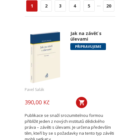
...
1
2
3
4
5
20
Jak na závěť s
úlevami
PŘIPRAVUJEME
Pavel Salák
390,00 Kč
Publikace se snaží srozumitelnou formou
přiblížit jeden z nových institutů dědického
práva – závěti s úlevami. Je určena především
těm, kteří by se s požadavky na tento typ závěti
mohli setkat v...