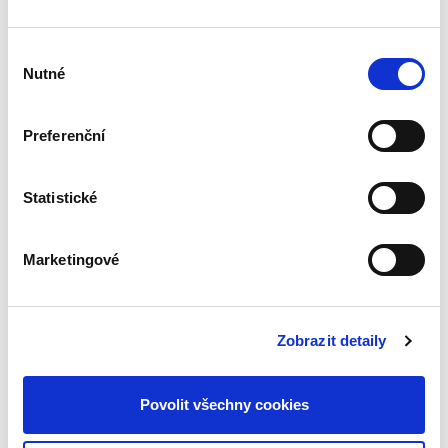
Výběr
Nutné
David Šmíd
,
Adolf Šmíd
souhlasu
490,00 Kč
Preferenční
Publikace představuje soubor vybraných
kapitol z oblasti pracovního práva, které se
zaměřují na klíčové instituty individuálních
Statistické
pracovněprávních vztahů podle zákoníku
práce. Autoři zvolili...
Marketingové
Banking & Finance.
Praxe specifických
Zobrazit detaily
druhů financování
Povolit všechny cookies