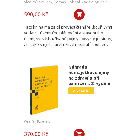
Vladimír Syruček
,
Tomáš Doležal
,
Václav Syruček
590,00 Kč
Tato kniha má za cíl provést čtenáře „bouřlivými
vodami“ územního plánování a stavebního
řízení, vysvětlit užívané pojmy, obvyklé postupy,
ale také smysl a účel užitých institutů, pohledy...
Náhrada
nemajetkové újmy
na zdraví a při
usmrcení. 2. vydání
2. VYDÁNÍ
Ondřej Pavelek
370,00 Kč