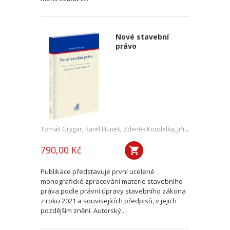
Nové stavební
právo
Tomáš Grygar
,
Karel Huneš
,
Zdeněk Koudelka
,
Jiří Zicha
,
a kol.
790,00 Kč
Publikace představuje první ucelené
monografické zpracování materie stavebního
práva podle právní úpravy stavebního zákona
z roku 2021 a souvisejících předpisů, v jejich
pozdějším znění. Autorský...