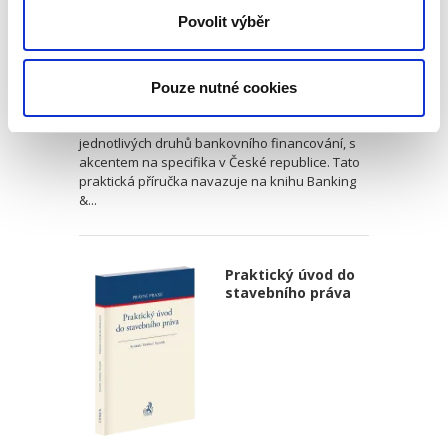
Povolit výběr
Martin Vojtko
,
Miloš Felgr
,
Daniel Hurych
,
Tomáš Jíně
,
Petr Vybíral
790,00 Kč
Pouze nutné cookies
Kniha přibližuje právnické obci specifickou praxi
jednotlivých druhů bankovního financování, s
akcentem na specifika v České republice. Tato
praktická příručka navazuje na knihu Banking
&...
Praktický úvod do
stavebního práva