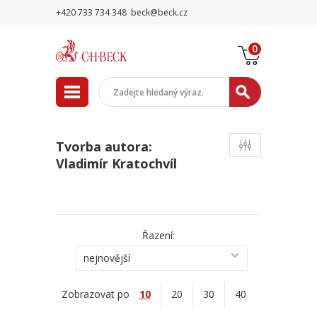
+420 733 734 348
beck@beck.cz
0
Tvorba autora:
Vladimír Kratochvíl
Řazení:
nejnovější
Zobrazovat po
10
20
30
40