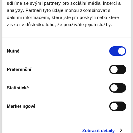
začínajícím v justici či...
sdílíme se svými partnery pro sociální média, inzerci a
analýzy. Partneři tyto údaje mohou zkombinovat s
dalšími informacemi, které jste jim poskytli nebo které
Exekuční řízení.
získali v důsledku toho, že používáte jejich služby.
Civilní proces z
pohledu účastníka
Výběr
Nutné
souhlasu
Preferenční
Karel Svoboda
990,00 Kč
Statistické
Za posledních deset let nevyšla monografie,
která by se věnovala ucelenému výkladu
Marketingové
exekucí. Tento nedostatek chceme odstranit. Je
to podle nás zapotřebí. Exekuce nyní upravují
stovky paragrafů v...
Zobrazit detaily