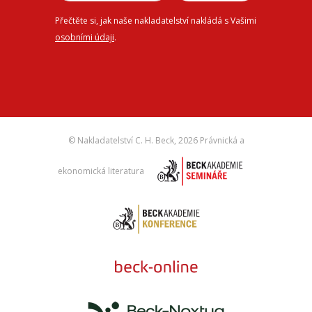
Přečtěte si, jak naše nakladatelství nakládá s Vašimi
osobními údaji
.
© Nakladatelství C. H. Beck,
2026 Právnická a
ekonomická literatura