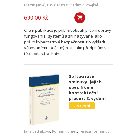
Martin Janků
,
Pavel Mates
,
Vladimír Smejkal
690,00 Kč
Cílem publikace je přiblížit obsah právní úpravy
fungování IT systémů a sítí nazývané jako
právo kybernetické bezpečnosti. Po výkladu
věnovanému početným unijním předpisům v
této oblasti se kniha...
Softwarové
smlouvy. Jejich
specifika a
kontraktační
proces. 2. vydání
2. VYDÁNÍ
Jana Sedláková
,
Roman Tomek
,
Tereza Formanová
,
Pavel Čech
,
J