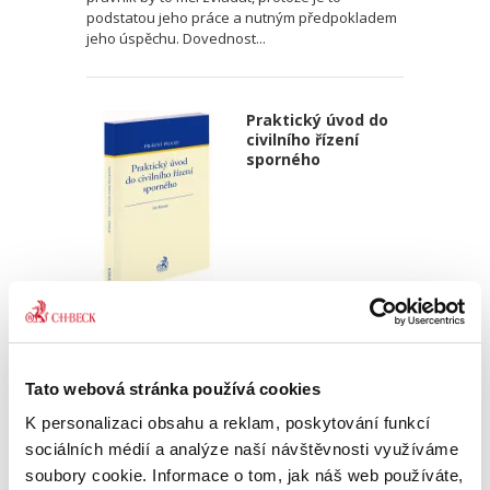
podstatou jeho práce a nutným předpokladem
jeho úspěchu. Dovednost...
Praktický úvod do
civilního řízení
sporného
Jiří Remeš
890,00 Kč
Tato webová stránka používá cookies
V českém prostředí unikátní publikace
K personalizaci obsahu a reklam, poskytování funkcí
zabývající se výlučně praktickou stránkou
civilního sporného řízení je určena především
sociálních médií a analýze naší návštěvnosti využíváme
juniorním absolventům právnických fakult
soubory cookie. Informace o tom, jak náš web používáte,