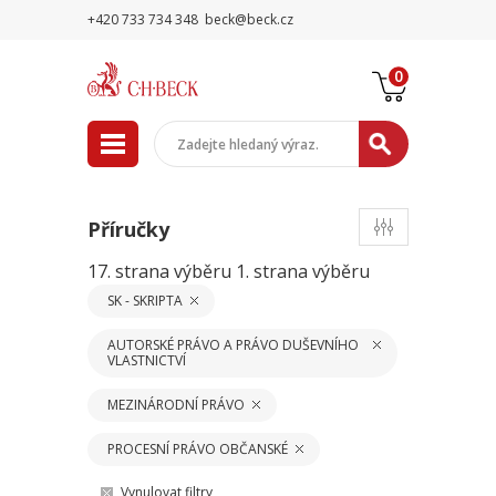
+420 733 734 348
beck@beck.cz
0
Příručky
17. strana výběru
1. strana výběru
SK - SKRIPTA
AUTORSKÉ PRÁVO A PRÁVO DUŠEVNÍHO
VLASTNICTVÍ
MEZINÁRODNÍ PRÁVO
PROCESNÍ PRÁVO OBČANSKÉ
Vynulovat filtry