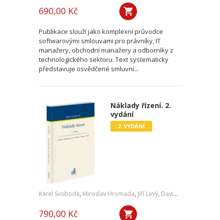
690,00 Kč
Publikace slouží jako komplexní průvodce
softwarovými smlouvami pro právníky, IT
manažery, obchodní manažery a odborníky z
technologického sektoru. Text systematicky
představuje osvědčené smluvní...
Náklady řízení. 2.
vydání
2. VYDÁNÍ
Karel Svoboda
,
Miroslav Hromada
,
Jiří Levý
,
David Vláčil
,
Šárka Tl
790,00 Kč