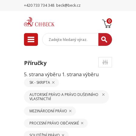
+420 733 734 348
beck@beck.cz
0
Příručky
5. strana výběru
1. strana výběru
SK - SKRIPTA
AUTORSKÉ PRÁVO A PRÁVO DUŠEVNÍHO
VLASTNICTVÍ
MEZINÁRODNÍ PRÁVO
PROCESNÍ PRÁVO OBČANSKÉ
SOUTĚŽNÍ PRÁVO