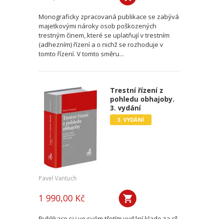
Monograficky zpracovaná publikace se zabývá
majetkovými nároky osob poškozených
trestným činem, které se uplatňují v trestním
(adhezním) řízení a o nichž se rozhoduje v
tomto řízení. V tomto směru...
Trestní řízení z
pohledu obhajoby.
3. vydání
3. VYDÁNÍ
Pavel Vantuch
1 990,00 Kč
Publikace si i ve svém třetím vydání klade za cíl