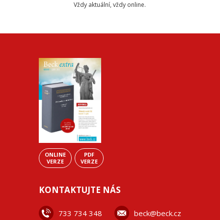
Vždy aktuální, vždy online.
ONLINE
PDF
VERZE
VERZE
KONTAKTUJTE NÁS
733 734 348
beck@beck.cz