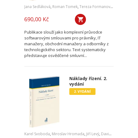
Jana Sedláková
,
Roman Tomek
,
Tereza Formanová
,
Pavel Čech
,
J
690,00 Kč
Publikace slouží jako komplexní průvodce
softwarovými smlouvami pro právníky, IT
manažery, obchodní manažery a odborníky z
technologického sektoru. Text systematicky
představuje osvědčené smluvní...
Náklady řízení. 2.
vydání
2. VYDÁNÍ
Karel Svoboda
,
Miroslav Hromada
,
Jiří Levý
,
David Vláčil
,
Šárka Tl