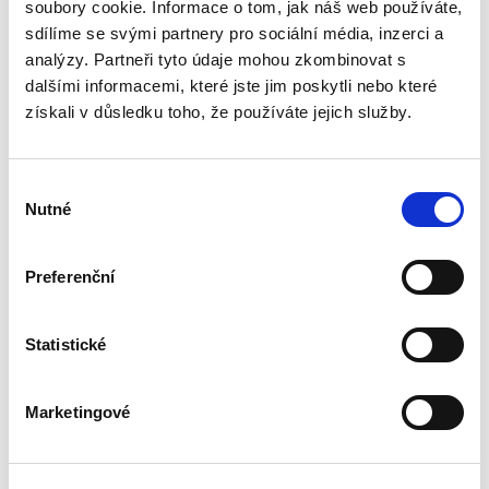
nabízí opět ucelený přehled všech institutů
soubory cookie. Informace o tom, jak náš web používáte,
tohoto odvětví soukromého práva. Autoři se
sdílíme se svými partnery pro sociální média, inzerci a
v maximální míře...
analýzy. Partneři tyto údaje mohou zkombinovat s
dalšími informacemi, které jste jim poskytli nebo které
získali v důsledku toho, že používáte jejich služby.
Trestní právo
daňové. 2. vydání
2. VYDÁNÍ
Výběr
Nutné
souhlasu
Preferenční
Ondřej Lichnovský
,
Jan Vučka
,
Lukáš Křístek
Statistické
720,00 Kč
Problematika daňových trestných činů je pro
Marketingové
svou mezioborovost velice komplikovaná. Pro
pochopení vyžaduje jak znalost daňových
zákonů, tak zákonů trestních. Stranou nelze