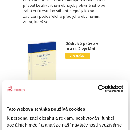
přispět ke zkvalitnění obhajoby obviněného po
zahájení trestního stíhání, stejně jako po
zadržení podezřelého před jeho obviněním.
Autor, který se...
Dědické právo v
praxi. 2.vydání
2. VYDÁNÍ
Jiří Svoboda
,
Ondřej Klička
890,00 Kč
Tato webová stránka používá cookies
K personalizaci obsahu a reklam, poskytování funkcí
Publikace Dědické právo v praxi, která vychází v
sociálních médií a analýze naší návštěvnosti využíváme
novém aktualizovaném a rozšířeném vydání,