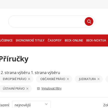
UČEBNICE
EKONOMICKÉ TITULY
ČASOPISY
BECK-ONLINE
BECK-NOXTUA
Příručky
12. strana výběru
1. strana výběru
EVROPSKÉ PRÁVO
OBČANSKÉ PRÁVO
JUDIKATURA
Vynulovat filtry
ÚSTAVNÍ PRÁVO
Řazení:
nejnovější
Zo