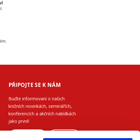
ví
t.
tém.
PŘIPOJTE SE K NÁM
Buďte informovaní o našich
knižních novinkách, seminářích,
konferencích a akčních nabídkách
jako první!
ODESLAT