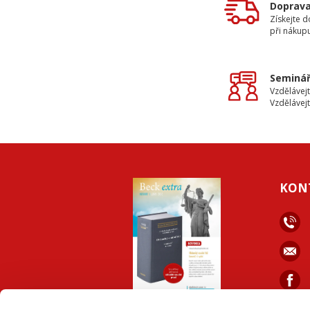
Doprav
Získejte 
při nákup
Seminář
Vzdělávejt
Vzdělávejt
KON