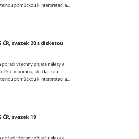
telnou pomůckou k interpretaci a...
S ČR, svazek 20 s disketou
 pořadí všechny přijaté nálezy a
. Pro odbornou, ale i laickou
telnou pomůckou k interpretaci a...
S ČR, svazek 19
 pořadí všechny přijaté nálezy a