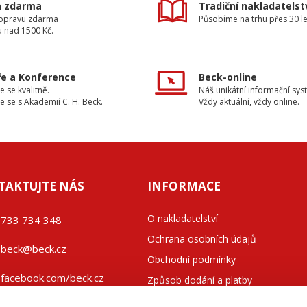
a zdarma
Tradiční nakladatelst
dopravu zdarma
Působíme na trhu přes 30 le
u nad 1500 Kč.
e a Konference
Beck-online
e se kvalitně.
Náš unikátní informační sys
e se s Akademií C. H. Beck.
Vždy aktuální, vždy online.
TAKTUJTE NÁS
INFORMACE
O nakladatelství
733 734 348
Ochrana osobních údajů
beck@beck.cz
Obchodní podmínky
facebook.com/beck.cz
Způsob dodání a platby
Kontakty