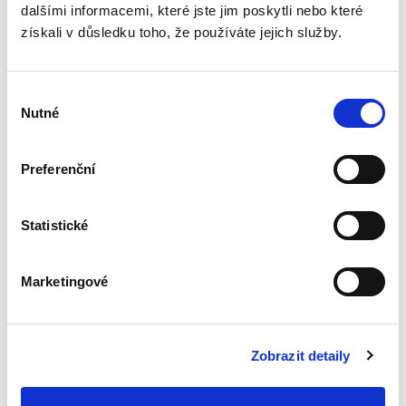
dalšími informacemi, které jste jim poskytli nebo které
získali v důsledku toho, že používáte jejich služby.
Výběr
Nutné
souhlasu
Tomáš Moravec
Preferenční
550,00 Kč
Tato monografie přináší ucelený pohled na
Statistické
aktuální problematiku evropského
insolvenčního práva. Klade důraz na podání
aktuálního, uceleného a srozumitelného
Marketingové
přehledu evropských předpisů...
Zobrazit detaily
Covid-19 a
soukromé právo.
Otázky a odpovědi