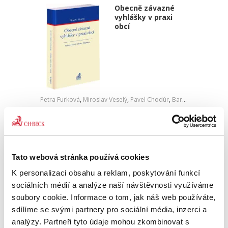
Obecně závazné
vyhlášky v praxi
obcí
Petra Furková
,
Miroslav Veselý
,
Pavel Chodúr
,
Barbora Štěpánová
990,00 Kč
Publikace srozumitelnou formou seznámí
čtenáře nejen s principy tvorby obecně
Tato webová stránka používá cookies
závazných vyhlášek, ale též, a to je hlavním
přínosem textu, s jednotlivými záležitostmi,
K personalizaci obsahu a reklam, poskytování funkcí
které je možné vyhláškami...
sociálních médií a analýze naší návštěvnosti využíváme
soubory cookie. Informace o tom, jak náš web používáte,
sdílíme se svými partnery pro sociální média, inzerci a
Evropské
analýzy. Partneři tyto údaje mohou zkombinovat s
insolvenční právo