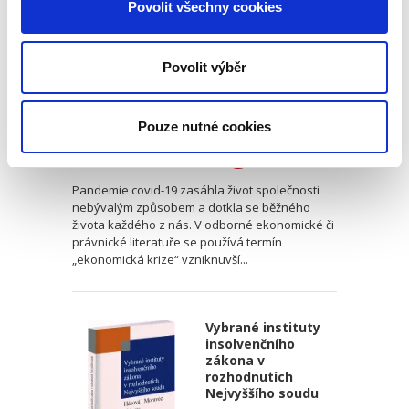
Povolit všechny cookies
Povolit výběr
Markéta Selucká
,
a kol.
Pouze nutné cookies
290,00 Kč
Pandemie covid-19 zasáhla život společnosti
nebývalým způsobem a dotkla se běžného
života každého z nás. V odborné ekonomické či
právnické literatuře se používá termín
„ekonomická krize“ vzniknuvší...
Vybrané instituty
insolvenčního
zákona v
rozhodnutích
Nejvyššího soudu