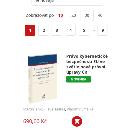
nejnovější
Zobrazovat po
10
20
30
40
...
1
2
3
4
5
9
Právo kybernetické
bezpečnosti EU ve
světle nové právní
úpravy ČR
NOVINKA
Martin Janků
,
Pavel Mates
,
Vladimír Smejkal
690,00 Kč