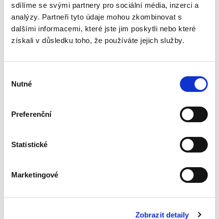
této oblasti se kniha...
sdílíme se svými partnery pro sociální média, inzerci a
analýzy. Partneři tyto údaje mohou zkombinovat s
dalšími informacemi, které jste jim poskytli nebo které
ZÁKON O
získali v důsledku toho, že používáte jejich služby.
REZERVÁCH PRO
ZJIŠTĚNÍ ZÁKLADU
DANĚ Z PŘÍJMŮ
zákon s
Výběr
poznámkami a
Nutné
souhlasu
judikaturou
NOVINKA
Preferenční
Vladimír Pelc
690,00 Kč
Statistické
Komentář k zákonu č. 593/1992 Sb., o rezervách
pro zjištění základu daně z příjmů, přináší
Marketingové
praktický a aktuální výklad jedné z klíčových
oblastí daňového práva. Publikace propojuje
podrobný...
Zobrazit detaily