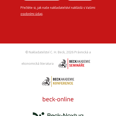
Přečtěte si, jak naše nakladatelství nakládá s Vašimi
osobními údaji
.
© Nakladatelství C. H. Beck,
2026 Právnická a
ekonomická literatura