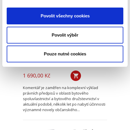
Bytové
Povolit všechny cookies
spoluvlastnictví a
bytová družstva.
Komentář. 2. vydání
NOVINKA
Povolit výběr
2. VYDÁNÍ
Pouze nutné cookies
Marek Novotný
,
Tomáš Horák
,
Josef Holejšovský
,
Jaroslav Oehm
1 690,00 Kč
Komentář je zaměřen na komplexní výklad
právních předpisů v oblasti bytového
spoluvlastnictví a bytového družstevnictví v
aktuální podobě, několik let po nabytí účinnosti
významné novely občanského...