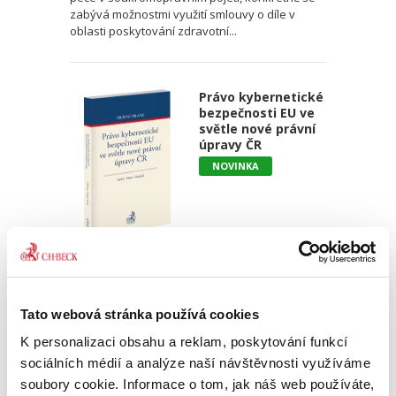
zabývá možnostmi využití smlouvy o díle v
oblasti poskytování zdravotní...
Právo kybernetické
bezpečnosti EU ve
světle nové právní
úpravy ČR
NOVINKA
Martin Janků
,
Pavel Mates
,
Vladimír Smejkal
690,00 Kč
Tato webová stránka používá cookies
Cílem publikace je přiblížit obsah právní úpravy
K personalizaci obsahu a reklam, poskytování funkcí
fungování IT systémů a sítí nazývané jako
právo kybernetické bezpečnosti. Po výkladu
sociálních médií a analýze naší návštěvnosti využíváme
věnovanému početným unijním předpisům v
soubory cookie. Informace o tom, jak náš web používáte,