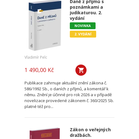
Daně z příjmů s
poznámkami a
judikaturou. 2.
vydání
NOVINKA
2. VYDÁNÍ
Vladimír Pelc
1 490,00 Kč
Publikace zahrnuje aktuální znění zákona č.
586/1992 Sb., o daních z příjmů, a komentář k
němu. Znění je účinné pro rok 2026 a v případě
novelizace provedené zákonem č. 360/2025 Sb.
platné též pro...
Zákon o veřejných
dražbách.