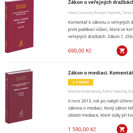
Zákon o veřejných dražbác
Hana Cucuová
,
Roman Huječek
,
Terez
Komentář k zákonu o veřejných 
první publikací vůbec, která se 
veřejných dražbách. Zákon č. 250/2
690,00 Kč
Zákon o mediaci. Komentář.
2. VYDÁNÍ
Martina Doležalová
,
Šárka Hájková
,
Da
V roce 2013, rok po nabytí účinno
zákona o mediaci. Nový zákon te
oblasti mediace, které stály při t
1 590,00 Kč