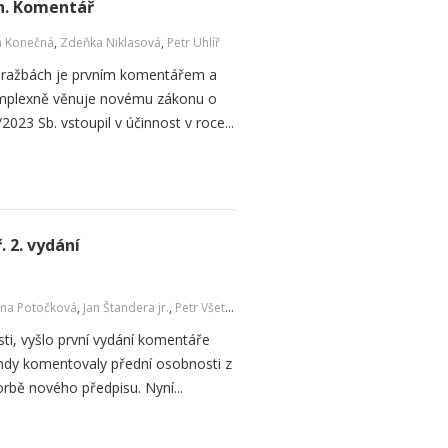
h. Komentář
a Konečná
,
Zdeňka Niklasová
,
Petr Uhlíř
dražbách je prvním komentářem a
komplexně věnuje novému zákonu o
023 Sb. vstoupil v účinnost v roce...
 2. vydání
na Potočková
,
Jan Štandera jr.
,
Petr Všetička
sti, vyšlo první vydání komentáře
hdy komentovaly přední osobnosti z
vorbě nového předpisu. Nyní...