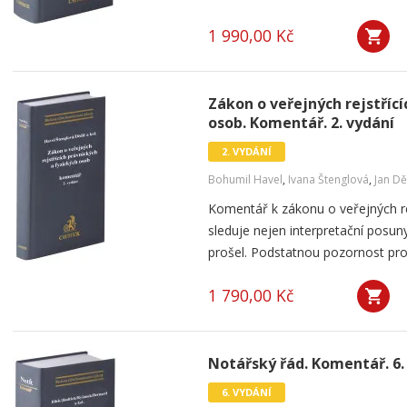
1 990,00 Kč
Zákon o veřejných rejstřící
osob. Komentář. 2. vydání
2. VYDÁNÍ
Bohumil Havel
,
Ivana Štenglová
,
Jan Dě
Komentář k zákonu o veřejných re
sleduje nejen interpretační posun
prošel. Podstatnou pozornost pr
1 790,00 Kč
Notářský řád. Komentář. 6.
6. VYDÁNÍ