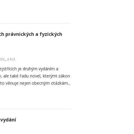
ch právnických a fyzických
dič
,
a kol.
jstřících je druhým vydáním a
y, ale také řadu novel, kterými zákon
oto věnuje nejen obecným otázkám...
 vydání