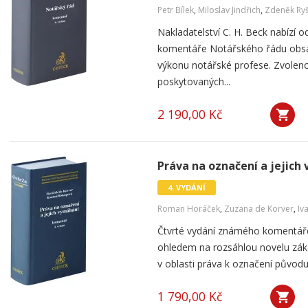
Petr Bílek
,
Miloslav Jindřich
,
Zdeněk Ry
Nakladatelství C. H. Beck nabízí 
komentáře Notářského řádu obsah
výkonu notářské profese. Zvolen
poskytovaných...
2 190,00 Kč
Práva na označení a jejich
4. VYDÁNÍ
Roman Horáček
,
Zuzana de Korver
,
Iv
Čtvrté vydání známého komentáře
ohledem na rozsáhlou novelu zá
v oblasti práva k označení původ
1 790,00 Kč