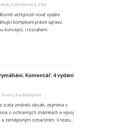
šánek
,
Pavel Bernard
,
a kol.
odborné veřejnosti nové vydání
ující komplexní právní úpravu
ou koncepcí, i rozsahem
 vymáhání. Komentář. 4 vydání
a Koutná
,
Eva Biskupová
 zcela změnilo obsah, zejména s
kona o ochranných známkách a vývoj
u a zeměpisným označením. V textu...