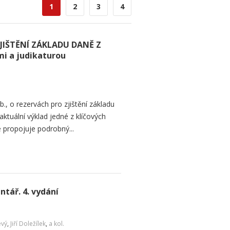
1
2
3
4
JIŠTĚNÍ ZÁKLADU DANĚ Z
i a judikaturou
, o rezervách pro zjištění základu
aktuální výklad jedné z klíčových
 propojuje podrobný...
tář. 4. vydání
evý
,
Jiří Doležílek
,
a kol.