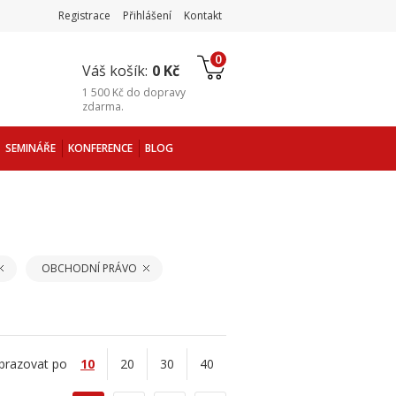
Registrace
Přihlášení
Kontakt
0
Váš košík:
0 Kč
1 500 Kč
do
dopravy
zdarma
.
SEMINÁŘE
KONFERENCE
BLOG
OBCHODNÍ PRÁVO
brazovat po
10
20
30
40