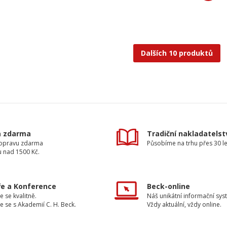
Dalších 10 produktů
a zdarma
Tradiční nakladatelst
dopravu zdarma
Působíme na trhu přes 30 le
u nad 1500 Kč.
e a Konference
Beck-online
e se kvalitně.
Náš unikátní informační sys
e se s Akademií C. H. Beck.
Vždy aktuální, vždy online.