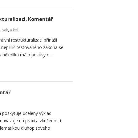
kturalizaci. Komentář
ubek
,
a kol.
vní restrukturalizaci přináší
d nepříliš testovaného zákona se
s několika málo pokusy o...
ntář
 poskytuje ucelený výklad
navazuje na praxi a zkušenosti
blematikou dluhopisového