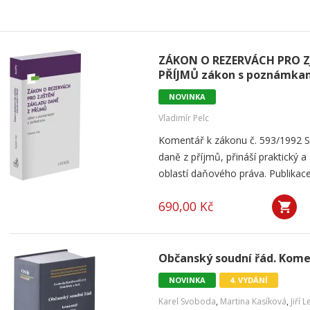
ZÁKON O REZERVÁCH PRO Z
PŘÍJMŮ zákon s poznámkam
NOVINKA
Vladimír Pelc
Komentář k zákonu č. 593/1992 Sb.
daně z příjmů, přináší praktický a 
oblastí daňového práva. Publikace
690,00 Kč
Občanský soudní řád. Komen
NOVINKA
4. VYDÁNÍ
Karel Svoboda
,
Martina Kasíková
,
Jiří L