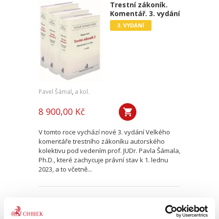
Trestní zákoník.
Komentář. 3. vydání
3. VYDÁNÍ
Pavel Šámal
,
a kol.
8 900,00 Kč
V tomto roce vychází nové 3. vydání Velkého
komentáře trestního zákoníku autorského
kolektivu pod vedením prof. JUDr. Pavla Šámala,
Ph.D., které zachycuje právní stav k 1. lednu
2023, a to včetně...
Insolvenční zákon.
Komentář. 4. vydání