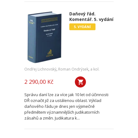
Daňový řád.
Komentář. 5. vydání
5. VYDÁNÍ
Ondřej Lichnovský
,
Roman Ondrýsek
,
a kol.
2 290,00 Kč
Správu daní lze za více jak 10 let od účinnosti
DŘ označit již za ustálenou oblast. Výklad
daňového řádu je dnes jen výjimečně
předmětem významnějších judikatorních
zásahů a změn. Judikatura k...