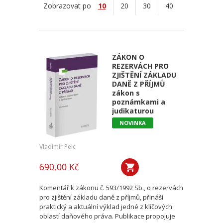
Zobrazovat po
10
20
30
40
ZÁKON O
REZERVÁCH PRO
ZJIŠTĚNÍ ZÁKLADU
DANĚ Z PŘÍJMŮ
zákon s
poznámkami a
judikaturou
NOVINKA
Vladimír Pelc
690,00 Kč
Komentář k zákonu č. 593/1992 Sb., o rezervách
pro zjištění základu daně z příjmů, přináší
praktický a aktuální výklad jedné z klíčových
oblastí daňového práva. Publikace propojuje