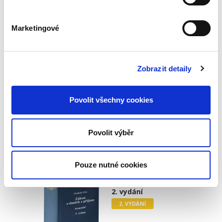
Marketingové
Monika Novotná
,
Václav Olšanský
Zobrazit detaily
1 990,00 Kč
Komentář k zákonu o dani z přidané hodnoty
Povolit všechny cookies
podává podrobný výklad ustanovení zákona s
doplněním o ustálenou judikaturu Nejvyššího
správního soudu a Soudního dvora EU. Autoři
Povolit výběr
se zabývají aktuálními...
Pouze nutné cookies
Zákon o daních z
příjmů. Komentář.
2. vydání
2. VYDÁNÍ