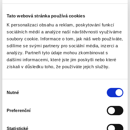
4. VYDÁNÍ
Tato webová stránka používá cookies
K personalizaci obsahu a reklam, poskytování funkcí
sociálních médií a analýze naší návštěvnosti využíváme
soubory cookie. Informace o tom, jak náš web používáte,
Tomáš Moravec
,
Jiřina Kotoučová
,
a kol.
sdílíme se svými partnery pro sociální média, inzerci a
analýzy. Partneři tyto údaje mohou zkombinovat s
2 990,00 Kč
dalšími informacemi, které jste jim poskytli nebo které
získali v důsledku toho, že používáte jejich služby.
Zákon č. 182/2006 Sb. upravuje insolvenční
řízení a možnosti řešení úpadku dlužníka v
úpadku - konkurs, reorganizaci, oddlužení.
Komentář podává aktuální výklad jednotlivých
Výběr
ustanovení zákona...
Nutné
souhlasu
Preferenční
Zákon o dani z
přidané hodnoty.
Komentář
Statistické