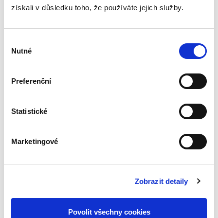
získali v důsledku toho, že používáte jejich služby.
Výběr
Nutné
souhlasu
Lenka Bursíková
,
František Korbel
,
Pavel Černý
,
Martin Lachmann
5 990,00 Kč
Preferenční
Nový stavební zákon přináší zásadní změny v
oblasti stavebního práva, které ovlivní široké
Statistické
spektrum odborníků i veřejnosti. Tento velký
komentář, vytvořený více než
osmdesátičlenným kolektivem...
Marketingové
Zákon o
svobodném
Zobrazit detaily
přístupu k
informacím.
Komentář. 2. vydání
Povolit všechny cookies