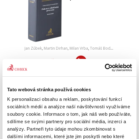
Jan Zůbek
,
Martin Dirhan
,
Milan Vrba
,
Tomáš Bodnar
,
a kol.
2 290,00 Kč
V tomto komentáři se čtenáři seznámí s
výkladem jednotlivých ustanovení zákona č.
361/2000 Sb., o provozu na pozemních
Tato webová stránka používá cookies
komunikacích a o změnách některých zákonů
(zákona o silničním provozu), který...
K personalizaci obsahu a reklam, poskytování funkcí
sociálních médií a analýze naší návštěvnosti využíváme
soubory cookie. Informace o tom, jak náš web používáte,
Stavební zákon.
sdílíme se svými partnery pro sociální média, inzerci a
Komentář (2
analýzy. Partneři tyto údaje mohou zkombinovat s
svazky)
dalšími informacemi, které jste jim poskytli nebo které