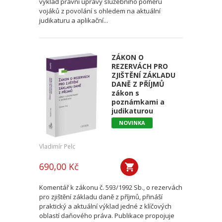
výklad právní úpravy služebního poměru
vojáků z povolání s ohledem na aktuální
judikaturu a aplikační...
ZÁKON O
REZERVÁCH PRO
ZJIŠTĚNÍ ZÁKLADU
DANĚ Z PŘÍJMŮ
zákon s
poznámkami a
judikaturou
NOVINKA
Vladimír Pelc
690,00 Kč
Komentář k zákonu č. 593/1992 Sb., o rezervách
pro zjištění základu daně z příjmů, přináší
praktický a aktuální výklad jedné z klíčových
oblastí daňového práva. Publikace propojuje