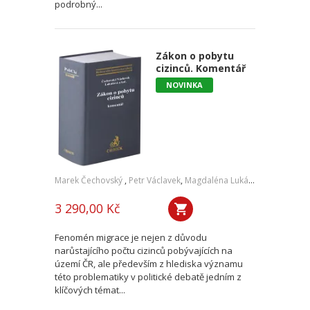
podrobný...
Zákon o pobytu
cizinců. Komentář
NOVINKA
Marek Čechovský
,
Petr Václavek
,
Magdaléna Lukášová
,
Tereza Ve
3 290,00 Kč
Fenomén migrace je nejen z důvodu
narůstajícího počtu cizinců pobývajících na
území ČR, ale především z hlediska významu
této problematiky v politické debatě jedním z
klíčových témat...