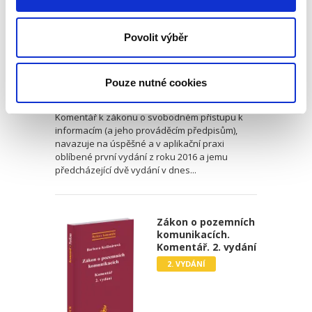
2. VYDÁNÍ
Povolit výběr
Adam Furek
,
Lukáš Rothanzl
,
Jakub Míšek
,
Otakar Ludvík
Pouze nutné cookies
3 190,00 Kč
Komentář k zákonu o svobodném přístupu k
informacím (a jeho prováděcím předpisům),
navazuje na úspěšné a v aplikační praxi
oblíbené první vydání z roku 2016 a jemu
předcházející dvě vydání v dnes...
Zákon o pozemních
komunikacích.
Komentář. 2. vydání
2. VYDÁNÍ