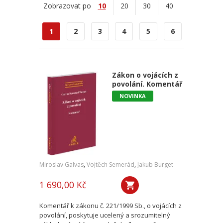
Zobrazovat po
10
20
30
40
1
2
3
4
5
6
Zákon o vojácích z
povolání. Komentář
NOVINKA
Miroslav Galvas
,
Vojtěch Semerád
,
Jakub Burget
1 690,00 Kč
Komentář k zákonu č. 221/1999 Sb., o vojácích z
povolání, poskytuje ucelený a srozumitelný