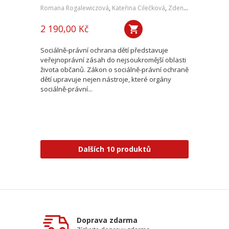
Romana Rogalewiczová
,
Kateřina Cilečková
,
Zdeněk Kapitán
,
Mart
2 190,00 Kč
Sociálně-právní ochrana dětí představuje
veřejnoprávní zásah do nejsoukromější oblasti
života občanů. Zákon o sociálně-právní ochraně
dětí upravuje nejen nástroje, které orgány
sociálně-právní...
Dalších 10 produktů
Doprava zdarma