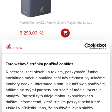
Marek Čechovský
,
Petr Václavek
,
Magdaléna Lukášová
,
Tereza Ve
3 290,00 Kč
Fenomén migrace je nejen z důvodu
narůstajícího počtu cizinců pobývajících na
území ČR, ale především z hlediska významu
této problematiky v politické debatě jedním z
klíčových témat...
Tato webová stránka používá cookies
K personalizaci obsahu a reklam, poskytování funkcí
sociálních médií a analýze naší návštěvnosti využíváme
Zákon o právu na
soubory cookie. Informace o tom, jak náš web používáte,
informace o
životním prostředí.
sdílíme se svými partnery pro sociální média, inzerci a
Komentář
analýzy. Partneři tyto údaje mohou zkombinovat s
dalšími informacemi, které jste jim poskytli nebo které
získali v důsledku toho, že používáte jejich služby.