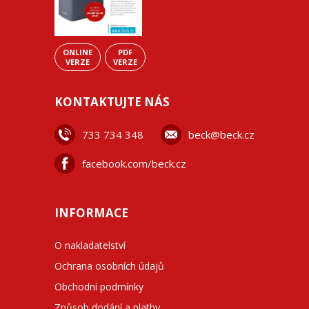
ONLINE
PDF
VERZE
VERZE
KONTAKTUJTE NÁS
733 734 348
beck@beck.cz
facebook.com/beck.cz
INFORMACE
O nakladatelství
Ochrana osobních údajů
Obchodní podmínky
Způsob dodání a platby