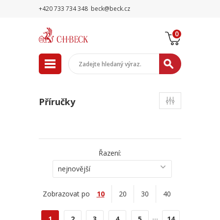
+420 733 734 348
beck@beck.cz
0
Příručky
Řazení:
nejnovější
Zobrazovat po
10
20
30
40
...
1
2
3
4
5
14