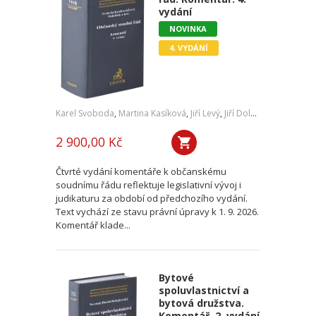
vydání
NOVINKA
4. VYDÁNÍ
Karel Svoboda
,
Martina Kasíková
,
Jiří Levý
,
Jiří Doležílek
,
a kol.
2 900,00 Kč
Čtvrté vydání komentáře k občanskému
soudnímu řádu reflektuje legislativní vývoj i
judikaturu za období od předchozího vydání.
Text vychází ze stavu právní úpravy k 1. 9. 2026.
Komentář klade...
Bytové
spoluvlastnictví a
bytová družstva.
Komentář. 2. vydání