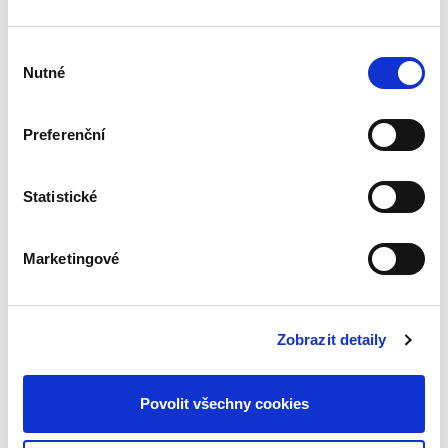
Výběr
Libor Dvořák
,
Veronika Rampírová
Nutné
souhlasu
690,00 Kč
Preferenční
Komentář k aktuálnímu znění zákona o právu
na informace o životním prostředí podrobně
pokrývá obě formy zpřístupňování informací o
životním prostředí, tj. formu tzv. pasivní (na
Statistické
žádost) i aktivní...
Marketingové
Daně z příjmů s
poznámkami a
judikaturou. 2.
Zobrazit detaily
vydání
NOVINKA
2. VYDÁNÍ
Povolit všechny cookies