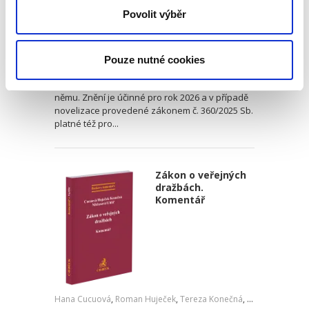
Vladimír Pelc
Povolit výběr
1 490,00 Kč
Pouze nutné cookies
Publikace zahrnuje aktuální znění zákona č.
586/1992 Sb., o daních z příjmů, a komentář k
němu. Znění je účinné pro rok 2026 a v případě
novelizace provedené zákonem č. 360/2025 Sb.
platné též pro...
Zákon o veřejných
dražbách.
Komentář
Hana Cucuová
,
Roman Huječek
,
Tereza Konečná
,
Zdeňka Niklaso