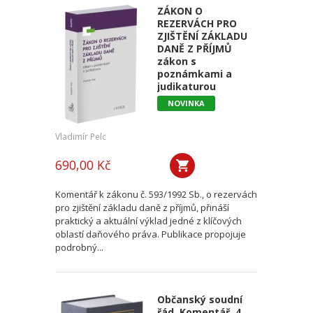
ZÁKON O
REZERVÁCH PRO
ZJIŠTĚNÍ ZÁKLADU
DANĚ Z PŘÍJMŮ
zákon s
poznámkami a
judikaturou
NOVINKA
Vladimír Pelc
690,00 Kč
Komentář k zákonu č. 593/1992 Sb., o rezervách
pro zjištění základu daně z příjmů, přináší
praktický a aktuální výklad jedné z klíčových
oblastí daňového práva. Publikace propojuje
podrobný...
Občanský soudní
řád. Komentář. 4.