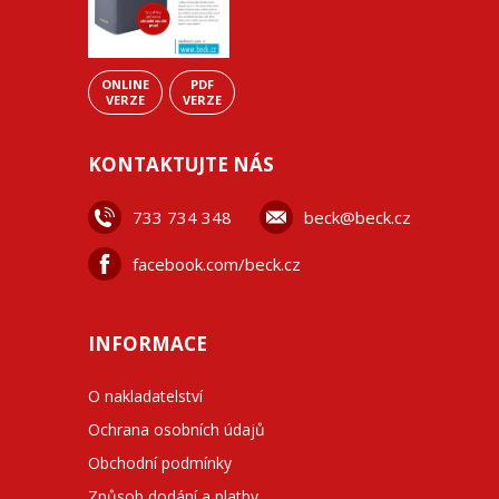
ONLINE
PDF
VERZE
VERZE
KONTAKTUJTE NÁS
733 734 348
beck@beck.cz
facebook.com/beck.cz
INFORMACE
O nakladatelství
Ochrana osobních údajů
Obchodní podmínky
Způsob dodání a platby