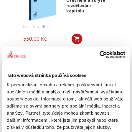
Otevřené a skryté
rozdělování
kapitálu
Kamil Kovaříček
550,00 Kč
Systém zachování kapitálu je souhrnem
pravidel, která mají zabránit společníkům ve
zneužívání výhod poskytnutých samotným
charakterem kapitálových společností. V
nejobecnější rovině lze tato...
Tato webová stránka používá cookies
K personalizaci obsahu a reklam, poskytování funkcí
sociálních médií a analýze naší návštěvnosti využíváme
Moderní soutěžní
soubory cookie. Informace o tom, jak náš web používáte,
právo a ekonomie
sdílíme se svými partnery pro sociální média, inzerci a
analýzy. Partneři tyto údaje mohou zkombinovat s
dalšími informacemi, které jste jim poskytli nebo které
získali v důsledku toho, že používáte jejich služby.