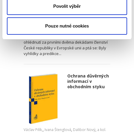
Michal Bobek
,
Petr Bříza
Povolit výběr
,
Pavlína Hubková
890,00 Kč
Pouze nutné cookies
Jak právo EU ovlivňuje výklad a aplikaci
českého právního řádu? Tato publikace nabízí
ohlédnutí za prvními dvěma dekádami členství
České republiky v Evropské unii a ptá se: Byly
vyhlídky a predikce...
Ochrana důvěrných
informací v
obchodním styku
Václav Pilík,
,
Ivana Štenglová
,
Dalibor Nový
,
a kol.