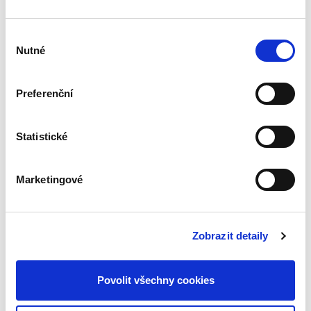
Výběr
Jan Kupčík
,
a kol.
Nutné
souhlasu
1 490,00 Kč
Preferenční
Publikace Moderní soutěžní právo a ekonomie
kombinuje právní a ekonomický pohled na
zásadní otázky dneška v oblasti hospodářské
soutěže. Kniha přináší komplexní a detailní
Statistické
rozbor témat, na která...
Marketingové
Dvacet let
vnitrostátní
aplikace práva EU
Zobrazit detaily
Povolit všechny cookies