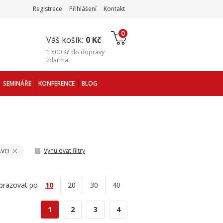
Registrace
Přihlášení
Kontakt
0
Váš košík:
0 Kč
1 500 Kč
do
dopravy
zdarma
.
SEMINÁŘE
KONFERENCE
BLOG
Vynulovat filtry
ÁVO
brazovat po
10
20
30
40
1
2
3
4