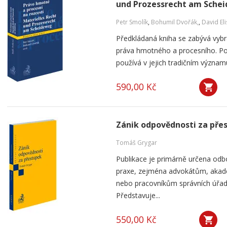
und Prozessrecht am Sche
Petr Smolík
,
Bohumil Dvořák,
,
David El
Předkládaná kniha se zabývá vyb
práva hmotného a procesního. P
používá v jejich tradičním význam
590,00 Kč
Zánik odpovědnosti za pře
Tomáš Grygar
Publikace je primárně určena odb
praxe, zejména advokátům, aka
nebo pracovníkům správních úřad
Představuje...
550,00 Kč