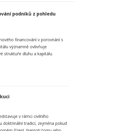
ování podniků z pohledu
hového financování v porovnání s
itálu významně ovlivňuje
é struktuře dluhu a kapitálu.
ekuci
dstavuje v rámci civilního
 doktrinální tradicí, zejména pokud
rném řízení. Naproti tomu jeho...