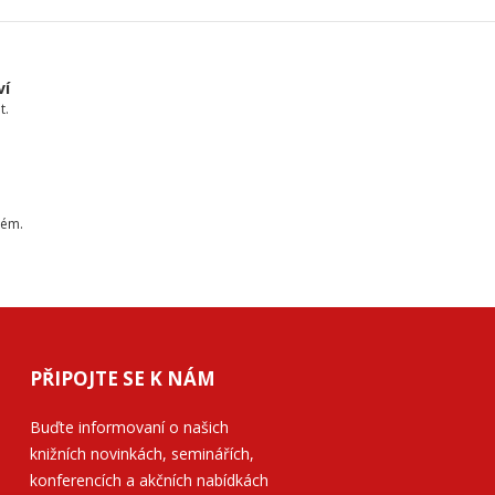
ví
t.
tém.
PŘIPOJTE SE K NÁM
Buďte informovaní o našich
knižních novinkách, seminářích,
konferencích a akčních nabídkách