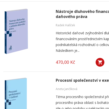
Nástroje dluhového financ
daňového práva
Radek Halíček
Historické daňové zvýhodnění dlu
financováním prostřednictvím kap
podnikatelská rozhodnutí o celkov
Následkem je...
470,00 Kč
Procesní společenství v ex
Aneta Jančíková
Téma procesního společenství pře
procesního práva oblast s bohatou
jde o jeho podobu v nalézacím spo