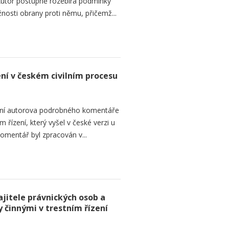
. Autor postupně rozebírá podmínky
žnosti obrany proti němu, přičemž...
ení v českém civilním procesu
ání autorova podrobného komentáře
 řízení, který vyšel v české verzi u
omentář byl zpracován v...
jitele právnických osob a
 činnými v trestním řízení