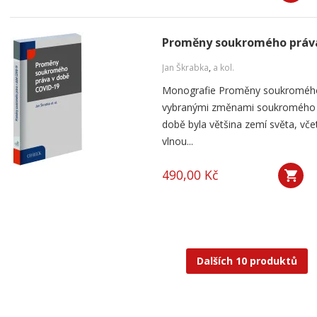
Proměny soukromého práva
Jan Škrabka
,
a kol.
Monografie Proměny soukromého
vybranými změnami soukromého pr
době byla většina zemí světa, vče
vlnou...
490,00 Kč
Dalších 10 produktů