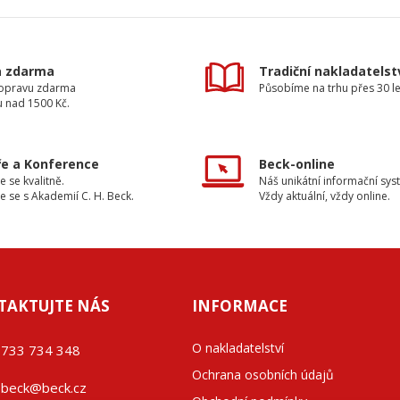
a zdarma
Tradiční nakladatelst
dopravu zdarma
Působíme na trhu přes 30 le
u nad 1500 Kč.
e a Konference
Beck-online
e se kvalitně.
Náš unikátní informační sys
e se s Akademií C. H. Beck.
Vždy aktuální, vždy online.
TAKTUJTE NÁS
INFORMACE
O nakladatelství
733 734 348
Ochrana osobních údajů
beck@beck.cz