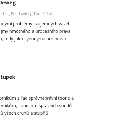
ideweg
ischer
,
Petr Lavický
,
Tomáš Pohl
ranými problémy vzájemných vazeb
ojmy hmotného a procesního práva
u, tedy jako synonyma pro právo...
stupek
orníkům z řad správněprávní teorie a
demikům, soudcům správních soudů
ů všech druhů a stupňů.