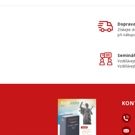
Doprav
Získejte 
při nákup
Seminář
Vzdělávejt
Vzdělávejt
KON