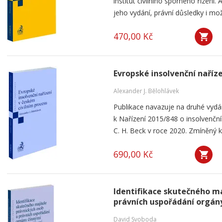
institut civilního sporného řízení
jeho vydání, právní důsledky i mo
470,00 Kč
Evropské insolvenční naříz
Alexander J. Bělohlávek
Publikace navazuje na druhé vyd
k Nařízení 2015/848 o insolvenčním
C. H. Beck v roce 2020. Zmíněný k
690,00 Kč
Identifikace skutečného ma
právních uspořádání orgány
David Svoboda