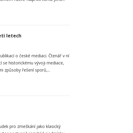
ti letech
ublikací o české mediaci. Čtenář v ní
cí se historickému vývoji mediace,
mi způsoby řešení sporů,...
dek pro zmeškání jako klasický