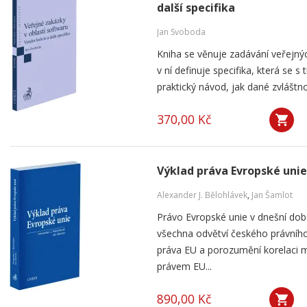
další specifika
Jan Svoboda
Kniha se věnuje zadávání veřejnýc
v ní definuje specifika, která se s
praktický návod, jak dané zvláštnos
370,00 Kč
Výklad práva Evropské unie
Alexander J. Bělohlávek
,
Jan Šamlot
Právo Evropské unie v dnešní do
všechna odvětví českého právního
práva EU a porozumění korelaci 
právem EU...
890,00 Kč