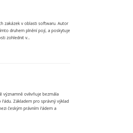
h zakázek v oblasti softwaru. Autor
 tímto druhem plnění pojí, a poskytuje
ti zohlednit v...
bě významně ovlivňuje bezmála
 řádu. Základem pro správný výklad
mezi českým právním řádem a