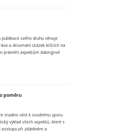
 publikace svého druhu věnuje
ráva a zkoumání otázek ležících na
liv právním aspektům dabingové
ho poměru
e snadno vést k soudnímu sporu.
tický výklad všech aspektů, které s
 postupy při zdánlivém a