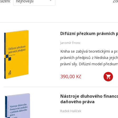
Řazení:
nejnovější
Zo
Difúzní přezkum právních 
Jaromír Fronc
Kniha se zabývá teoretickými a p
právních předpisů z hlediska jeji
právní síly. Difúzní model přezku
390,00 Kč
Nástroje dluhového financ
daňového práva
Radek Halíček