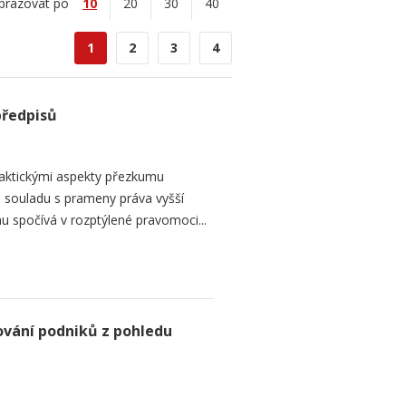
brazovat po
10
20
30
40
1
2
3
4
předpisů
raktickými aspekty přezkumu
ch souladu s prameny práva vyšší
mu spočívá v rozptýlené pravomoci...
ování podniků z pohledu