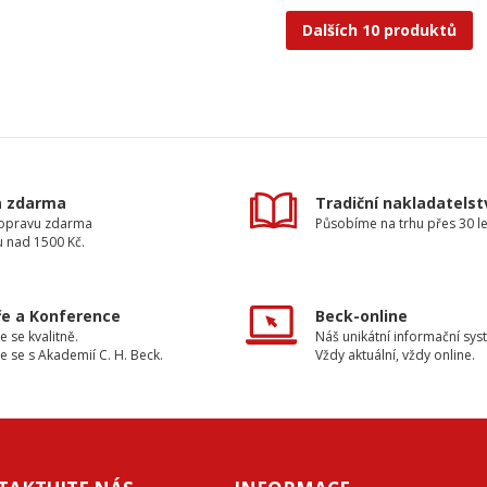
Dalších 10 produktů
a zdarma
Tradiční nakladatelst
dopravu zdarma
Působíme na trhu přes 30 le
u nad 1500 Kč.
e a Konference
Beck-online
e se kvalitně.
Náš unikátní informační sys
e se s Akademií C. H. Beck.
Vždy aktuální, vždy online.