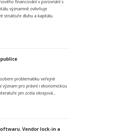
hového financování v porovnání s
itálu významně ovlivňuje
é struktuře dluhu a kapitálu.
epublice
sobem problematiku veřejné
dní význam pro právní i ekonomickou
teratuře jen zcela okrajová...
softwaru. Vendor lock-in a