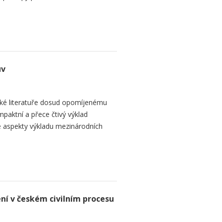
uv
ké literatuře dosud opomíjenému
paktní a přece čtivý výklad
 aspekty výkladu mezinárodních
ení v českém civilním procesu