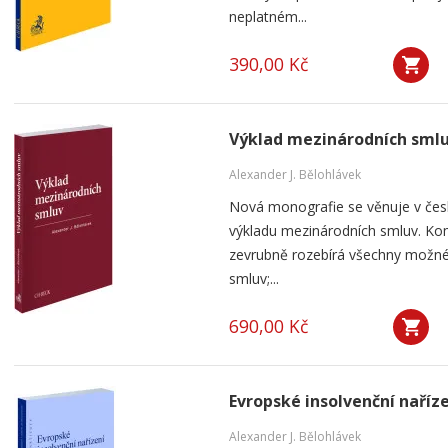
neplatném...
390,00 Kč
Výklad mezinárodních sml
Alexander J. Bělohlávek
Nová monografie se věnuje v čes
výkladu mezinárodních smluv. Kom
zevrubně rozebírá všechny možné
smluv;...
690,00 Kč
Evropské insolvenční naříz
Alexander J. Bělohlávek