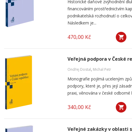
Historické daňové zvýhodnění dlu
financováním prostřednictvím kap
podnikatelská rozhodnutí o celkov
Následkem je...
470,00 Kč
Veřejná podpora v České r
Ondřej Dostal
,
Michal Petr
Monografie pojímá uceleným způ
podpory, které je, přes její zása
praxi, věnována v české odborné li
340,00 Kč
Veřejné zakázky v oblasti 