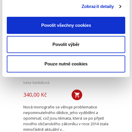
ryzí teorii, v knize čtenář nalezne srozumitelná
Zobrazit detaily
řešení...
Povolit všechny cookies
Nepominutelný
dědic a jeho
vydědění
Povolit výběr
Pouze nutné cookies
Iveta Vankátová
340,00 Kč
Nová monografie se věnuje problematice
nepominutelného dědice, jeho vydědění a
opominutí, což jsou témata, která se po přijetí
nového občanského zákoníku v roce 2014 stala
mimořádně aktuální v...