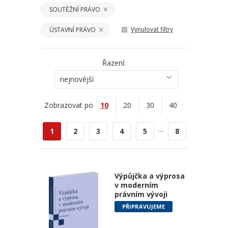
SOUTĚŽNÍ PRÁVO
Vynulovat filtry
ÚSTAVNÍ PRÁVO
Řazení:
nejnovější
Zobrazovat po
10
20
30
40
...
1
2
3
4
5
8
Výpůjčka a výprosa
v moderním
právním vývoji
PŘIPRAVUJEME