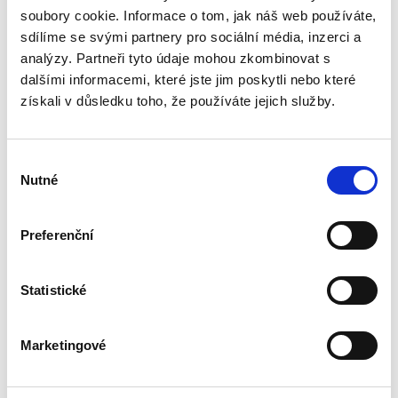
problematiku veřejné podpory, které je, přes
soubory cookie. Informace o tom, jak náš web používáte,
její zásadní význam pro právní i ekonomickou
sdílíme se svými partnery pro sociální média, inzerci a
praxi, věnována v české odborné literatuře jen
zcela okrajová...
analýzy. Partneři tyto údaje mohou zkombinovat s
dalšími informacemi, které jste jim poskytli nebo které
získali v důsledku toho, že používáte jejich služby.
Náhrada škody
způsobené
zvířetem
Výběr
Nutné
souhlasu
Preferenční
Josef Bártů
Statistické
390,00 Kč
Marketingové
Publikace pojednává o předpokladech vzniku
povinnosti nahradit újmu způsobenou zvířetem
podle § 2933 až 2935 ObčZ. Nejde ale pouze o