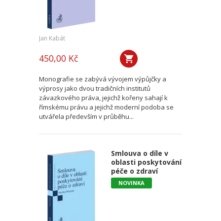
Jan Kabát
450,00 Kč
Monografie se zabývá vývojem výpůjčky a
výprosy jako dvou tradičních institutů
závazkového práva, jejichž kořeny sahají k
římskému právu a jejichž moderní podoba se
utvářela především v průběhu...
Smlouva o díle v
oblasti poskytování
péče o zdraví
NOVINKA