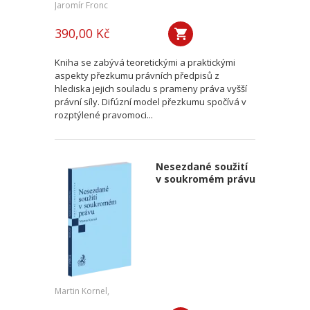
Jaromír Fronc
390,00 Kč
Kniha se zabývá teoretickými a praktickými
aspekty přezkumu právních předpisů z
hlediska jejich souladu s prameny práva vyšší
právní síly. Difúzní model přezkumu spočívá v
rozptýlené pravomoci...
Nesezdané soužití
v soukromém právu
Martin Kornel,