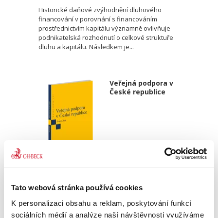
Historické daňové zvýhodnění dluhového
financování v porovnání s financováním
prostřednictvím kapitálu významně ovlivňuje
podnikatelská rozhodnutí o celkové struktuře
dluhu a kapitálu. Následkem je...
Veřejná podpora v
České republice
Ondřej Dostal
,
Michal Petr
Tato webová stránka používá cookies
340,00 Kč
K personalizaci obsahu a reklam, poskytování funkcí
Monografie pojímá uceleným způsobem
sociálních médií a analýze naší návštěvnosti využíváme