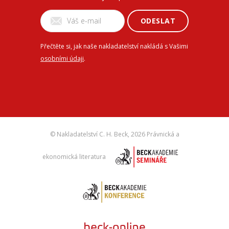
ODESLAT
Přečtěte si, jak naše nakladatelství nakládá s Vašimi
osobními údaji
.
© Nakladatelství C. H. Beck,
2026 Právnická a
ekonomická literatura