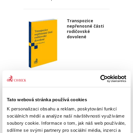
Transpozice
nepřenosné části
rodičovské
dovolené
Lucie Přenosilová
340,00 Kč
Monografie analyzuje soulad české právní
Tato webová stránka používá cookies
úpravy s požadavky čl. 5 odst. 2 a čl. 8 odst. 3
K personalizaci obsahu a reklam, poskytování funkcí
směrnice Evropského parlamentu a Rady (EU)
2019/1158 ze dne 20. června 2019 o rovnováze
sociálních médií a analýze naší návštěvnosti využíváme
mezi pracovním a...
soubory cookie. Informace o tom, jak náš web používáte,
sdílíme se svými partnery pro sociální média, inzerci a