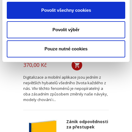
zaměstnance v
Povolit všechny cookies
měnícím se světě
závislé práce se
zaměřením na
digitální platformy
Povolit výběr
Pouze nutné cookies
Matěj Tkadlec
370,00 Kč
Digitalizace a mobilní aplikace jsou jedním z
největších hybatelů všedního života každého z
nás. Vliv těchto fenoménů je nepopíratelný a
oba zásadním způsobem změnily naše návyky,
modely chování i...
Zánik odpovědnosti
za přestupek