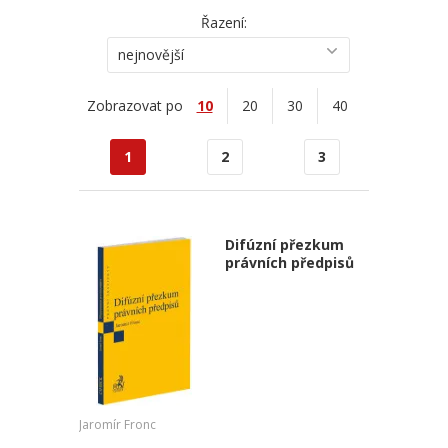
Řazení:
nejnovější
Zobrazovat po
10
20
30
40
1
2
3
Difúzní přezkum
právních předpisů
Jaromír Fronc