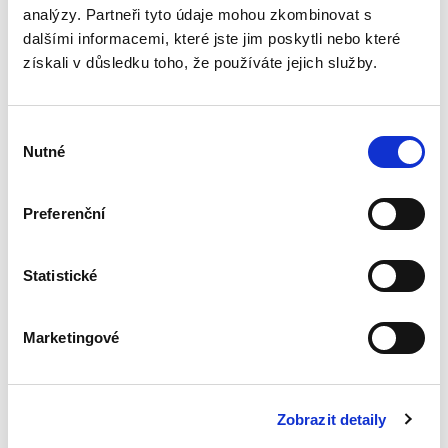
analýzy. Partneři tyto údaje mohou zkombinovat s
Moderní soutěžní
dalšími informacemi, které jste jim poskytli nebo které
právo a ekonomie
získali v důsledku toho, že používáte jejich služby.
Výběr
Nutné
souhlasu
Preferenční
Jan Kupčík
,
a kol.
1 490,00 Kč
Statistické
Publikace Moderní soutěžní právo a ekonomie
kombinuje právní a ekonomický pohled na
zásadní otázky dneška v oblasti hospodářské
Marketingové
soutěže. Kniha přináší komplexní a detailní
rozbor témat, na která...
Zobrazit detaily
Postavení