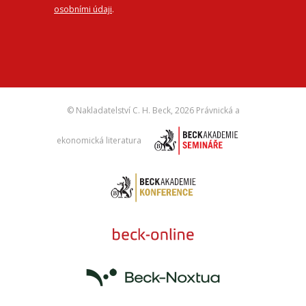
osobními údaji
.
© Nakladatelství C. H. Beck,
2026 Právnická a
ekonomická literatura