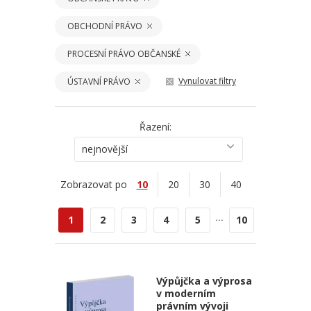
OBCHODNÍ PRÁVO
PROCESNÍ PRÁVO OBČANSKÉ
Vynulovat filtry
ÚSTAVNÍ PRÁVO
Řazení:
nejnovější
Zobrazovat po
10
20
30
40
...
1
2
3
4
5
10
Výpůjčka a výprosa
v moderním
právním vývoji