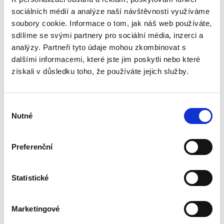
340,00 Kč
sociálních médií a analýze naší návštěvnosti využíváme
Téma procesního společenství představuje v
soubory cookie. Informace o tom, jak náš web používáte,
rámci civilního procesního práva oblast s
sdílíme se svými partnery pro sociální média, inzerci a
bohatou doktrinální tradicí, zejména pokud jde
analýzy. Partneři tyto údaje mohou zkombinovat s
o jeho podobu v nalézacím sporném řízení.
dalšími informacemi, které jste jim poskytli nebo které
Naproti tomu jeho...
získali v důsledku toho, že používáte jejich služby.
Náhrada škody
Výběr
způsobené
zvířetem
Nutné
souhlasu
Preferenční
Statistické
Josef Bártů
390,00 Kč
Marketingové