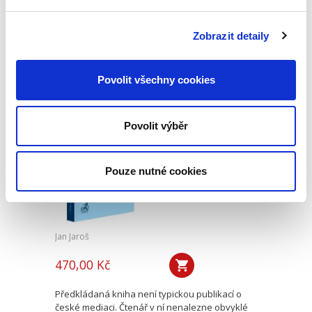
Publikace pojednává o předpokladech vzniku
povinnosti nahradit újmu způsobenou zvířetem
podle § 2933 až 2935 ObčZ. Nejde ale pouze o
Zobrazit detaily
ryzí teorii, v knize čtenář nalezne srozumitelná
řešení...
Povolit všechny cookies
Mediace. Ohlédnutí
po deseti letech
Povolit výběr
Pouze nutné cookies
Jan Jaroš
470,00 Kč
Předkládaná kniha není typickou publikací o
české mediaci. Čtenář v ní nenalezne obvyklé