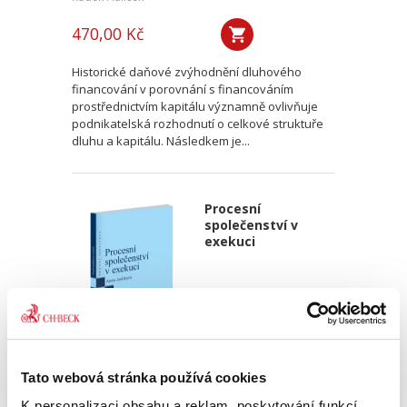
470,00 Kč
Historické daňové zvýhodnění dluhového
financování v porovnání s financováním
prostřednictvím kapitálu významně ovlivňuje
podnikatelská rozhodnutí o celkové struktuře
dluhu a kapitálu. Následkem je...
Procesní
společenství v
exekuci
Aneta Jančíková
Tato webová stránka používá cookies
K personalizaci obsahu a reklam, poskytování funkcí