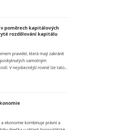
 v poměrech kapitálových
ryté rozdělování kapitálu
rnem pravidel, která mají zabránit
d poskytnutých samotným
tí. V nejobecnější rovině lze tato...
ekonomie
o a ekonomie kombinuje právní a
ázky dneška v oblasti hospodářské