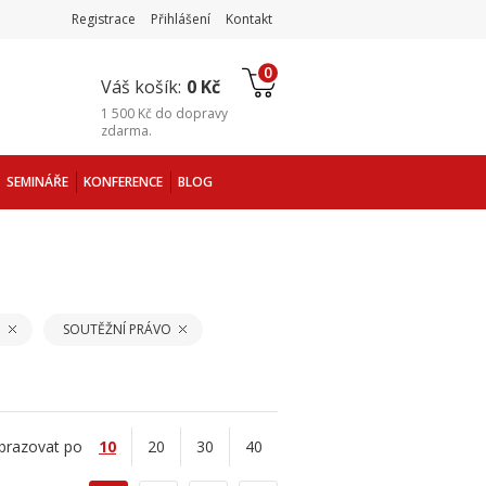
Registrace
Přihlášení
Kontakt
0
Váš košík:
0 Kč
1 500 Kč
do
dopravy
zdarma
.
SEMINÁŘE
KONFERENCE
BLOG
O
SOUTĚŽNÍ PRÁVO
brazovat po
10
20
30
40