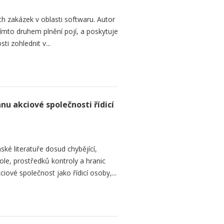
h zakázek v oblasti softwaru. Autor
 tímto druhem plnění pojí, a poskytuje
ti zohlednit v...
nu akciové společnosti řídicí
ké literatuře dosud chybějící,
le, prostředků kontroly a hranic
iové společnost jako řídicí osoby,...