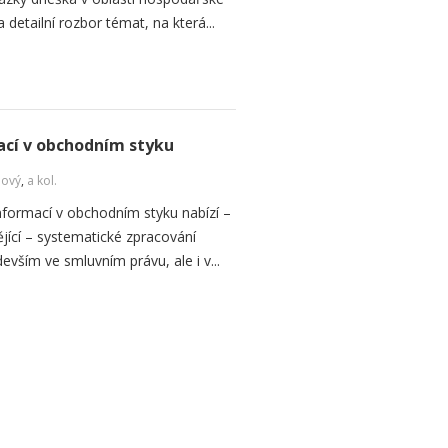
 detailní rozbor témat, na která...
cí v obchodním styku
Nový
,
a kol.
formací v obchodním styku nabízí –
jící – systematické zpracování
vším ve smluvním právu, ale i v...