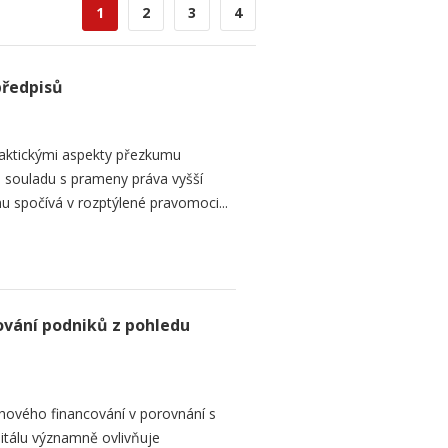
1
2
3
4
předpisů
raktickými aspekty přezkumu
ch souladu s prameny práva vyšší
mu spočívá v rozptýlené pravomoci...
ování podniků z pohledu
hového financování v porovnání s
itálu významně ovlivňuje