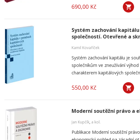
690,00 Kč
Systém zachování kapitálu
společností. Otevřené a sk
Kamil Kovaříček
Systém zachování kapitálu je souh
společníkům ve zneužívání výho
charakterem kapitálových společnos
550,00 Kč
Moderní soutěžní právo a 
Jan Kupčík
,
a kol.
Publikace Moderní soutěžní práv
ekonomický pohled na zásadní ot