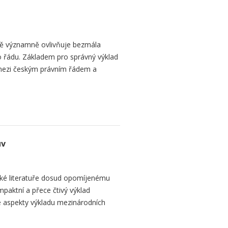
bě významně ovlivňuje bezmála
 řádu. Základem pro správný výklad
mezi českým právním řádem a
uv
ké literatuře dosud opomíjenému
paktní a přece čtivý výklad
 aspekty výkladu mezinárodních