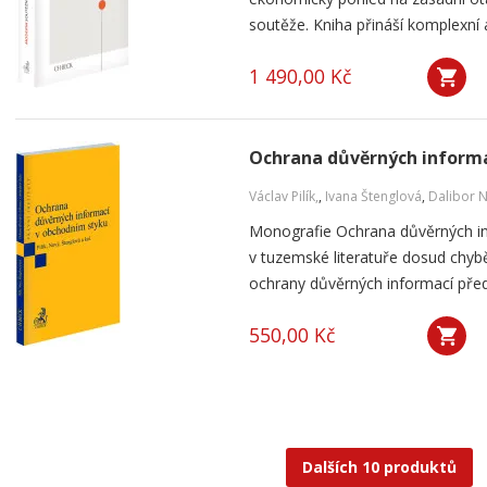
soutěže. Kniha přináší komplexní a
1 490,00 Kč
Ochrana důvěrných informa
Václav Pilík,
,
Ivana Štenglová
,
Dalibor 
Monografie Ochrana důvěrných in
v tuzemské literatuře dosud chybě
ochrany důvěrných informací přede
550,00 Kč
Dalších 10 produktů