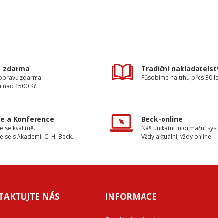
a zdarma
Tradiční nakladatelst
dopravu zdarma
Působíme na trhu přes 30 le
u nad 1500 Kč.
e a Konference
Beck-online
e se kvalitně.
Náš unikátní informační sys
e se s Akademií C. H. Beck.
Vždy aktuální, vždy online.
TAKTUJTE NÁS
INFORMACE