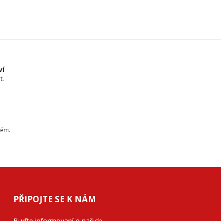
ví
t.
tém.
PŘIPOJTE SE K NÁM
Buďte informovaní o našich