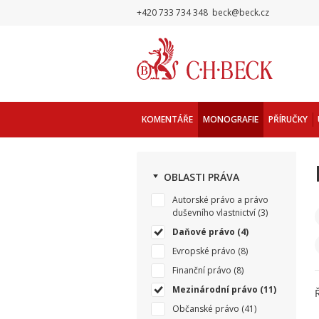
+420 733 734 348
beck@beck.cz
KOMENTÁŘE
MONOGRAFIE
PŘÍRUČKY
OBLASTI PRÁVA
Autorské právo a právo
duševního vlastnictví
(3)
Daňové právo
(4)
Evropské právo
(8)
Finanční právo
(8)
Mezinárodní právo
(11)
Občanské právo
(41)