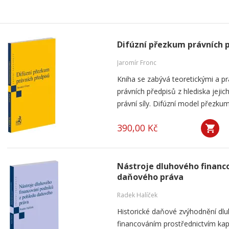
Difúzní přezkum právních 
Jaromír Fronc
Kniha se zabývá teoretickými a p
právních předpisů z hlediska jeji
právní síly. Difúzní model přezku
390,00 Kč
Nástroje dluhového financ
daňového práva
Radek Halíček
Historické daňové zvýhodnění dlu
financováním prostřednictvím kap