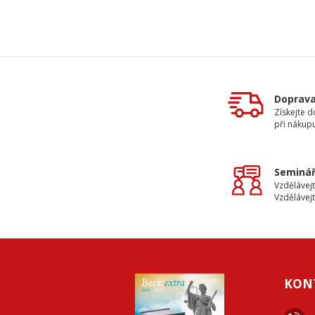
Doprav
Získejte 
při nákup
Seminář
Vzdělávejt
Vzdělávejt
KON