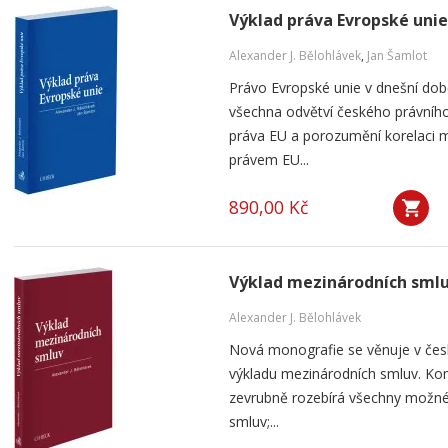
Výklad práva Evropské unie
Alexander J. Bělohlávek
,
Jan Šamlot
Právo Evropské unie v dnešní do
všechna odvětví českého právního
práva EU a porozumění korelaci 
právem EU...
890,00 Kč
Výklad mezinárodních sml
Alexander J. Bělohlávek
Nová monografie se věnuje v čes
výkladu mezinárodních smluv. Kom
zevrubně rozebírá všechny možné
smluv;...