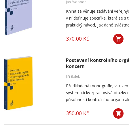
Jan Svoboda
Kniha se věnuje zadávání veřejnýc
v ní definuje specifika, která se s
praktický návod, jak dané zvláštnos
370,00 Kč
Postavení kontrolního orgá
koncern
Jiří Bálek
Předkládaná monografie, v tuzems
systematicky zpracovává otázky ro
působnosti kontrolního orgánu akc
350,00 Kč