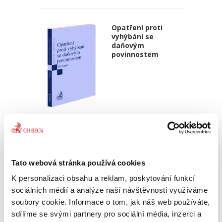
Opatření proti
vyhýbání se
daňovým
povinnostem
Jiří Kappel
390,00 Kč
Publikace se komplexně zabývá problematikou
Tato webová stránka používá cookies
obecných a specifických pravidel proti vyhýbání
se daňovým povinnostem, se kterými se lze v
K personalizaci obsahu a reklam, poskytování funkcí
českém kontextu setkat. V této souvislosti jsou
sociálních médií a analýze naší návštěvnosti využíváme
analyzována...
soubory cookie. Informace o tom, jak náš web používáte,
sdílíme se svými partnery pro sociální média, inzerci a