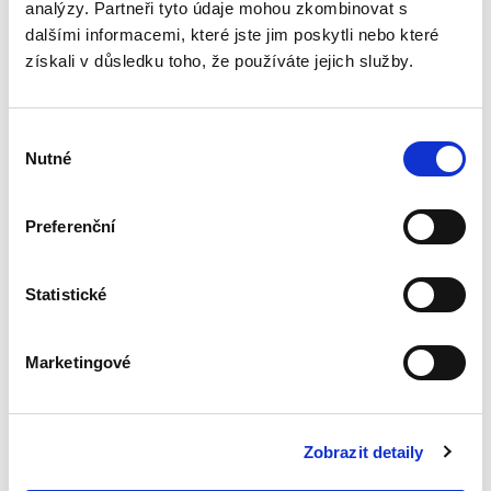
analýzy. Partneři tyto údaje mohou zkombinovat s
Zadávání veřejných
dalšími informacemi, které jste jim poskytli nebo které
zakázek na IT.
získali v důsledku toho, že používáte jejich služby.
Vybrané povinnosti
zadavatele
Výběr
Nutné
souhlasu
Kamil Jelínek,
Preferenční
390,00 Kč
Statistické
Publikace je věnována analýze právních
povinností, které plynou orgánům veřejné
správy – zásadně v pozici veřejných
Marketingové
zadavatelů ve smyslu § 4 ZVZ – z vybraných
veřejnoprávních předpisů ve vztahu k...
Zobrazit detaily
Kasační stížnost