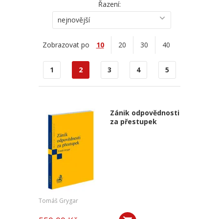
Řazení:
nejnovější
Zobrazovat po
10
20
30
40
1
2
3
4
5
Zánik odpovědnosti
za přestupek
Tomáš Grygar