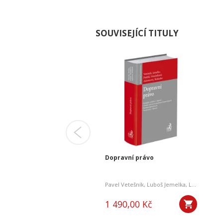
SOUVISEJÍCÍ TITULY
 stavební právo
Dopravní právo
š Grygar
,
Karel Huneš
,
Zdeněk Koudelka
Pavel Vetešník
,
Jiří Zicha
,
a kol.
,
Luboš Jemelka
,
Lukáš Potěšil
,00 Kč
1 490,00 Kč