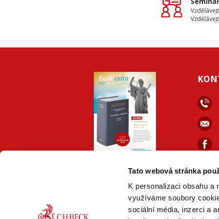
Seminář
Vzdělávejt
Vzdělávejt
KON
ONLINE
PDF
Tato webová stránka použ
VERZE
VERZE
K personalizaci obsahu a 
využíváme soubory cookie.
sociální média, inzerci a 