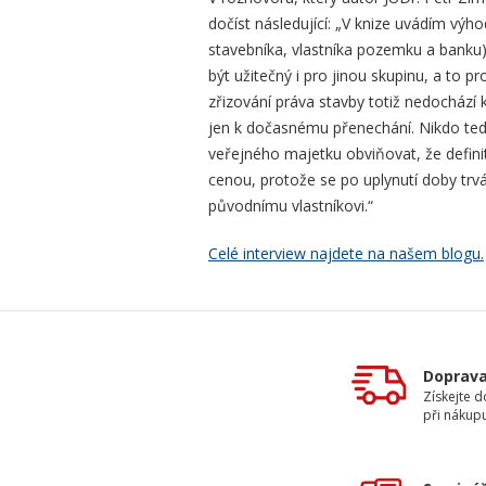
dočíst následující: „V knize uvádím výh
stavebníka, vlastníka pozemku a banku).
být užitečný i pro jinou skupinu, a to pr
zřizování práva stavby totiž nedochází
jen k dočasnému přenechání. Nikdo tedy
veřejného majetku obviňovat, že defini
cenou, protože se po uplynutí doby trv
původnímu vlastníkovi.“
Celé interview najdete na našem blogu.
Doprav
Získejte 
při nákup