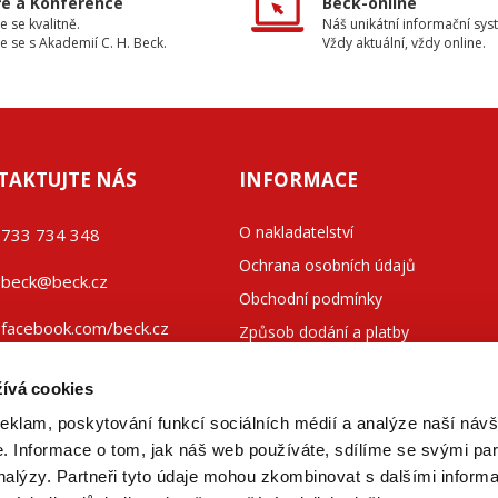
e a Konference
Beck-online
e se kvalitně.
Náš unikátní informační sys
e se s Akademií C. H. Beck.
Vždy aktuální, vždy online.
TAKTUJTE NÁS
INFORMACE
O nakladatelství
733 734 348
Ochrana osobních údajů
beck@beck.cz
Obchodní podmínky
facebook.com/beck.cz
Způsob dodání a platby
Kontakty
ívá cookies
reklam, poskytování funkcí sociálních médií a analýze naší návš
 Informace o tom, jak náš web používáte, sdílíme se svými par
analýzy. Partneři tyto údaje mohou zkombinovat s dalšími inform