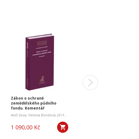
Zákon o ochraně
Katastr nemovitostí z
zemědělského půdního
hlediska praxe a judikatur
fondu. Komentář
Aleš Sova
,
Helena Bendová
,
Jiří Frančík
Daniela Šustrová,
1 090,00 Kč
450,00 Kč