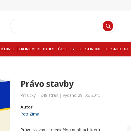
UČEBNICE
EKONOMICKÉ TITULY
ČASOPISY
BECK-ONLINE
BECK-NOXTUA
Právo stavby
Příručky | 248 stran | vydáno 29. 05. 2015
Autor
Petr Zima
Právo stavby je ojedinělou publikací, která