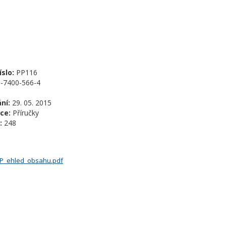
slo:
PP116
-7400-566-4
ní:
29. 05. 2015
ce:
Příručky
:
248
P_ehled_obsahu.pdf