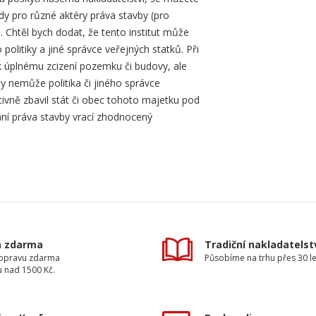
ody pro různé aktéry práva stavby (pro
 Chtěl bych dodat, že tento institut může
o politiky a jiné správce veřejných statků. Při
 k úplnému zcizení pozemku či budovy, ale
 nemůže politika či jiného správce
tivně zbavil stát či obec tohoto majetku pod
ání práva stavby vrací zhodnocený
a zdarma
Tradiční nakladatelst
dopravu zdarma
Působíme na trhu přes 30 le
u nad 1500 Kč.