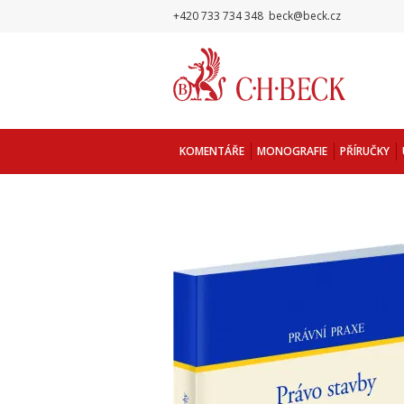
+420 733 734 348
beck@beck.cz
KOMENTÁŘE
MONOGRAFIE
PŘÍRUČKY