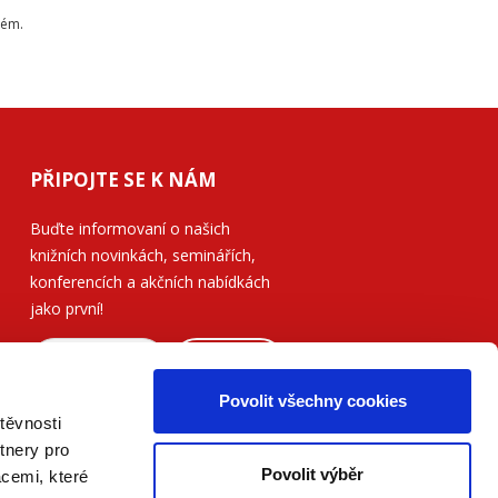
tém.
PŘIPOJTE SE K NÁM
Buďte informovaní o našich
knižních novinkách, seminářích,
konferencích a akčních nabídkách
jako první!
ODESLAT
Povolit všechny cookies
Přečtěte si, jak naše nakladatelství
těvnosti
nakládá s Vašimi
osobními údaji
.
tnery pro
Povolit výběr
acemi, které