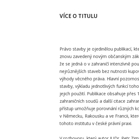
VÍCE O TITULU
Právo stavby je ojedinělou publikací, k
znovu zavedený novým občanským zákon
že se jedná o v zahraničí intenzívně po
nejrůznějších staveb bez nutnosti ku
výhody věcného práva. Hlavní pozornost
stavby, výkladu jednotlivých funkcí toh
jejich použití. Publikace obsahuje přes 
zahraničních soudů a další citace zahra
přístup umožňuje porovnání různých k
v Německu, Rakousku a ve Francii, kter
tohoto institutu v české právní praxi.
V rozhovoru, který autor JUDr. Petr Zi