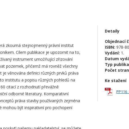
Detaily
Objednací čí
terá zkoumá stejnojmenný právní institut
ISBN:
978-80
íkem. Cílem publikace je upozornit na to,
Vydání:
1.
Datum vydá
užívaný instrument umožňující zřizování
Typ publika
povat pozemek, přičemž má rovněž všechny
Počet stran
 je věnována definici různých prvků práva
oto institutu a popisu různých pohledů na
Ke stažení
160 citací z rozhodnutí převážně
PP116_
niční odborné literatury. Komparativní
onceptů práva stavby používaných zejména
é mohou být inspirativní pro pochopení
ma poskytl našemu nakladatelství, se můžete