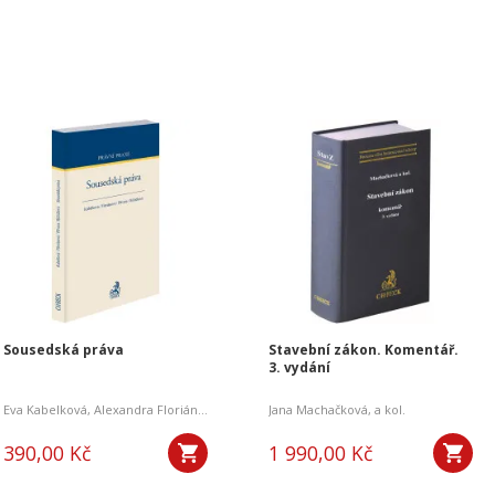
Sousedská práva
Stavební zákon. Komentář.
3. vydání
,
Eva Kabelková
Eva Vetešníková
,
Alexandra Floriánová
,
Zuzana Adameová
,
,
Lukáš Bohuslav
Mojmír Přívara
Jana Machačková
,
Dana Růžičková
,
a kol.
390,00 Kč
1 990,00 Kč