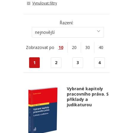
Vynulovat filtry
Řazení:
nejnovější
Zobrazovat po
10
20
30
40
1
2
3
4
Vybrané kapitoly
pracovního práva. S
příklady a
judikaturou