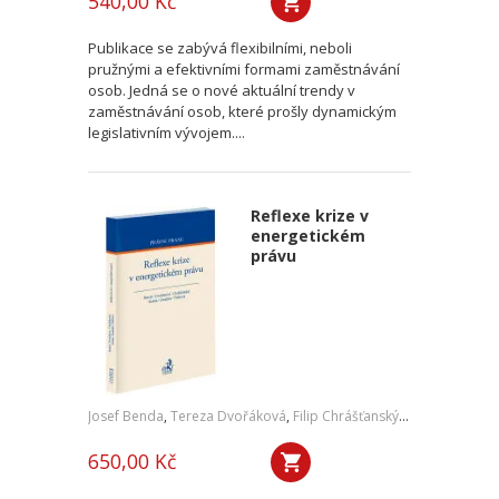
540,00 Kč
Publikace se zabývá flexibilními, neboli
pružnými a efektivními formami zaměstnávání
osob. Jedná se o nové aktuální trendy v
zaměstnávání osob, které prošly dynamickým
legislativním vývojem....
Reflexe krize v
energetickém
právu
Josef Benda
,
Tereza Dvořáková
,
Filip Chrášťanský
,
Jan Kořán
,
Jan
650,00 Kč