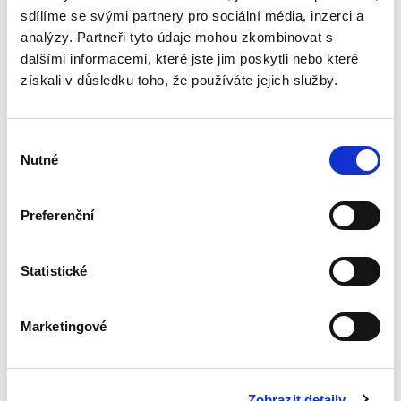
dobré (řádné)...
sdílíme se svými partnery pro sociální média, inzerci a
analýzy. Partneři tyto údaje mohou zkombinovat s
dalšími informacemi, které jste jim poskytli nebo které
Právo pro obce
získali v důsledku toho, že používáte jejich služby.
Výběr
Nutné
souhlasu
Preferenční
Jaroslav Svejkovský
,
Stanislav Polčák
,
Luboš Průša
,
a kol.
Statistické
1 390,00 Kč
V České republice existuje více než šest tisíc
Marketingové
obcí. Autorský kolektiv pod vedením JUDr.
Jaroslava Svejkovského sestavil kompletní
přehled nejdůležitějších právních předpisů a
praktický výklad...
Zobrazit detaily