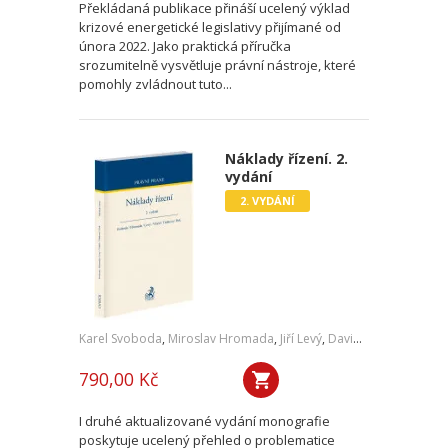
Překládaná publikace přináší ucelený výklad
krizové energetické legislativy přijímané od
února 2022. Jako praktická příručka
srozumitelně vysvětluje právní nástroje, které
pomohly zvládnout tuto...
Náklady řízení. 2.
vydání
2. VYDÁNÍ
Karel Svoboda
,
Miroslav Hromada
,
Jiří Levý
,
David Vláčil
,
Šárka Tl
790,00 Kč
I druhé aktualizované vydání monografie
poskytuje ucelený přehled o problematice