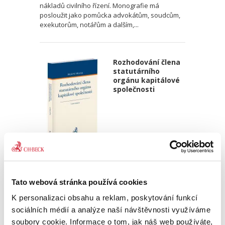
nákladů civilního řízení. Monografie má
posloužit jako pomůcka advokátům, soudcům,
exekutorům, notářům a dalším,...
Rozhodování člena
statutárního
orgánu kapitálové
společnosti
Lucie Josková,
650,00 Kč
Tato webová stránka používá cookies
Člen statutárního orgánu je odpovědný za
K personalizaci obsahu a reklam, poskytování funkcí
řádný výkon funkce, nikoliv za výsledek své
sociálních médií a analýze naší návštěvnosti využíváme
činnosti. Z pohledu rozhodování to znamená,
soubory cookie. Informace o tom, jak náš web používáte,
že člen statutárního orgánu je povinen přijmout