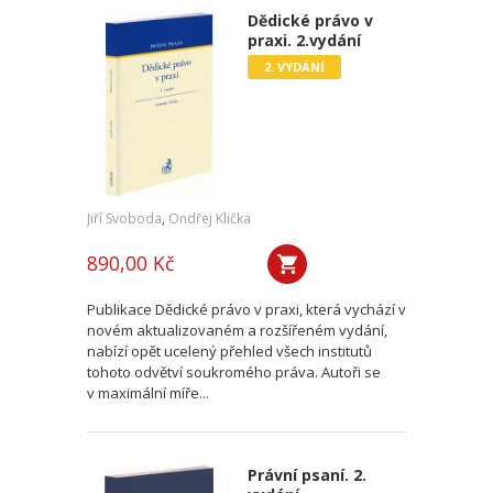
Dědické právo v
praxi. 2.vydání
2. VYDÁNÍ
Jiří Svoboda
,
Ondřej Klička
890,00 Kč
Publikace Dědické právo v praxi, která vychází v
novém aktualizovaném a rozšířeném vydání,
nabízí opět ucelený přehled všech institutů
tohoto odvětví soukromého práva. Autoři se
v maximální míře...
Právní psaní. 2.