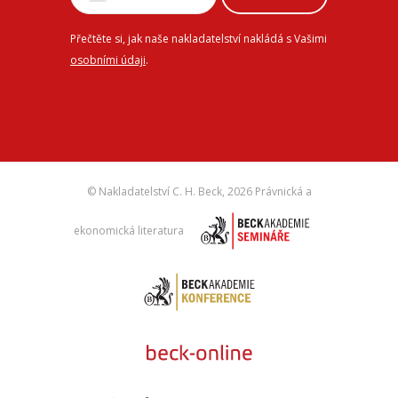
Přečtěte si, jak naše nakladatelství nakládá s Vašimi
osobními údaji
.
© Nakladatelství C. H. Beck,
2026 Právnická a
ekonomická literatura