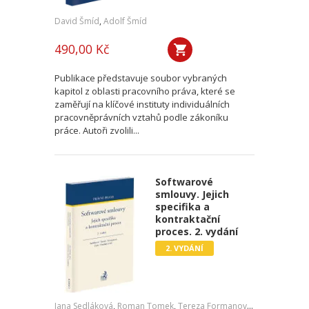
David Šmíd
,
Adolf Šmíd
490,00 Kč
Publikace představuje soubor vybraných
kapitol z oblasti pracovního práva, které se
zaměřují na klíčové instituty individuálních
pracovněprávních vztahů podle zákoníku
práce. Autoři zvolili...
Softwarové
smlouvy. Jejich
specifika a
kontraktační
proces. 2. vydání
2. VYDÁNÍ
Jana Sedláková
,
Roman Tomek
,
Tereza Formanová
,
Pavel Čech
,
J