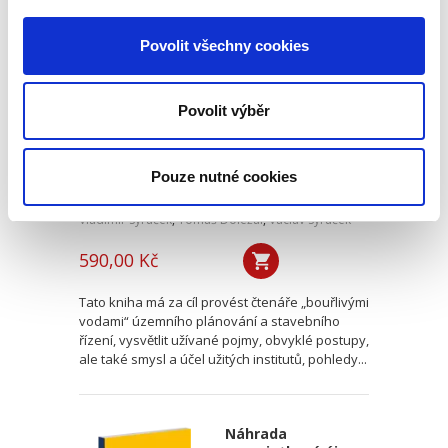
Praktický úvod do
Povolit všechny cookies
stavebního práva
Povolit výběr
Pouze nutné cookies
Vladimír Syruček
,
Tomáš Doležal
,
Václav Syruček
590,00 Kč
Tato kniha má za cíl provést čtenáře „bouřlivými
vodami“ územního plánování a stavebního
řízení, vysvětlit užívané pojmy, obvyklé postupy,
ale také smysl a účel užitých institutů, pohledy...
Náhrada