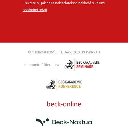
Přečtěte si, jak naše nakladatelství nakládá s Vašimi
osobními údaji
.
© Nakladatelství C. H. Beck,
2026 Právnická a
ekonomická literatura