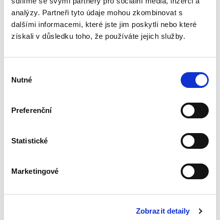
Autorský kolektiv pod...
sdílíme se svými partnery pro sociální média, inzerci a
analýzy. Partneři tyto údaje mohou zkombinovat s
dalšími informacemi, které jste jim poskytli nebo které
získali v důsledku toho, že používáte jejich služby.
Vybrané kapitoly
pracovního práva. S
příklady a
judikaturou
Výběr
Nutné
souhlasu
Preferenční
David Šmíd
,
Adolf Šmíd
Statistické
490,00 Kč
Publikace představuje soubor vybraných
Marketingové
kapitol z oblasti pracovního práva, které se
zaměřují na klíčové instituty individuálních
pracovněprávních vztahů podle zákoníku
práce. Autoři zvolili...
Zobrazit detaily