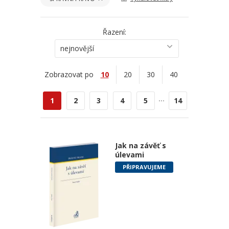
Řazení:
nejnovější
Zobrazovat po
10
20
30
40
...
1
2
3
4
5
14
Jak na závěť s
úlevami
PŘIPRAVUJEME