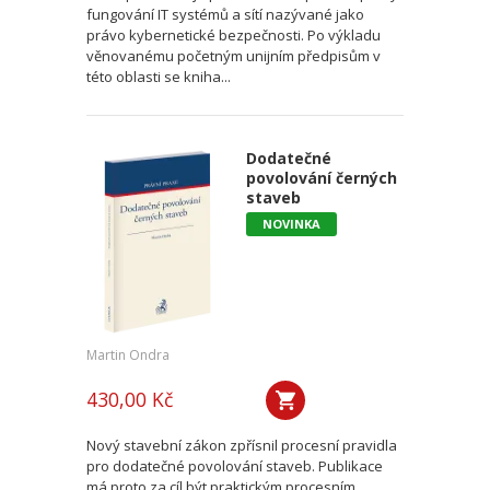
fungování IT systémů a sítí nazývané jako
právo kybernetické bezpečnosti. Po výkladu
věnovanému početným unijním předpisům v
této oblasti se kniha...
Dodatečné
povolování černých
staveb
NOVINKA
Martin Ondra
430,00 Kč
Nový stavební zákon zpřísnil procesní pravidla
pro dodatečné povolování staveb. Publikace
má proto za cíl být praktickým procesním