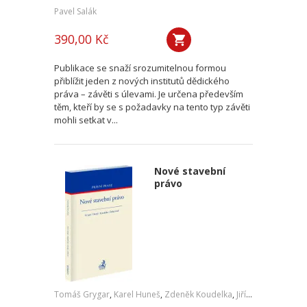
Pavel Salák
390,00 Kč
Publikace se snaží srozumitelnou formou
přiblížit jeden z nových institutů dědického
práva – závěti s úlevami. Je určena především
těm, kteří by se s požadavky na tento typ závěti
mohli setkat v...
Nové stavební
právo
Tomáš Grygar
,
Karel Huneš
,
Zdeněk Koudelka
,
Jiří Zicha
,
a kol.