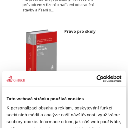
průvodcem v řízení o nařízení odstranění
stavby a řízení o...
Právo pro školy
Stanislav Polčák
,
Pavla Katzová
,
Eva Janečková
,
Jan Bartonička
,
Pe
990,00 Kč
Tato webová stránka používá cookies
Regionální školství je v České republice
K personalizaci obsahu a reklam, poskytování funkcí
reprezentováno rozsáhlou sítí mateřských,
sociálních médií a analýze naší návštěvnosti využíváme
základních, středních a specializovaných škol,
soubory cookie. Informace o tom, jak náš web používáte,
přesahující počtem deset tisíc subjektů.