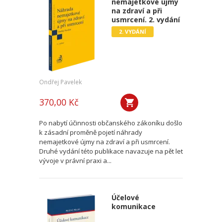
nemajetkové újmy
na zdraví a při
usmrcení. 2. vydání
2. VYDÁNÍ
Ondřej Pavelek
370,00 Kč
Po nabytí účinnosti občanského zákoníku došlo
k zásadní proměně pojetí náhrady
nemajetkové újmy na zdraví a při usmrcení.
Druhé vydání této publikace navazuje na pět let
vývoje v právní praxi a...
Účelové
komunikace