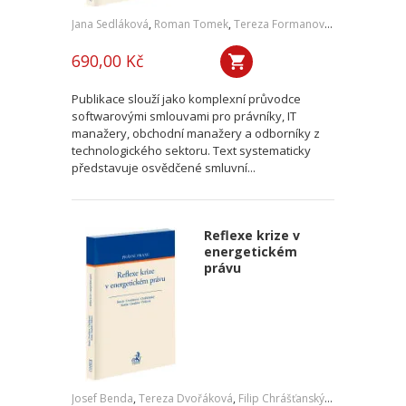
Jana Sedláková
,
Roman Tomek
,
Tereza Formanová
,
Pavel Čech
,
J
690,00 Kč
Publikace slouží jako komplexní průvodce
softwarovými smlouvami pro právníky, IT
manažery, obchodní manažery a odborníky z
technologického sektoru. Text systematicky
představuje osvědčené smluvní...
Reflexe krize v
energetickém
právu
Josef Benda
,
Tereza Dvořáková
,
Filip Chrášťanský
,
Jan Kořán
,
Jan