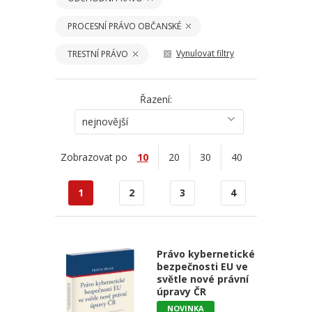
PROCESNÍ PRÁVO OBČANSKÉ
Vynulovat filtry
TRESTNÍ PRÁVO
Řazení:
nejnovější
Zobrazovat po
10
20
30
40
1
2
3
4
Právo kybernetické
bezpečnosti EU ve
světle nové právní
úpravy ČR
NOVINKA