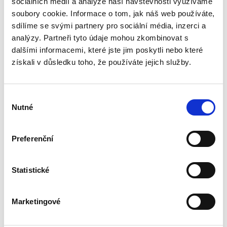
sociálních médií a analýze naší návštěvnosti využíváme
Člen statutárního orgánu je odpovědný za
řádný výkon funkce, nikoliv za výsledek své
soubory cookie. Informace o tom, jak náš web používáte,
činnosti. Z pohledu rozhodování to znamená,
sdílíme se svými partnery pro sociální média, inzerci a
že člen statutárního orgánu je povinen přijmout
analýzy. Partneři tyto údaje mohou zkombinovat s
dobré (řádné)...
dalšími informacemi, které jste jim poskytli nebo které
získali v důsledku toho, že používáte jejich služby.
Nároky
poškozeného v
adhezním řízení
Výběr
Nutné
souhlasu
Preferenční
František Púry,
,
Petr Vojtek
Statistické
690,00 Kč
Marketingové
Monograficky zpracovaná publikace se zabývá
majetkovými nároky osob poškozených