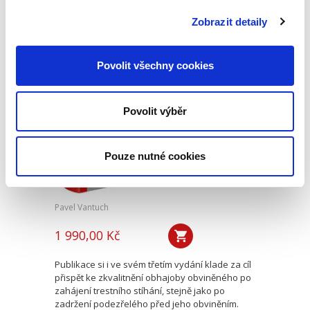
trestným činem, které se uplatňují v trestním
(adhezním) řízení a o nichž se rozhoduje v
Zobrazit detaily
tomto řízení. V tomto směru...
Povolit všechny cookies
Trestní řízení z
pohledu obhajoby.
3. vydání
Povolit výběr
3. VYDÁNÍ
Pouze nutné cookies
Pavel Vantuch
1 990,00 Kč
Publikace si i ve svém třetím vydání klade za cíl
přispět ke zkvalitnění obhajoby obviněného po
zahájení trestního stíhání, stejně jako po
zadržení podezřelého před jeho obviněním.