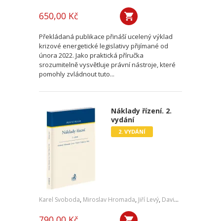
650,00 Kč
Překládaná publikace přináší ucelený výklad
krizové energetické legislativy přijímané od
února 2022. Jako praktická příručka
srozumitelně vysvětluje právní nástroje, které
pomohly zvládnout tuto...
Náklady řízení. 2.
vydání
2. VYDÁNÍ
Karel Svoboda
,
Miroslav Hromada
,
Jiří Levý
,
David Vláčil
,
Šárka Tl
790,00 Kč