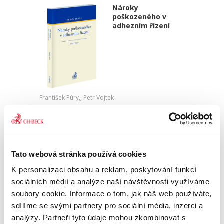
Nároky
poškozeného v
adhezním řízení
František Púry,
,
Petr Vojtek
690,00 Kč
Monograficky zpracovaná publikace se zabývá
majetkovými nároky osob poškozených
Tato webová stránka používá cookies
trestným činem, které se uplatňují v trestním
(adhezním) řízení a o nichž se rozhoduje v
K personalizaci obsahu a reklam, poskytování funkcí
tomto řízení. V tomto směru...
sociálních médií a analýze naší návštěvnosti využíváme
soubory cookie. Informace o tom, jak náš web používáte,
sdílíme se svými partnery pro sociální média, inzerci a
Obchodní smlouvy.
analýzy. Partneři tyto údaje mohou zkombinovat s
2. vydání