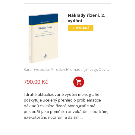
Náklady řízení. 2.
vydání
2. VYDÁNÍ
Karel Svoboda
,
Miroslav Hromada
,
Jiří Levý
,
David Vláčil
,
Šárka Tl
790,00 Kč
I druhé aktualizované vydání monografie
poskytuje ucelený přehled o problematice
nákladů civilního řízení. Monografie má
posloužit jako pomůcka advokátům, soudcům,
exekutorům, notářům a dalším,...