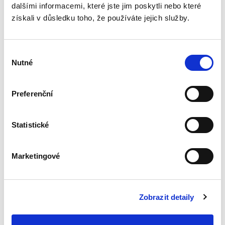
dalšími informacemi, které jste jim poskytli nebo které
2. VYDÁNÍ
získali v důsledku toho, že používáte jejich služby.
Výběr
Nutné
souhlasu
Jakub Dohnal
,
Miroslav Galvas
,
Jakub Oliva
,
Jaroslav Janoušek
,
Jiř
Preferenční
790,00 Kč
Druhé aktualizované a rozšířené vydání této
Statistické
praktické publikace je určeno všem, kteří pracují
s obchodními smlouvami. Cílem výkladu nejsou
teoretické rozbory, ale tipy pro praxi a
Marketingové
upozornění na...
Zobrazit detaily
Hospodaření a
nakládání se
státním majetkem