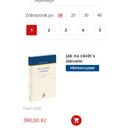
nejnovější
Zobrazovat po
10
20
30
40
1
2
3
4
5
Jak na závěť s
úlevami
PŘIPRAVUJEME
Pavel Salák
390,00 Kč