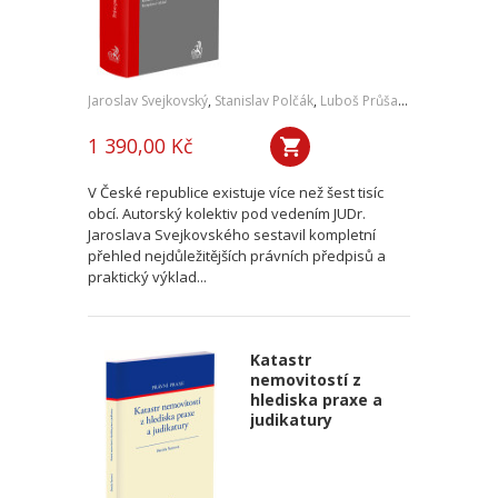
Jaroslav Svejkovský
,
Stanislav Polčák
,
Luboš Průša
,
a kol.
1 390,00 Kč
V České republice existuje více než šest tisíc
obcí. Autorský kolektiv pod vedením JUDr.
Jaroslava Svejkovského sestavil kompletní
přehled nejdůležitějších právních předpisů a
praktický výklad...
Katastr
nemovitostí z
hlediska praxe a
judikatury