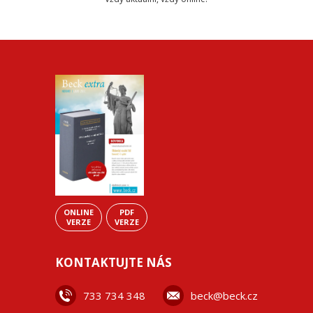
ONLINE
PDF
VERZE
VERZE
KONTAKTUJTE NÁS
733 734 348
beck@beck.cz