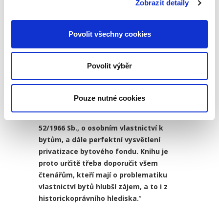
Zobrazit detaily
a syntézy. Přínosem knihy je
skutečnost, že autor popisuje
vlastnictví bytů prizmatem nikoli jen
Povolit všechny cookies
právního pohledu, nýbrž si všímá i
interdisciplinárních konotací a snaží se
Povolit výběr
najít míru ingerence těchto jevů na
výslednou podobu právní úpravy. Jako
další přínos je potřeba vyzdvihnout
Pouze nutné cookies
rozbor problematiky osobního
vlastnictví k bytu ve smyslu zák. č.
52/1966 Sb., o osobním vlastnictví k
bytům, a dále perfektní vysvětlení
privatizace bytového fondu. Knihu je
proto určitě třeba doporučit všem
čtenářům, kteří mají o problematiku
vlastnictví bytů hlubší zájem, a to i z
historickoprávního hlediska.
“