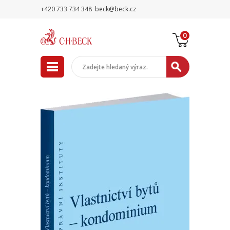
+420 733 734 348
beck@beck.cz
0