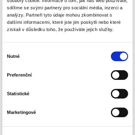
věnuje i jejich analýze a zodpovězení míry
soubory cookie. Informace o tom, jak náš web používáte,
jejich ingerence na výslednou podobu právní
sdílíme se svými partnery pro sociální média, inzerci a
úpravy. Předkládaná publikace sice není
analýzy. Partneři tyto údaje mohou zkombinovat s
komentářem k jednotlivým ustanovením
dalšími informacemi, které jste jim poskytli nebo které
občanského zákoníku či zrušeného zákona o
získali v důsledku toho, že používáte jejich služby.
vlastnictví bytů, ale její komparativní rámec
může zaujmout všechny, kteří se věnují
Výběr
právu nemovitostí.
Nutné
souhlasu
Z recenzního posudku JUDr. et Mgr.
Pavly Sýkorové,
doktorandky Právnické
Preferenční
fakulty Univerzity Palackého v Olomouci,
uveřejněném v Bulletinu advokacie č.
12/2017:
Statistické
Marketingové
„
Autorovy závěry jsou původní a jeho
návrhy řešení originální. V knize
převažuje metoda komparace, analýzy