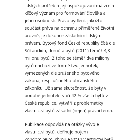
lidských potřeb a její uspokojování má zcela
klíčový význam pro formování člověka a
jeho osobnosti. Právo bydlení, jakožto
součást práva na ochranu přiměřené životní
Nové právo k povrchu
Byto
úrovně, je dokonce základním lidským
právem. Bytový fond České republiky čítá dle
Sčítání lidu, domů a bytů (2011) téměř 4,8
190,00 Kč
590
milionu bytů. Z toho se téměř dva miliony
bytů nachází ve formě tzv. jednotek,
vymezených dle zrušeného bytového
zákona, resp. účinného občanského
zákoníku. Už sama skutečnost, že byty v
podobě jednotek tvoří 42 % všech bytů v
České republice, vytváří z problematiky
vlastnictví bytů zásadní (nejen) právní téma.
Publikace odpovídá na otázky vývoje
vlastnictví bytů, definuje pojem
kondominium, shrnuje vztah vlastnictví bytů