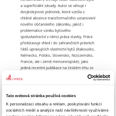
a superficiální zásady. Autor se věnuje i
dvojkolejnosti jednotek, která vzešla z
chtěné absence transformačního ustanovení
nového občanského zákoníku, jakož i
problematice vzniku bytového
spoluvlastnictví v rámci práva stavby. Práce
představuje vhled i do zahraničních právních
řádů upravujících vlastnictví bytů (Rakousko,
Německo, Polsko, Slovensko, Nizozemsko,
Francie, ale i země mimoevropské). Jako
jediná recentní publikace na českém trhu se
dotýká také privatizaci bytového fondu.
Pozornost je věnována i přechodným
ustanovením zákoníku.
Tato webová stránka používá cookies
Vlastnictví bytů představuje celospolečenské
téma, které je markantně ovlivňováno i
K personalizaci obsahu a reklam, poskytování funkcí
mimoprávními aspekty. Proto se autor
sociálních médií a analýze naší návštěvnosti využíváme