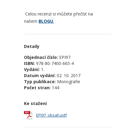
Celou recenzi si můžete přečíst na
našem
BLOGU
.
Detaily
Objednací číslo:
EPI97
ISBN:
978-80-7400-665-4
Vydání:
1.
Datum vydání:
02. 10. 2017
Typ publikace:
Monografie
Počet stran:
144
Ke stažení
EPI97_obsah.pdf