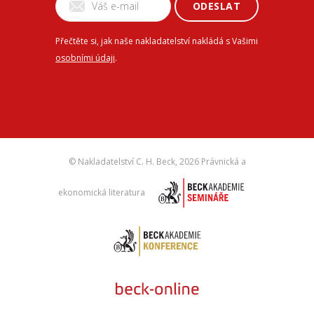
ODESLAT
Přečtěte si, jak naše nakladatelství nakládá s Vašimi
osobními údaji
.
© Nakladatelství C. H. Beck,
2026 Právnická a
ekonomická literatura