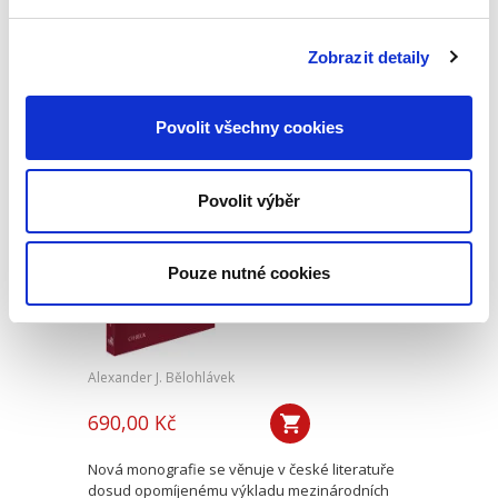
Skončení pracovního poměru může snadno
vést k soudnímu sporu. Předkládaná publikace
nabízí praktický výklad všech aspektů, které s
Zobrazit detaily
takovým sporem souvisí. Popisuje postupy při
zdánlivém a neplatném...
Povolit všechny cookies
Výklad
mezinárodních
Povolit výběr
smluv
Pouze nutné cookies
Alexander J. Bělohlávek
690,00 Kč
Nová monografie se věnuje v české literatuře
dosud opomíjenému výkladu mezinárodních