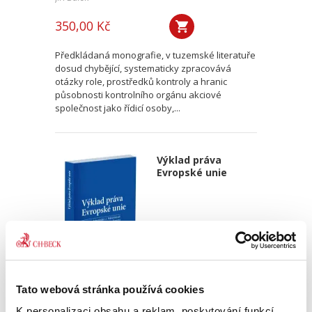
350,00 Kč
Předkládaná monografie, v tuzemské literatuře
dosud chybějící, systematicky zpracovává
otázky role, prostředků kontroly a hranic
působnosti kontrolního orgánu akciové
společnost jako řídicí osoby,...
Výklad práva
Evropské unie
Alexander J. Bělohlávek
,
Jan Šamlot
Tato webová stránka používá cookies
K personalizaci obsahu a reklam, poskytování funkcí