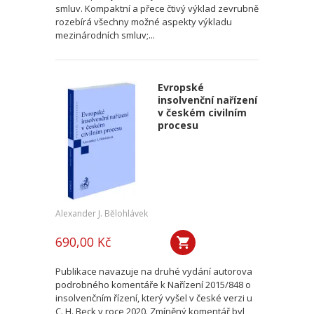
smluv. Kompaktní a přece čtivý výklad zevrubně
rozebírá všechny možné aspekty výkladu
mezinárodních smluv;...
Evropské
insolvenční nařízení
v českém civilním
procesu
Alexander J. Bělohlávek
690,00 Kč
Publikace navazuje na druhé vydání autorova
podrobného komentáře k Nařízení 2015/848 o
insolvenčním řízení, který vyšel v české verzi u
C. H. Beck v roce 2020. Zmíněný komentář byl