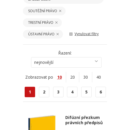
SOUTĚŽNÍ PRÁVO
TRESTNÍ PRÁVO
Vynulovat filtry
ÚSTAVNÍ PRÁVO
Řazení:
nejnovější
Zobrazovat po
10
20
30
40
1
2
3
4
5
6
Difúzní přezkum
právních předpisů