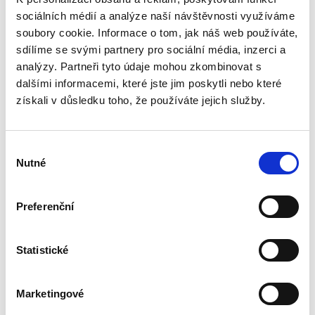
890,00 Kč
sociálních médií a analýze naší návštěvnosti využíváme
Právo Evropské unie v dnešní době významně
soubory cookie. Informace o tom, jak náš web používáte,
ovlivňuje bezmála všechna odvětví českého
sdílíme se svými partnery pro sociální média, inzerci a
právního řádu. Základem pro správný výklad
analýzy. Partneři tyto údaje mohou zkombinovat s
práva EU a porozumění korelaci mezi českým
dalšími informacemi, které jste jim poskytli nebo které
právním řádem a právem EU...
získali v důsledku toho, že používáte jejich služby.
Spory o skončení
Výběr
pracovního poměru
Nutné
souhlasu
Preferenční
Statistické
Jakub Tomšej
390,00 Kč
Marketingové