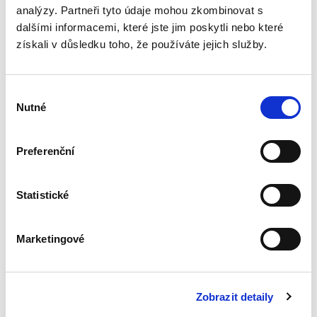
analýzy. Partneři tyto údaje mohou zkombinovat s
Transpozice
dalšími informacemi, které jste jim poskytli nebo které
nepřenosné části
získali v důsledku toho, že používáte jejich služby.
rodičovské
dovolené
Výběr
Nutné
souhlasu
Preferenční
Lucie Přenosilová
340,00 Kč
Statistické
Monografie analyzuje soulad české právní
úpravy s požadavky čl. 5 odst. 2 a čl. 8 odst. 3
směrnice Evropského parlamentu a Rady (EU)
Marketingové
2019/1158 ze dne 20. června 2019 o rovnováze
mezi pracovním a...
Zobrazit detaily
Systém zachování