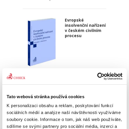
Evropské
insolvenční nařízení
v českém civilním
procesu
Alexander J. Bělohlávek
690,00 Kč
Publikace navazuje na druhé vydání autorova
Tato webová stránka používá cookies
podrobného komentáře k Nařízení 2015/848 o
K personalizaci obsahu a reklam, poskytování funkcí
insolvenčním řízení, který vyšel v české verzi u
C. H. Beck v roce 2020. Zmíněný komentář byl
sociálních médií a analýze naší návštěvnosti využíváme
zpracován v...
soubory cookie. Informace o tom, jak náš web používáte,
sdílíme se svými partnery pro sociální média, inzerci a