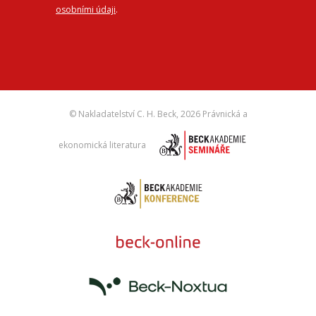
osobními údaji
.
© Nakladatelství C. H. Beck,
2026 Právnická a
ekonomická literatura