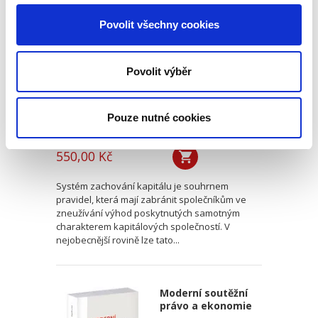
kapitálu v
Povolit všechny cookies
poměrech
kapitálových
společností.
Otevřené a skryté
Povolit výběr
rozdělování
kapitálu
Pouze nutné cookies
Kamil Kovaříček
550,00 Kč
Systém zachování kapitálu je souhrnem
pravidel, která mají zabránit společníkům ve
zneužívání výhod poskytnutých samotným
charakterem kapitálových společností. V
nejobecnější rovině lze tato...
Moderní soutěžní
právo a ekonomie