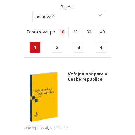
Řazení:
nejnovější
Zobrazovat po
10
20
30
40
1
2
3
4
Veřejná podpora v
České republice
Ondřej Dostal
,
Michal Petr