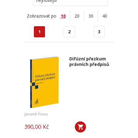
nejnovější
Zobrazovat po
10
20
30
40
1
2
3
Difúzní přezkum
právních předpisů
Jaromír Fronc
390,00 Kč