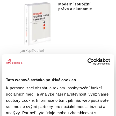
Moderní soutěžní
právo a ekonomie
Jan Kupčík
,
a kol.
1 490,00 Kč
Publikace Moderní soutěžní právo a ekonomie
kombinuje právní a ekonomický pohled na
Tato webová stránka používá cookies
zásadní otázky dneška v oblasti hospodářské
soutěže. Kniha přináší komplexní a detailní
K personalizaci obsahu a reklam, poskytování funkcí
rozbor témat, na která...
sociálních médií a analýze naší návštěvnosti využíváme
soubory cookie. Informace o tom, jak náš web používáte,
sdílíme se svými partnery pro sociální média, inzerci a
Ochrana důvěrných
analýzy. Partneři tyto údaje mohou zkombinovat s
informací v