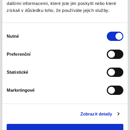
dalšími informacemi, které jste jim poskytli nebo které
obchodním styku
získali v důsledku toho, že používáte jejich služby.
Výběr
Nutné
souhlasu
Václav Pilík,
,
Ivana Štenglová
,
Dalibor Nový
,
a kol.
Preferenční
550,00 Kč
Monografie Ochrana důvěrných informací v
Statistické
obchodním styku nabízí – v tuzemské literatuře
dosud chybějící – systematické zpracování
ochrany důvěrných informací především ve
Marketingové
smluvním právu, ale i v...
Zobrazit detaily
Obchodní jméno
jako předmět práva
k průmyslovému
vlastnictví