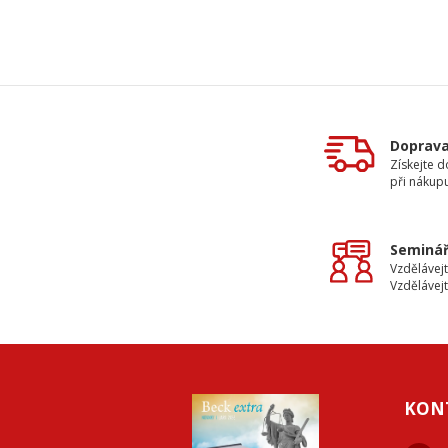
Doprav
Získejte 
při nákup
Seminář
Vzdělávejt
Vzdělávejt
KON