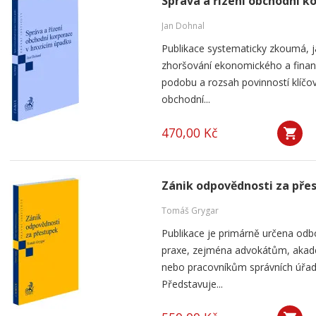
Správa a řízení obchodní k
Jan Dohnal
Publikace systematicky zkoumá, j
zhoršování ekonomického a finan
podobu a rozsah povinností klíčov
obchodní...
470,00 Kč
Zánik odpovědnosti za pře
Tomáš Grygar
Publikace je primárně určena odb
praxe, zejména advokátům, aka
nebo pracovníkům správních úřad
Představuje...