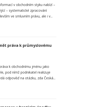
formací v obchodním styku nabízí –
jící – systematické zpracování
vším ve smluvním právu, ale i v...
mět práva k průmyslovému
 práva k obchodnímu jménu jako
e, pod nímž podnikatel realizuje
ledá odpověď na otázku, zda Česká...