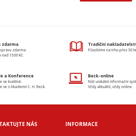
a zdarma
Tradiční nakladatelst
dopravu zdarma
Působíme na trhu přes 30 le
u nad 1500 Kč.
e a Konference
Beck-online
e se kvalitně.
Náš unikátní informační sys
e se s Akademií C. H. Beck.
Vždy aktuální, vždy online.
TAKTUJTE NÁS
INFORMACE