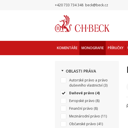
+420 733 734 348
beck@beck.cz
KOMENTÁŘE
MONOGRAFIE
PŘÍRUČKY
OBLASTI PRÁVA
Autorské právo a právo
duševního vlastnictví
(3)
Daňové právo
(4)
Evropské právo
(8)
Finanční právo
(8)
Mezinárodní právo
(11)
Občanské právo
(41)