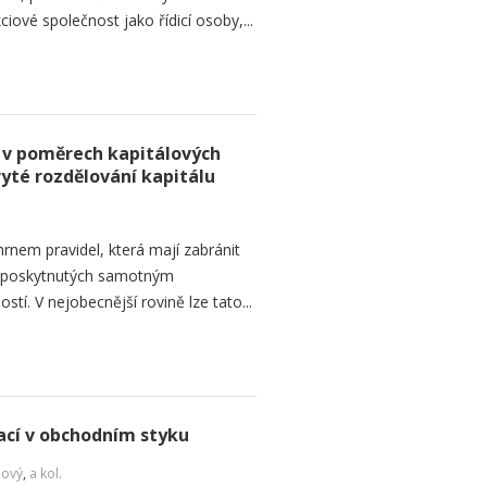
iové společnost jako řídicí osoby,...
 v poměrech kapitálových
ryté rozdělování kapitálu
rnem pravidel, která mají zabránit
d poskytnutých samotným
tí. V nejobecnější rovině lze tato...
cí v obchodním styku
Nový
,
a kol.