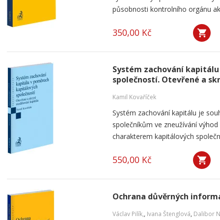
působnosti kontrolního orgánu akc
350,00 Kč
Systém zachování kapitálu
společností. Otevřené a sk
Kamil Kovaříček
Systém zachování kapitálu je souh
společníkům ve zneužívání výho
charakterem kapitálových společnos
550,00 Kč
Ochrana důvěrných informa
Václav Pilík,
,
Ivana Štenglová
,
Dalibor 