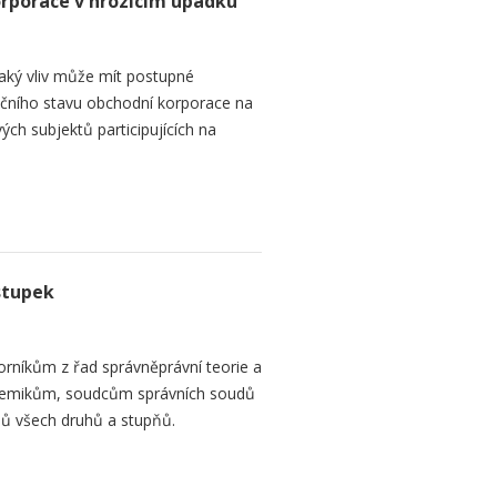
orporace v hrozícím úpadku
aký vliv může mít postupné
čního stavu obchodní korporace na
ých subjektů participujících na
stupek
orníkům z řad správněprávní teorie a
demikům, soudcům správních soudů
ů všech druhů a stupňů.