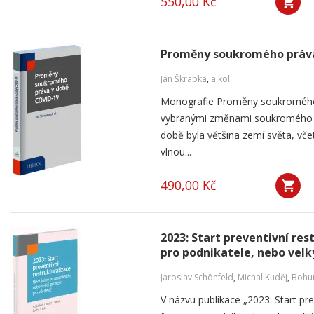
550,00 Kč
Proměny soukromého práva
Jan Škrabka
,
a kol.
Monografie Proměny soukromého
vybranými změnami soukromého pr
době byla většina zemí světa, vče
vlnou...
490,00 Kč
2023: Start preventivní re
pro podnikatele, nebo velk
Jaroslav Schönfeld
,
Michal Kuděj
,
Bohum
V názvu publikace „2023: Start pre