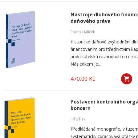
Nástroje dluhového financ
daňového práva
Radek Halíček
Historické daňové zvýhodnění dlu
financováním prostřednictvím kap
podnikatelská rozhodnutí o celkov
Následkem je...
470,00 Kč
Postavení kontrolního orgá
koncern
Jiří Bálek
Předkládaná monografie, v tuzems
systematicky zpracovává otázky ro