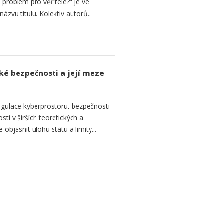
 problém pro věřitele?“ je ve
názvu titulu. Kolektiv autorů...
ké bezpečnosti a její meze
regulace kyberprostoru, bezpečnosti
ti v širších teoretických a
objasnit úlohu státu a limity...