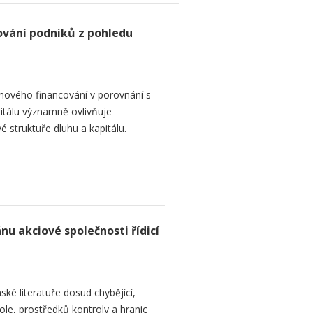
ování podniků z pohledu
hového financování v porovnání s
itálu významně ovlivňuje
é struktuře dluhu a kapitálu.
nu akciové společnosti řídicí
ké literatuře dosud chybějící,
le, prostředků kontroly a hranic