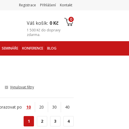
Registrace
Přihlášení
Kontakt
0
Váš košík:
0 Kč
1 500 Kč
do
dopravy
zdarma
.
SEMINÁŘE
KONFERENCE
BLOG
Vynulovat filtry
brazovat po
10
20
30
40
1
2
3
4