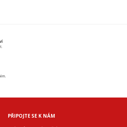
ví
t.
tém.
PŘIPOJTE SE K NÁM