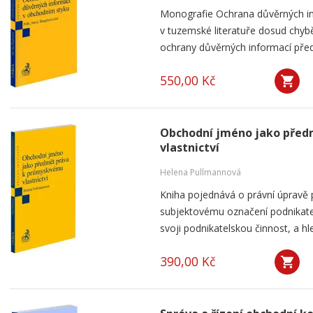
Monografie Ochrana důvěrných in
v tuzemské literatuře dosud chybě
ochrany důvěrných informací přede
550,00 Kč
Obchodní jméno jako před
vlastnictví
Helena Pullmannová
Kniha pojednává o právní úpravě
subjektovému označení podnikatel
svoji podnikatelskou činnost, a h
390,00 Kč