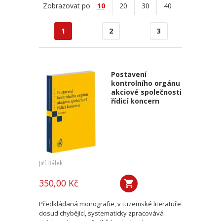
Zobrazovat po
10
20
30
40
1
2
3
Postavení
kontrolního orgánu
akciové společnosti
řídicí koncern
Jiří Bálek
350,00 Kč
Předkládaná monografie, v tuzemské literatuře
dosud chybějící, systematicky zpracovává