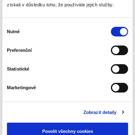
získali v důsledku toho, že používáte jejich služby.
Výběr
Nutné
souhlasu
Jan Škrabka
,
a kol.
490,00 Kč
Preferenční
Monografie Proměny soukromého práva v
době COVID-19 se zabývá vybranými změnami
Statistické
soukromého práva v letech 2020 až 2022. V této
době byla většina zemí světa, včetně České
republiky, zasažena vlnou...
Marketingové
2023: Start
preventivní
Zobrazit detaily
restrukturalizace.Nová
šance pro
podnikatele, nebo
Povolit všechny cookies
velký problém pro