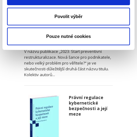
věřitele?
Povolit výběr
Jaroslav Schönfeld
,
Michal Kuděj
,
Bohumil Havel
,
Petr Sprinz
,
a kol
Pouze nutné cookies
490,00 Kč
V názvu publikace „2023: Start preventivní
restrukturalizace. Nová šance pro podnikatele,
nebo velký problém pro věřitele?“ je ve
skutečnosti důležitější druhá část názvu titulu.
Kolektiv autorů...
Právní regulace
kybernetické
bezpečnosti a její
meze