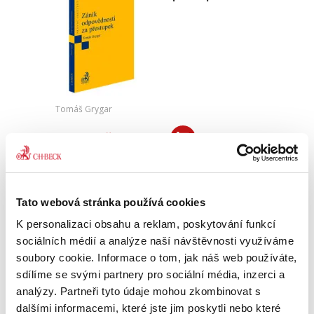
Tomáš Grygar
550,00 Kč
Publikace je primárně určena odborníkům z řad
správněprávní teorie a praxe, zejména
advokátům, akademikům, soudcům správních
Tato webová stránka používá cookies
soudů nebo pracovníkům správních úřadů
všech druhů a stupňů. Představuje...
K personalizaci obsahu a reklam, poskytování funkcí
sociálních médií a analýze naší návštěvnosti využíváme
soubory cookie. Informace o tom, jak náš web používáte,
Proměny
sdílíme se svými partnery pro sociální média, inzerci a
soukromého práva
analýzy. Partneři tyto údaje mohou zkombinovat s
v době COVID-19
dalšími informacemi, které jste jim poskytli nebo které