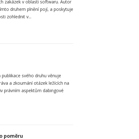
h zakázek v oblasti softwaru. Autor
 tímto druhem plnění pojí, a poskytuje
ti zohlednit v...
 publikace svého druhu věnuje
ráva a zkoumání otázek ležících na
liv právním aspektům dabingové
ho poměru