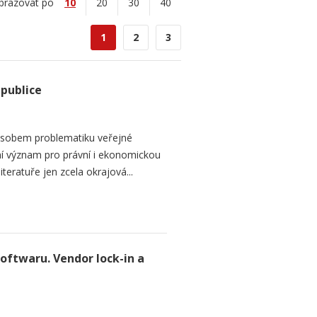
brazovat po
10
20
30
40
1
2
3
epublice
sobem problematiku veřejné
dní význam pro právní i ekonomickou
teratuře jen zcela okrajová...
softwaru. Vendor lock-in a