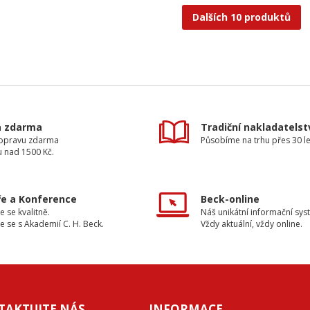
Dalších 10 produktů
a zdarma
Tradiční nakladatelst
dopravu zdarma
Působíme na trhu přes 30 le
u nad 1500 Kč.
e a Konference
Beck-online
e se kvalitně.
Náš unikátní informační sys
e se s Akademií C. H. Beck.
Vždy aktuální, vždy online.
TAKTUJTE NÁS
INFORMACE