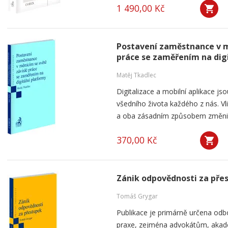
1 490,00 Kč
Postavení zaměstnance v m
práce se zaměřením na dig
Matěj Tkadlec
Digitalizace a mobilní aplikace js
všedního života každého z nás. V
a oba zásadním způsobem změnily 
370,00 Kč
Zánik odpovědnosti za pře
Tomáš Grygar
Publikace je primárně určena odb
praxe, zejména advokátům, aka