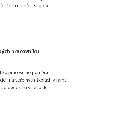
ů všech druhů a stupňů.
kých pracovníků
tiku pracovního poměru
ích na veřejných školách v rámci
 se po obecném vhledu do