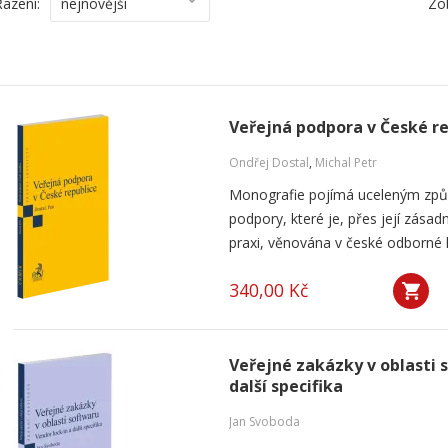
Řazení:
nejnovější
Zo
Veřejná podpora v České r
Ondřej Dostal
,
Michal Petr
Monografie pojímá uceleným způ
podpory, které je, přes její zása
praxi, věnována v české odborné li
340,00 Kč
Veřejné zakázky v oblasti 
další specifika
Jan Svoboda