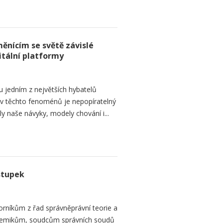
ěnícím se světě závislé
itální platformy
ou jedním z největších hybatelů
liv těchto fenoménů je nepopíratelný
naše návyky, modely chování i...
stupek
orníkům z řad správněprávní teorie a
demikům, soudcům správních soudů