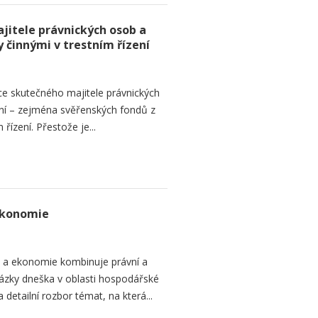
jitele právnických osob a
 činnými v trestním řízení
ce skutečného majitele právnických
ní – zejména svěřenských fondů z
řízení. Přestože je...
ekonomie
o a ekonomie kombinuje právní a
ázky dneška v oblasti hospodářské
 detailní rozbor témat, na která...