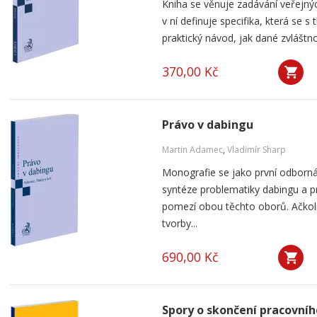
Kniha se věnuje zadávání veřejnýc
v ní definuje specifika, která se s
praktický návod, jak dané zvláštnos
370,00 Kč
Právo v dabingu
Martin Adamec
,
Vladimír Sharp
Monografie se jako první odborná
syntéze problematiky dabingu a p
pomezí obou těchto oborů. Ačko
tvorby...
690,00 Kč
Spory o skončení pracovní