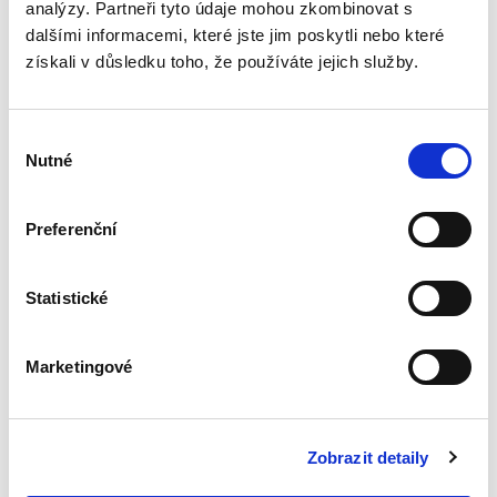
analýzy. Partneři tyto údaje mohou zkombinovat s
Systém zachování
dalšími informacemi, které jste jim poskytli nebo které
kapitálu v
získali v důsledku toho, že používáte jejich služby.
poměrech
kapitálových
společností.
Otevřené a skryté
Výběr
rozdělování
Nutné
kapitálu
souhlasu
Kamil Kovaříček
Preferenční
550,00 Kč
Statistické
Systém zachování kapitálu je souhrnem
pravidel, která mají zabránit společníkům ve
zneužívání výhod poskytnutých samotným
Marketingové
charakterem kapitálových společností. V
nejobecnější rovině lze tato...
Zobrazit detaily
Ochrana důvěrných