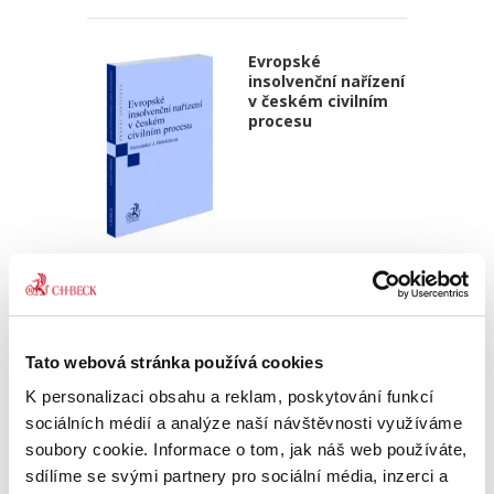
Evropské
insolvenční nařízení
v českém civilním
procesu
Alexander J. Bělohlávek
690,00 Kč
Publikace navazuje na druhé vydání autorova
Tato webová stránka používá cookies
podrobného komentáře k Nařízení 2015/848 o
insolvenčním řízení, který vyšel v české verzi u
K personalizaci obsahu a reklam, poskytování funkcí
C. H. Beck v roce 2020. Zmíněný komentář byl
sociálních médií a analýze naší návštěvnosti využíváme
zpracován v...
soubory cookie. Informace o tom, jak náš web používáte,
sdílíme se svými partnery pro sociální média, inzerci a