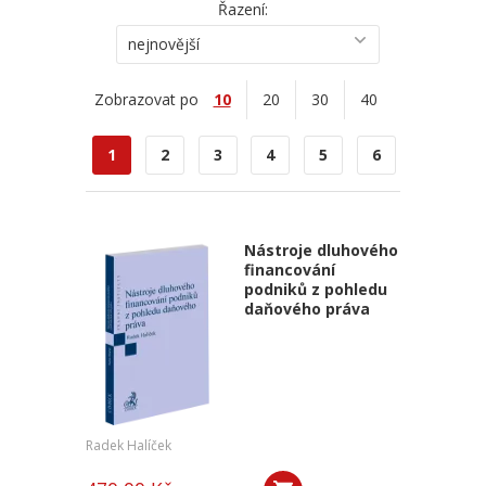
Řazení:
nejnovější
Zobrazovat po
10
20
30
40
1
2
3
4
5
6
Nástroje dluhového
financování
podniků z pohledu
daňového práva
Radek Halíček