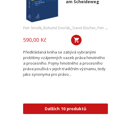
am Scheideweg
Petr Smolík
,
Bohumil Dvořák,
,
David Elischer
,
Petr Lavický
,
Tomáš 
590,00 Kč
Předkládaná kniha se zabývá vybranými
problémy vzájemných vazeb práva hmotného
a procesního. Pojmy hmotného a procesního
práva používá v jejich tradičním významu, tedy
jako synonyma pro právo...
Dalších 10 produktů